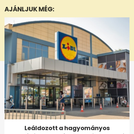
minute,
AJÁNLJUK MÉG:
5
seconds
Leáldozott a hagyományos