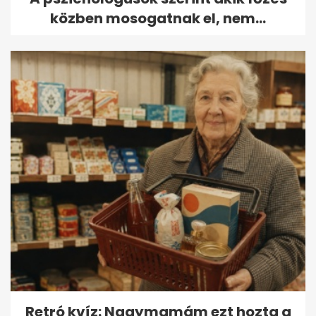
közben mosogatnak el, nem...
Retró kvíz: Nagymamám ezt hozta a