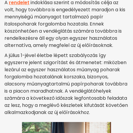
A
rendelet
indoklása szerint a módosítás célja az
volt, hogy továbbra is engedélyezett maradjon a kis
mennyiségű műanyagot tartalmazó papír
italospoharak forgalomba hozatala. Ennek
köszönhetően a vendéglátás számára továbbra is
rendelkezésre áll egy olyan egyszer használatos
alternatíva, amely megfelel az új előírásoknak.
A július 1-jével életbe lépett szabályozás így
egyszerre jelent szigorítást és átmenetet: miközben
lezárul az egyszer használatos műanyag poharak
forgalomba hozatalának korszaka, bizonyos,
alacsony műanyagtartalmú papírpoharak továbbra
is a piacon maradhatnak. A vendéglátóhelyek
számára a következő időszak legfontosabb feladata
az lesz, hogy a meglévő készletek kifutását követően
alkalmazkodjanak az új előírásokhoz.