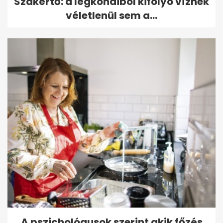
Szakértő: a légkondiból kifolyó víznek
véletlenül sem a...
A pszichológusok szerint akik főzés