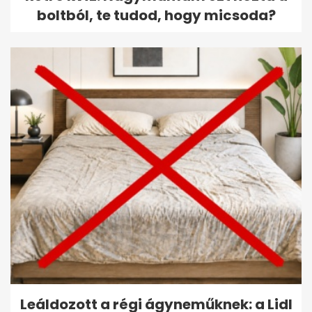
boltból, te tudod, hogy micsoda?
Leáldozott a régi ágyneműknek: a Lidl