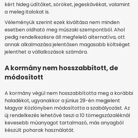
kért hideg üdítőket, söröket, jegeskávékat, valamint
a meleg italokat is.
Véleményük szerint ezek kiváltása nem minden
esetben oldható meg műszaki szempontból. Ahol
pedig rendelkezésre áll megfelelő alternatíva, ott
annak alkalmazása jelentősen magasabb költséget
jelenthet a vállalkozások számára.
A kormány nem hosszabbított, de
módosított
A kormány végül nem hosszabbította meg a korábbi
haladékot, ugyanakkor a június 29-én megjelent
Magyar Közlönyben módosította a szabályozást. Az
új rendelkezés lehetővé teszi a 10 tömegszázaléknál
kevesebb műanyagot tartalmazó, más anyagból
készült poharak használatát.