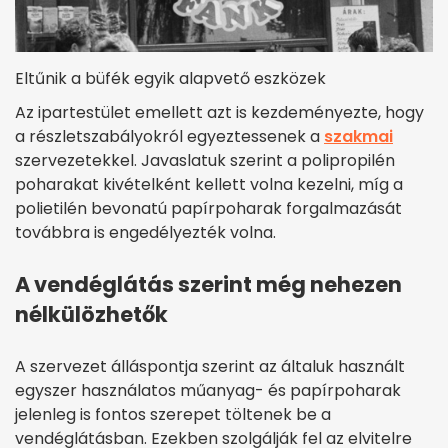
Eltűnik a büfék egyik alapvető eszközek
Az ipartestület emellett azt is kezdeményezte, hogy
a részletszabályokról egyeztessenek a
szakmai
szervezetekkel. Javaslatuk szerint a polipropilén
poharakat kivételként kellett volna kezelni, míg a
polietilén bevonatú papírpoharak forgalmazását
továbbra is engedélyezték volna.
A vendéglátás szerint még nehezen
nélkülözhetők
A szervezet álláspontja szerint az általuk használt
egyszer használatos műanyag- és papírpoharak
jelenleg is fontos szerepet töltenek be a
vendéglátásban. Ezekben szolgálják fel az elvitelre