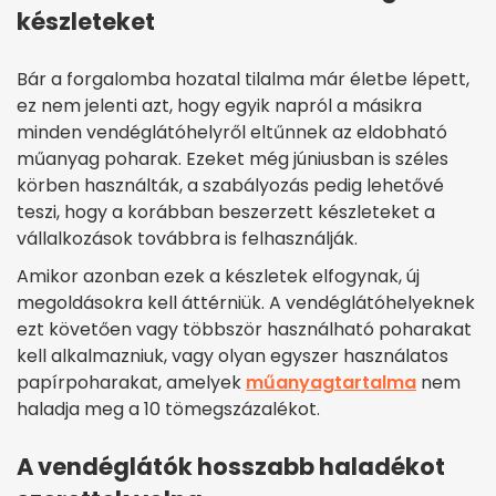
készleteket
Bár a forgalomba hozatal tilalma már életbe lépett,
ez nem jelenti azt, hogy egyik napról a másikra
minden vendéglátóhelyről eltűnnek az eldobható
műanyag poharak. Ezeket még júniusban is széles
körben használták, a szabályozás pedig lehetővé
teszi, hogy a korábban beszerzett készleteket a
vállalkozások továbbra is felhasználják.
Amikor azonban ezek a készletek elfogynak, új
megoldásokra kell áttérniük. A vendéglátóhelyeknek
ezt követően vagy többször használható poharakat
kell alkalmazniuk, vagy olyan egyszer használatos
papírpoharakat, amelyek
műanyagtartalma
nem
haladja meg a 10 tömegszázalékot.
A vendéglátók hosszabb haladékot