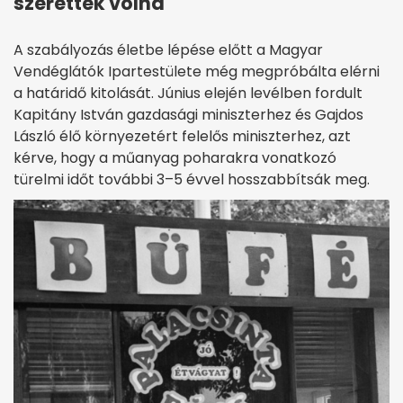
szerettek volna
A szabályozás életbe lépése előtt a Magyar
Vendéglátók Ipartestülete még megpróbálta elérni
a határidő kitolását. Június elején levélben fordult
Kapitány István gazdasági miniszterhez és Gajdos
László élő környezetért felelős miniszterhez, azt
kérve, hogy a műanyag poharakra vonatkozó
türelmi időt további 3–5 évvel hosszabbítsák meg.