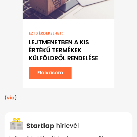
EZ IS ÉRDEKELHET:
LEJTMENETBEN A KIS
ÉRTÉKŰ TERMÉKEK
KÜLFÖLDRŐL RENDELÉSE
Elolvasom
(
via
)