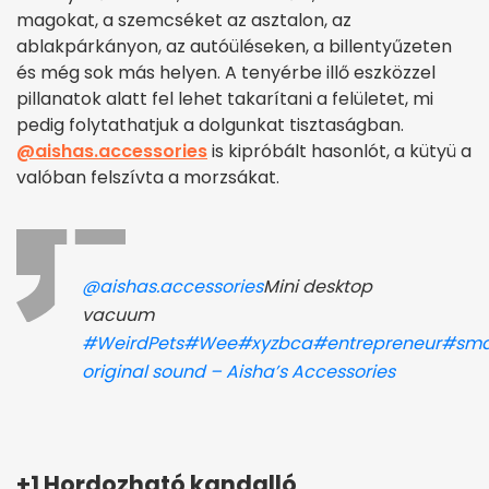
magokat, a szemcséket az asztalon, az
ablakpárkányon, az autóüléseken, a billentyűzeten
és még sok más helyen. A tenyérbe illő eszközzel
pillanatok alatt fel lehet takarítani a felületet, mi
pedig folytathatjuk a dolgunkat tisztaságban.
@aishas.accessories
is kipróbált hasonlót, a kütyü a
valóban felszívta a morzsákat.
@aishas.accessories
Mini desktop
vacuum
#WeirdPets
#Wee
#xyzbca
#entrepreneur
#sma
original sound – Aisha’s Accessories
+1 Hordozható kandalló