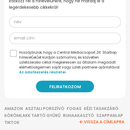
Iratkozz fel a hírlevelünkre, hogy ne maradj le a
legérdekesebb cikkekről!
Hozzájárulok, hogy a Central Médiacsoport Zrt. Startlap
hírlevel(ek)et küldjön számomra, és közvetlen
üzletszerzési céllal megkeressen az általam megadott
elérhetőségeimen saját vagy üzleti partnerei ajánlatával.
Az adatkezelés részletei
AMAZON
ASZTALI PORSZÍVÓ
FOGAS
KÉZI TASAKZÁRÓ
KÖRÖMLAKK TARTÓ GYŰRŰ
RUHAAKASZTÓ
SZAPPANLAP
VISSZA A CÍMLAPRA
TIKTOK