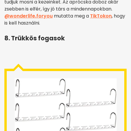
tudjuk mosni a kezeinket. Az aprócska doboz akár
zsebben is elfér, így jó társ a mindennapokban.
@wonderlife.foryou
mutatta meg a
TikTokon
, hogy
is kell használni.
8. Trükkös fogasok