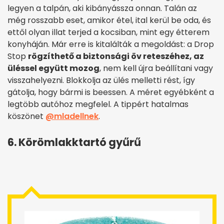
legyen a talpán, aki kibányássza onnan. Talán az
még rosszabb eset, amikor étel, ital kerül be oda, és
ettől olyan illat terjed a kocsiban, mint egy étterem
konyháján. Már erre is kitalálták a megoldást: a Drop
Stop
rögzíthető a biztonsági öv reteszéhez, az
üléssel együtt mozog
, nem kell újra beállítani vagy
visszahelyezni. Blokkolja az ülés melletti rést, így
gátolja, hogy bármi is beessen. A méret egyébként a
legtöbb autóhoz megfelel. A tippért hatalmas
köszönet
@mladellnek
.
6. Körömlakktartó gyűrű