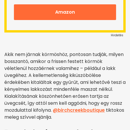
Amazon
Hirdetés
Akik nem járnak körmöshöz, pontosan tudják, milyen
bosszantó, amikor a frissen festett körmök
véletlenül hozzáérnek valamihez – például a lakk
üvegéhez. A kellemetlenség kiküszöbölése
érdekében kitaláltak egy gyűrűt, ami lehetővé teszi a
kényelmes lakkozást mindenféle maszat nélkül.
Kialakításának köszönhetően erősen tartja az
üvegcsét, így attól sem kell aggódni, hogy egy rossz
mozdulattal kifolyna.
@birchcreekboutique
tiktokos
meleg szívvel ajánlja.