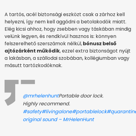
A tartós, acél biztonsági eszközt csak a zárhoz kell
helyezni, így nem kell aggódni a betolakodók miatt.
Elég kicsi ahhoz, hogy zsebben vagy táskában mindig
velünk legyen, és rendkívül hasznos is: könnyen
felszerelhető szerszámok nélkül,
bónusz belső
ajtózárként működik
, ezzel extra biztonságot nyújt
a lakásban, a szállodai szobában, kollégiumban vagy
másutt tartózkodóknak.
@mrhelenhunt
Portable door lock.
Highly recommend.
#safety
#livingalone
#portablelock
#quarantin
original sound – MrHelenHunt