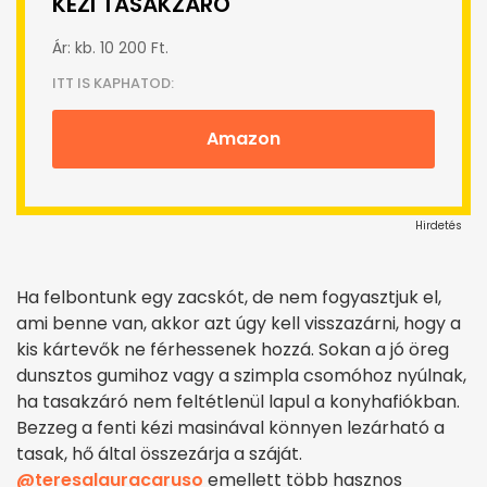
KÉZI TASAKZÁRÓ
Ár: kb. 10 200 Ft.
ITT IS KAPHATOD:
Amazon
Hirdetés
Ha felbontunk egy zacskót, de nem fogyasztjuk el,
ami benne van, akkor azt úgy kell visszazárni, hogy a
kis kártevők ne férhessenek hozzá. Sokan a jó öreg
dunsztos gumihoz vagy a szimpla csomóhoz nyúlnak,
ha tasakzáró nem feltétlenül lapul a konyhafiókban.
Bezzeg a fenti kézi masinával könnyen lezárható a
tasak, hő által összezárja a száját.
@teresalauracaruso
emellett több hasznos