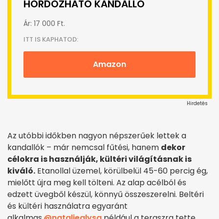
HORDOZHATÓ KANDALLÓ
Ár: 17 000 Ft.
ITT IS KAPHATOD:
Amazon
Hirdetés
Az utóbbi időkben nagyon népszerűek lettek a
kandallók – már nemcsal fűtési, hanem
dekor
célokra is használják, kültéri világításnak is
kiváló.
Etanollal üzemel, körülbelül 45-60 percig ég,
mielőtt újra meg kell tölteni. Az alap acélból és
edzett üvegből készül, könnyű összeszerelni. Beltéri
és kültéri használatra egyaránt
alkalmas.
@nataliealysa
például a teraszra tette.