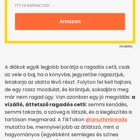
ITT IS KAPHATOD:
Amazon
Hirdetés
A diákok egyik legjobb barátja a ragadós cetli, csak
az vele a baj, ha a könyvbe, jegyzetbe ragasztjuk,
letakarja az alatta lévő részt. Folyton fel kell hajtani,
de egy rossz mozdulat, és kirántjuk, sokadjára meg
már nem ragad úgy. Van azonban egy jó megoldás:
a
vízálló, áttetsző ragadós cetli:
semmi kenődés,
semmi takarás, a szöveg is látszik, és a kiegészítés is
tartósan megmarad. A TikTokon
@anuthmireads
mutatta be, mennyivel jobb az átlátszó, mint a
hagyományos (egyébként semleges és színes