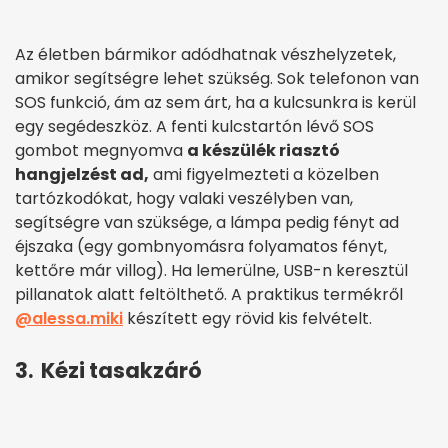
Az életben bármikor adódhatnak vészhelyzetek,
amikor segítségre lehet szükség. Sok telefonon van
SOS funkció, ám az sem árt, ha a kulcsunkra is kerül
egy segédeszköz. A fenti kulcstartón lévő SOS
gombot megnyomva
a készülék riasztó
hangjelzést ad,
ami figyelmezteti a közelben
tartózkodókat, hogy valaki veszélyben van,
segítségre van szüksége, a lámpa pedig fényt ad
éjszaka (egy gombnyomásra folyamatos fényt,
kettőre már villog). Ha lemerülne, USB-n keresztül
pillanatok alatt feltölthető. A praktikus termékről
@alessa.miki
készített egy rövid kis felvételt.
3. Kézi tasakzáró