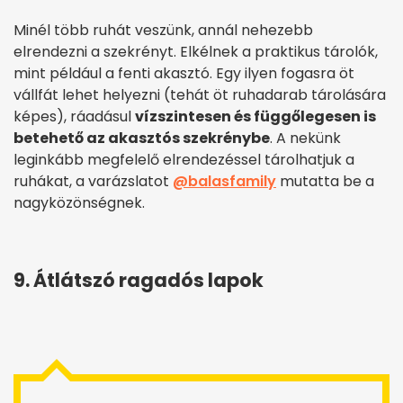
Minél több ruhát veszünk, annál nehezebb
elrendezni a szekrényt. Elkélnek a praktikus tárolók,
mint például a fenti akasztó. Egy ilyen fogasra öt
vállfát lehet helyezni (tehát öt ruhadarab tárolására
képes), ráadásul
vízszintesen és függőlegesen is
betehető az akasztós szekrénybe
. A nekünk
leginkább megfelelő elrendezéssel tárolhatjuk a
ruhákat, a varázslatot
@balasfamily
mutatta be a
nagyközönségnek.
9. Átlátszó ragadós lapok