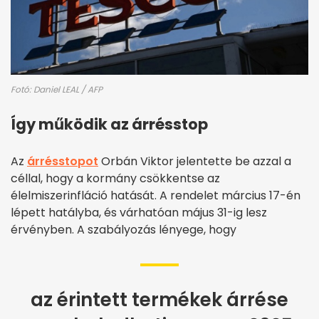
Fotó: Daniel LEAL / AFP
Így működik az árrésstop
Az
árrésstopot
Orbán Viktor jelentette be azzal a
céllal, hogy a kormány csökkentse az
élelmiszerinfláció hatását. A rendelet március 17-én
lépett hatályba, és várhatóan május 31-ig lesz
érvényben. A szabályozás lényege, hogy
az érintett termékek árrése