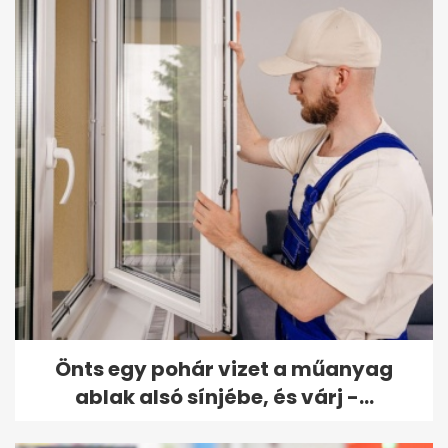
Önts egy pohár vizet a műanyag
ablak alsó sínjébe, és várj -...