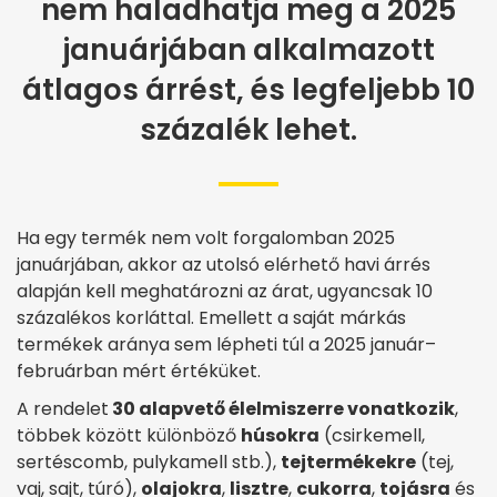
nem haladhatja meg a 2025
januárjában alkalmazott
átlagos árrést, és legfeljebb 10
százalék lehet.
Ha egy termék nem volt forgalomban 2025
januárjában, akkor az utolsó elérhető havi árrés
alapján kell meghatározni az árat, ugyancsak 10
százalékos korláttal. Emellett a saját márkás
termékek aránya sem lépheti túl a 2025 január–
februárban mért értéküket.
A rendelet
30 alapvető élelmiszerre vonatkozik
,
többek között különböző
húsokra
(csirkemell,
sertéscomb, pulykamell stb.),
tejtermékekre
(tej,
vaj, sajt, túró),
olajokra
,
lisztre
,
cukorra
,
tojásra
és