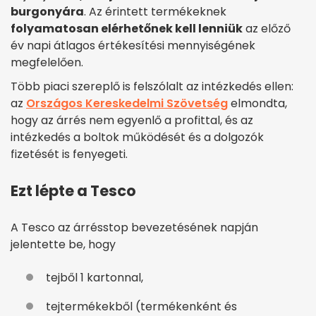
burgonyára
. Az érintett termékeknek
folyamatosan elérhetőnek kell lenniük
az előző
év napi átlagos értékesítési mennyiségének
megfelelően.
Több piaci szereplő is felszólalt az intézkedés ellen:
az
Országos Kereskedelmi Szövetség
elmondta,
hogy az árrés nem egyenlő a profittal, és az
intézkedés a boltok működését és a dolgozók
fizetését is fenyegeti.
Ezt lépte a Tesco
A Tesco az árrésstop bevezetésének napján
jelentette be, hogy
tejből 1 kartonnal,
tejtermékekből (termékenként és