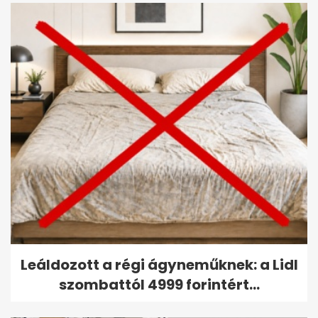
Leáldozott a régi ágyneműknek: a Lidl
szombattól 4999 forintért...