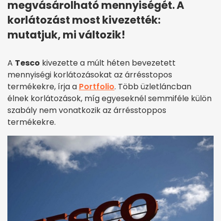
megvásárolható mennyiségét. A
korlátozást most kivezették:
mutatjuk, mi változik!
A
Tesco
kivezette a múlt héten bevezetett
mennyiségi korlátozásokat az árrésstopos
termékekre, írja a
Portfolio
. Több üzletláncban
élnek korlátozások, míg egyeseknél semmiféle külön
szabály nem vonatkozik az árrésstoppos
termékekre.