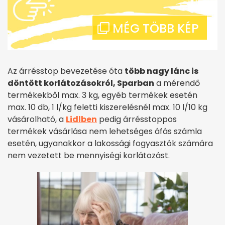
Az árrésstop bevezetése óta
több nagy lánc is
döntött korlátozásokról,
Sparban
a mérendő
termékekből max. 3 kg, egyéb termékek esetén
max. 10 db, 1 l/kg feletti kiszerelésnél max. 10 l/10 kg
vásárolható, a
Lidlben
pedig árrésstoppos
termékek vásárlása nem lehetséges áfás számla
esetén, ugyanakkor a lakossági fogyasztók számára
nem vezetett be mennyiségi korlátozást.