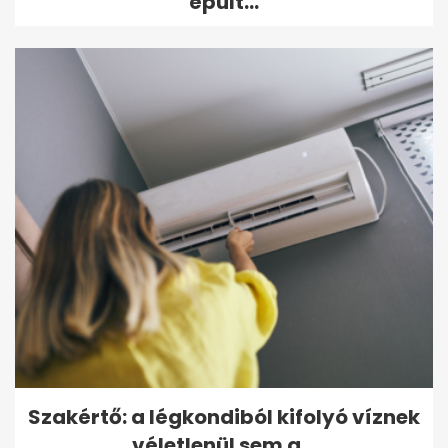
épült...
Szakértő: a légkondiból kifolyó víznek
véletlenül sem a...