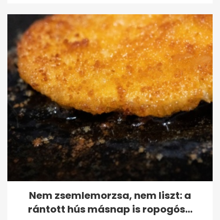
Nem zsemlemorzsa, nem liszt: a
rántott hús másnap is ropogós...