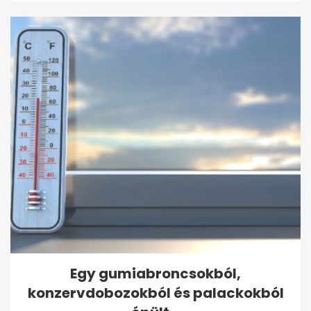
Egy gumiabroncsokból,
konzervdobozokból és palackokból