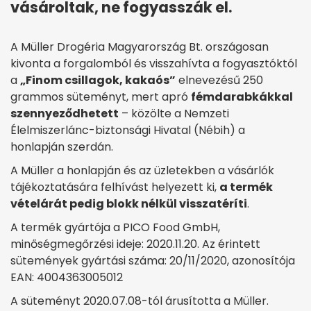
vásároltak, ne fogyasszák el.
A Müller Drogéria Magyarország Bt. országosan
kivonta a forgalomból és visszahívta a fogyasztóktól
a
„Finom csillagok, kakaós”
elnevezésű 250
grammos süteményt, mert apró
fémdarabkákkal
szennyeződhetett
– közölte a Nemzeti
Élelmiszerlánc-biztonsági Hivatal (Nébih) a
honlapján szerdán.
A Müller a honlapján és az üzletekben a vásárlók
tájékoztatására felhívást helyezett ki,
a termék
vételárát pedig blokk nélkül visszatéríti
.
A termék gyártója a PICO Food GmbH,
minőségmegőrzési ideje: 2020.11.20. Az érintett
sütemények gyártási száma: 20/11/2020, azonosítója
EAN: 4004363005012
A süteményt 2020.07.08-tól árusította a Müller.