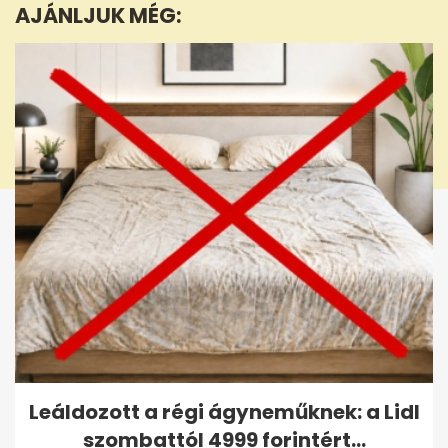
AJÁNLJUK MÉG:
32
seconds
Leáldozott a régi ágyneműknek: a Lidl
szombattól 4999 forintért...