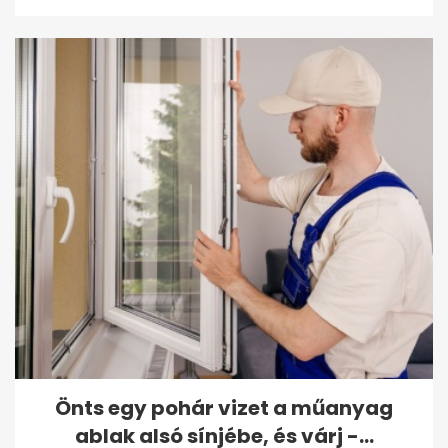
Önts egy pohár vizet a műanyag
ablak alsó sínjébe, és várj -...