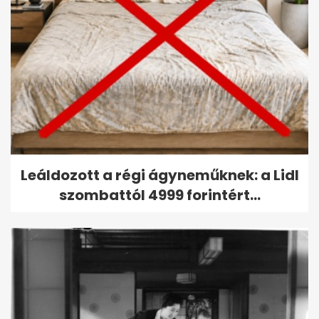
Leáldozott a régi ágyneműknek: a Lidl
szombattól 4999 forintért...