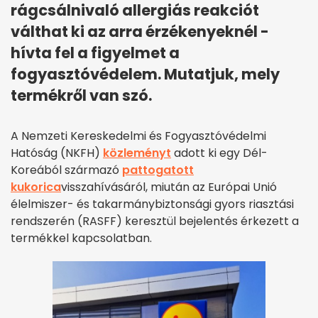
rágcsálnivaló allergiás reakciót
válthat ki az arra érzékenyeknél -
hívta fel a figyelmet a
fogyasztóvédelem. Mutatjuk, mely
termékről van szó.
A Nemzeti Kereskedelmi és Fogyasztóvédelmi
Hatóság (NKFH)
közleményt
adott ki egy Dél-
Koreából származó
pattogatott
kukorica
visszahívásáról, miután az Európai Unió
élelmiszer- és takarmánybiztonsági gyors riasztási
rendszerén (RASFF) keresztül bejelentés érkezett a
termékkel kapcsolatban.