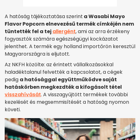
A hatóság tájékoztatása szerint
a Wasabi Mayo
Flavor Popcorn elnevezésű termék címkéjén nem
tüntették fel a tej
allergént
, ami az arra érzékeny
fogyasztók számára egészségügyi kockázatot
jelenthet. A termék egy holland importőrön keresztül
Magyarországra is eljutott.
Az NKFH közölte: az érintett vállalkozásokkal
haladéktalanul felvették a kapcsolatot, a cégek
pedig
a hatósággal együttműködve saját
hatáskörben megkezdték a kifogásolt tétel
visszahívását
. A visszagyűjtött termékek további
kezelését és megsemmisítését a hatóság nyomon
követi.