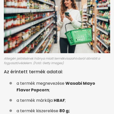
Allergén jelölésének hiánya miatt termékvisszahívásról döntött a
fogyasztóvédelem. (Fotó: Getty Images)
Az érintett termék adatai:
a termék megnevezése
Wasabi Mayo
Flavor Popcorn
;
a termék márkája
HBAF
;
a termék kiszerelése
80 g;