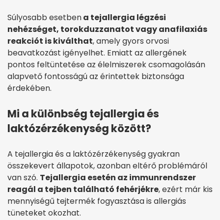
Súlyosabb esetben
a tejallergia légzési
nehézséget, torokduzzanatot vagy anafilaxiás
reakciót is kiválthat
, amely gyors orvosi
beavatkozást igényelhet. Emiatt az allergének
pontos feltüntetése az élelmiszerek csomagolásán
alapvető fontosságú az érintettek biztonsága
érdekében.
Mi a különbség tejallergia és
laktózérzékenység között?
A tejallergia és a laktózérzékenység gyakran
összekevert állapotok, azonban eltérő problémáról
van szó.
Tejallergia esetén az immunrendszer
reagál a tejben található fehérjékre
, ezért már kis
mennyiségű tejtermék fogyasztása is allergiás
tüneteket okozhat.