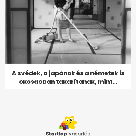
A svédek, a japánok és a németek is
okosabban takarítanak, mint...