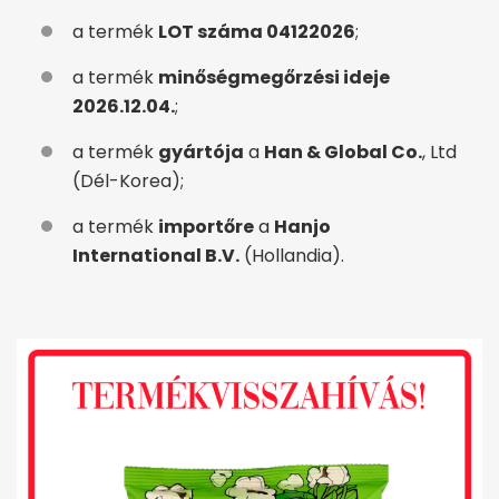
a termék
LOT száma 04122026
;
a termék
minőségmegőrzési ideje
2026.12.04.
;
a termék
gyártója
a
Han & Global Co.
, Ltd
(Dél-Korea);
a termék
importőre
a
Hanjo
International B.V.
(Hollandia).