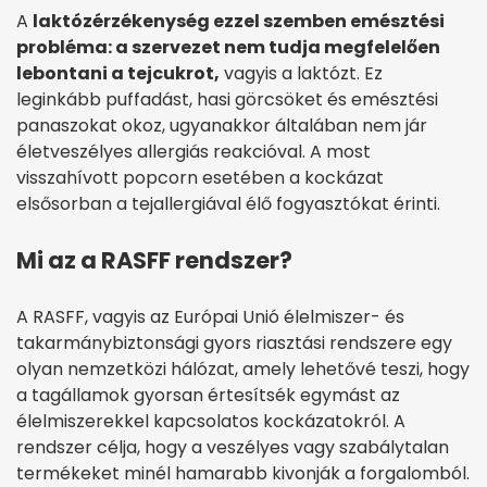
A
laktózérzékenység ezzel szemben emésztési
probléma: a szervezet nem tudja megfelelően
lebontani a tejcukrot,
vagyis a laktózt. Ez
leginkább puffadást, hasi görcsöket és emésztési
panaszokat okoz, ugyanakkor általában nem jár
életveszélyes allergiás reakcióval. A most
visszahívott popcorn esetében a kockázat
elsősorban a tejallergiával élő fogyasztókat érinti.
Mi az a RASFF rendszer?
A RASFF, vagyis az Európai Unió élelmiszer- és
takarmánybiztonsági gyors riasztási rendszere egy
olyan nemzetközi hálózat, amely lehetővé teszi, hogy
a tagállamok gyorsan értesítsék egymást az
élelmiszerekkel kapcsolatos kockázatokról. A
rendszer célja, hogy a veszélyes vagy szabálytalan
termékeket minél hamarabb kivonják a forgalomból.