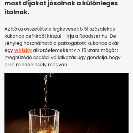
most díjakat jósolnak a különleges
italnak.
Az itóka összetétele legkevesebb 51 százalékos
kukorica cefréből készül – írja a Roadster.hu De
tényleg használható a pattogatott kukorica akár
egy
whisky
alkotóelemeként? A 15 Stars mögött
meghúzódó családi vállalkozás úgy gondolja, hogy
erre minden esély megvan.