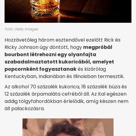
Fotó: Getty Images
Hozzávetőleg három esztendővel ezelőtt Rick és
Ricky Johnson úgy döntött, hogy
megpróbál
bourbont létrehozni egy olyanfajta
szabadalmaztatott kukoricából, amelyet
popcornként fogyasztanak
és kizárólag
Kentuckyban, Indianában és Illinoisban termesztik.
Az alkohol 70 százalék kukorica, 18 százalék búza és
12 százalék árpamaláta cefréből áll. Az ital egészen
addig tölgyfahordókban érlelődik, amíg készen nem
áll palackozásra.