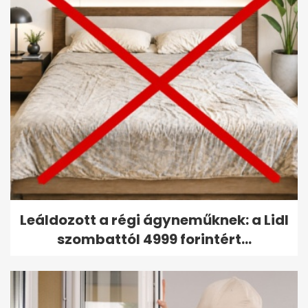
Leáldozott a régi ágyneműknek: a Lidl
szombattól 4999 forintért...