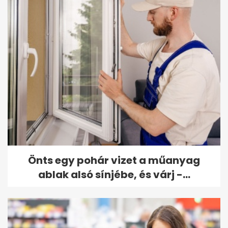
Önts egy pohár vizet a műanyag
ablak alsó sínjébe, és várj -...