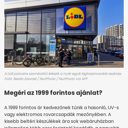
A Lidl polcaira szombattól érkezik a nyár egyik leghasznosabb eszköze.
Fotó: Beata Zawrzel / NurPhoto / NurPhoto via AFP
Megéri az 1999 forintos ajánlat?
A 1999 forintos ár kedvezőnek tűnik a hasonló, UV-s
vagy elektromos rovarcsapdák mezőnyében. A
kisebb beltéri készülékek ára sok webáruházban