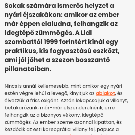
Sokak számára ismerős helyzet a
nyári éjszakákon: amikor az ember
már éppen elaludna, felhangzik az
idegtépő zümmögés. A Lidl
szombattól 1999 forintért kínál egy
praktikus, kis fogyasztású eszközt,
ami jól jöhet a szezon bosszantó
pillanataiban.
Nincs is annál kellemesebb, mint amikor egy nyári
estén végre lehűl a levegő, kinyitjuk az
ablakot
, és
élvezzük a friss oxigént. Aztán lekapcsoljuk a villanyt,
betakarózunk, már-már elszenderülnénk, erre
felhangzik az a bizonyos vékony, idegtépő
zümmögés. Az ember szeme azonnal kipattan, és
kezdődik az esti koreográfia: villany fel, papucs a