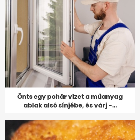
Önts egy pohár vizet a műanyag
ablak alsó sínjébe, és várj -...