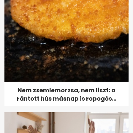
Nem zsemlemorzsa, nem liszt: a
rántott hús másnap is ropogós...