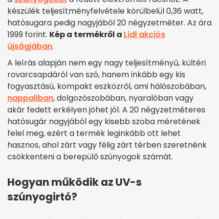
készülék teljesítményfelvétele körülbelül 0,36 watt,
hatósugara pedig nagyjából 20 négyzetméter. Az ára
1999 forint.
Kép a termékről a
Lidl akciós
újságjában
.
A leírás alapján nem egy nagy teljesítményű, kültéri
rovarcsapdáról van szó, hanem inkább egy kis
fogyasztású, kompakt eszközről, ami hálószobában,
nappaliban
, dolgozószobában, nyaralóban vagy
akár fedett erkélyen jöhet jól. A 20 négyzetméteres
hatósugár nagyjából egy kisebb szoba méretének
felel meg, ezért a termék leginkább ott lehet
hasznos, ahol zárt vagy félig zárt térben szeretnénk
csökkenteni a berepülő szúnyogok számát.
Hogyan működik az UV-s
szúnyogirtó?