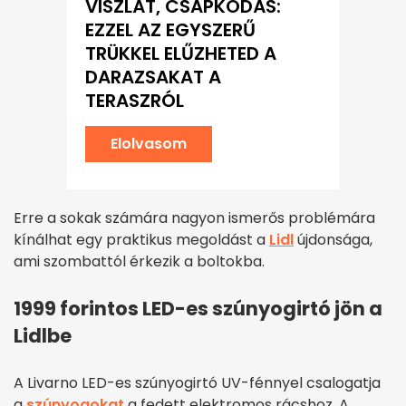
VISZLÁT, CSAPKODÁS:
EZZEL AZ EGYSZERŰ
TRÜKKEL ELŰZHETED A
DARAZSAKAT A
TERASZRÓL
Elolvasom
Erre a sokak számára nagyon ismerős problémára
kínálhat egy praktikus megoldást a
Lidl
újdonsága,
ami szombattól érkezik a boltokba.
1999 forintos LED-es szúnyogirtó jön a
Lidlbe
A Livarno LED-es szúnyogirtó UV-fénnyel csalogatja
a
szúnyogokat
a fedett elektromos rácshoz. A