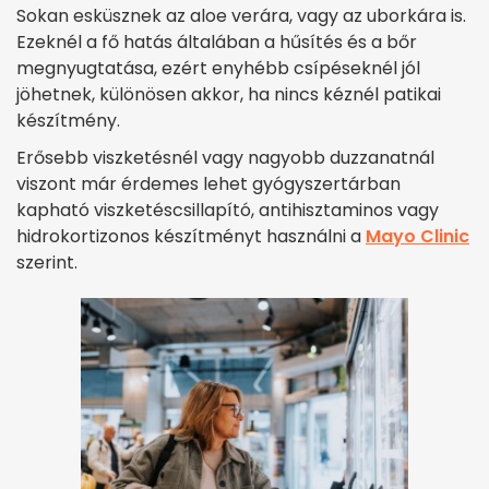
Sokan esküsznek az aloe verára, vagy az uborkára is.
Ezeknél a fő hatás általában a hűsítés és a bőr
megnyugtatása, ezért enyhébb csípéseknél jól
jöhetnek, különösen akkor, ha nincs kéznél patikai
készítmény.
Erősebb viszketésnél vagy nagyobb duzzanatnál
viszont már érdemes lehet gyógyszertárban
kapható viszketéscsillapító, antihisztaminos vagy
hidrokortizonos készítményt használni a
Mayo Clinic
szerint.