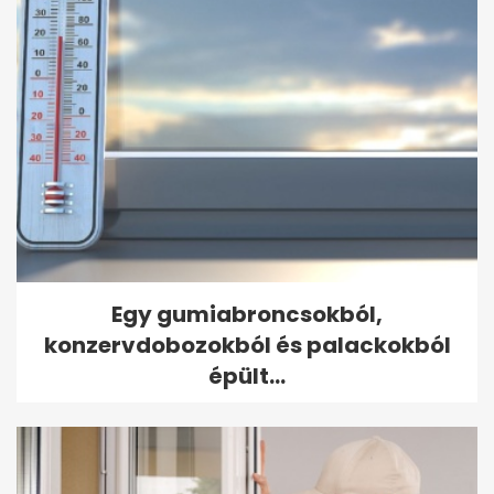
Egy gumiabroncsokból,
konzervdobozokból és palackokból
épült...