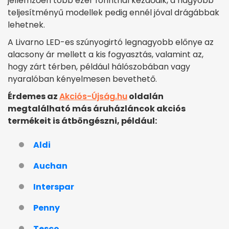
jellemzően több ezer forintnál kezdődik, a nagyobb
teljesítményű modellek pedig ennél jóval drágábbak
lehetnek.
A Livarno LED-es szúnyogirtó legnagyobb előnye az
alacsony ár mellett a kis fogyasztás, valamint az,
hogy zárt térben, például hálószobában vagy
nyaralóban kényelmesen bevethető.
Érdemes az
Akciós-Újság.hu
oldalán
megtalálható más áruházláncok akciós
termékeit is átböngészni, például:
Aldi
Auchan
Interspar
Penny
Tesco