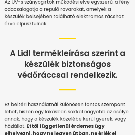
Az UV-s szúnyogirtók működési elve egyszerű: a fény
odacsalogatja a repülő rovarokat, amelyek a
készülék belsejében található elektromos rácshoz
érve elpusztulnak.
A Lidl termékleírása szerint a
készülék biztonságos
védőráccsal rendelkezik.
Ez beltéri használatnál különösen fontos szempont
lehet, hiszen egy lakásban sokkal nagyobb az esélye
annak, hogy a készülék közelébe kerül gyerek, vagy
háziállat.
Ettől függetlenül érdemes úgy
elhelyezni, hogy ne legyen útban, ne érjék el