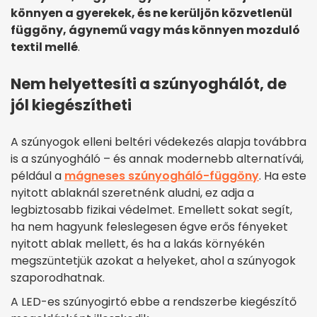
könnyen a gyerekek, és ne kerüljön közvetlenül
függöny, ágynemű vagy más könnyen mozduló
textil mellé
.
Nem helyettesíti a szúnyoghálót, de
jól kiegészítheti
A szúnyogok elleni beltéri védekezés alapja továbbra
is a szúnyogháló – és annak modernebb alternatívái,
például a
mágneses szúnyogháló-függöny
. Ha este
nyitott ablaknál szeretnénk aludni, ez adja a
legbiztosabb fizikai védelmet. Emellett sokat segít,
ha nem hagyunk feleslegesen égve erős fényeket
nyitott ablak mellett, és ha a lakás környékén
megszüntetjük azokat a helyeket, ahol a szúnyogok
szaporodhatnak.
A LED-es szúnyogirtó ebbe a rendszerbe kiegészítő