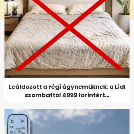
Leáldozott a régi ágyneműknek: a Lidl
szombattól 4999 forintért...