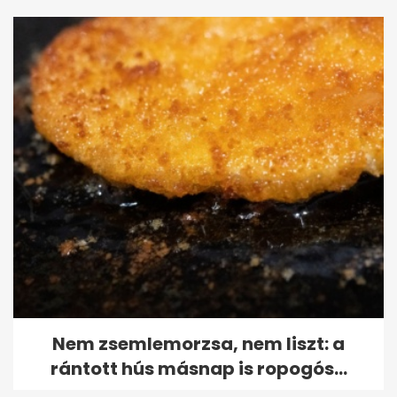
Nem zsemlemorzsa, nem liszt: a
rántott hús másnap is ropogós...