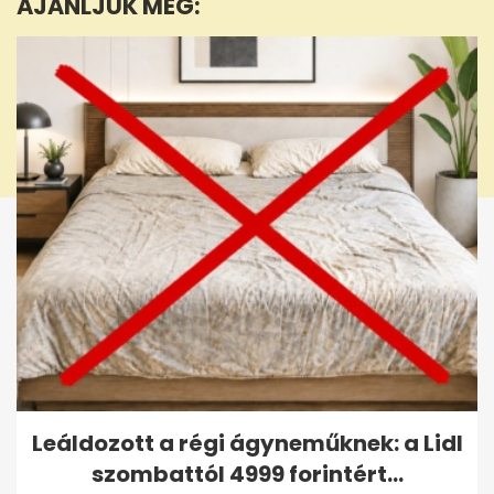
AJÁNLJUK MÉG:
42
seconds
Leáldozott a régi ágyneműknek: a Lidl
szombattól 4999 forintért...