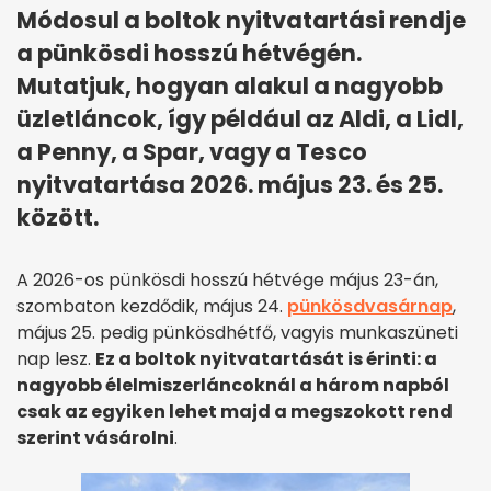
Módosul a boltok nyitvatartási rendje
a pünkösdi hosszú hétvégén.
Mutatjuk, hogyan alakul a nagyobb
üzletláncok, így például az Aldi, a Lidl,
a Penny, a Spar, vagy a Tesco
nyitvatartása 2026. május 23. és 25.
között.
A 2026-os pünkösdi hosszú hétvége május 23-án,
szombaton kezdődik, május 24.
pünkösdvasárnap
,
május 25. pedig pünkösdhétfő, vagyis munkaszüneti
nap lesz.
Ez a boltok nyitvatartását is érinti: a
nagyobb élelmiszerláncoknál a három napból
csak az egyiken lehet majd a megszokott rend
szerint vásárolni
.