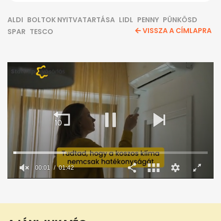
ALDI
BOLTOK NYITVATARTÁSA
LIDL
PENNY
PÜNKÖSD
VISSZA A CÍMLAPRA
SPAR
TESCO
0
seconds
of
1
minute,