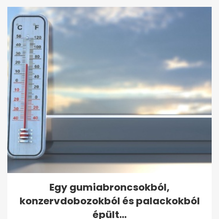
Egy gumiabroncsokból,
konzervdobozokból és palackokból
épült...