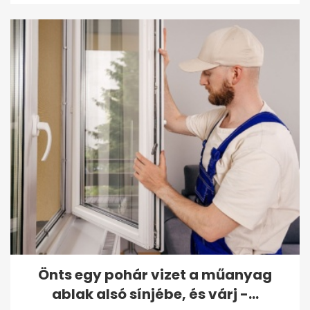
Önts egy pohár vizet a műanyag
ablak alsó sínjébe, és várj -...