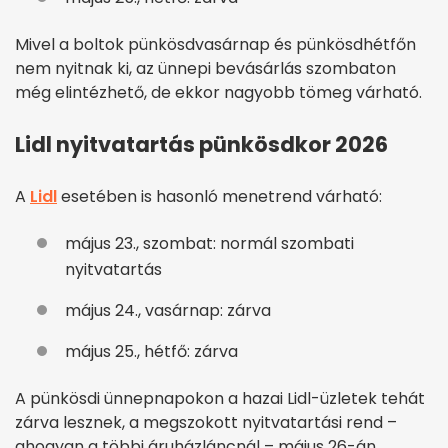
Mivel a boltok pünkösdvasárnap és pünkösdhétfőn
nem nyitnak ki, az ünnepi bevásárlás szombaton
még elintézhető, de ekkor nagyobb tömeg várható.
Lidl nyitvatartás pünkösdkor 2026
A
Lidl
esetében is hasonló menetrend várható:
május 23., szombat: normál szombati
nyitvatartás
május 24., vasárnap: zárva
május 25., hétfő: zárva
A pünkösdi ünnepnapokon a hazai Lidl-üzletek tehát
zárva lesznek, a megszokott nyitvatartási rend –
ahogyan a többi áruházláncnál – május 26-án,