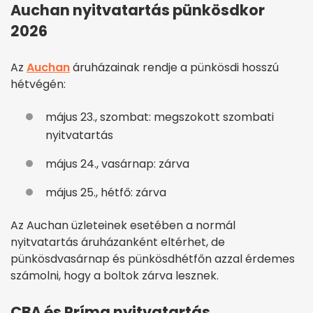
Auchan nyitvatartás pünkösdkor
2026
Az
Auchan
áruházainak rendje a pünkösdi hosszú
hétvégén:
május 23., szombat: megszokott szombati
nyitvatartás
május 24., vasárnap: zárva
május 25., hétfő: zárva
Az Auchan üzleteinek esetében a normál
nyitvatartás áruházanként eltérhet, de
pünkösdvasárnap és pünkösdhétfőn azzal érdemes
számolni, hogy a boltok zárva lesznek.
CBA és Príma nyitvatartás