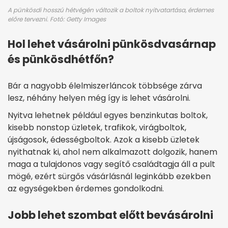
A pünkösdi hosszú hétvégén változik a boltok nyitvatartása, érdemes
előre tervezni. Fotó: Getty Images
Hol lehet vásárolni pünkösdvasárnap
és pünkösdhétfőn?
Bár a nagyobb élelmiszerláncok többsége zárva
lesz, néhány helyen még így is lehet vásárolni.
Nyitva lehetnek például egyes benzinkutas boltok,
kisebb nonstop üzletek, trafikok, virágboltok,
újságosok, édességboltok. Azok a kisebb üzletek
nyithatnak ki, ahol nem alkalmazott dolgozik, hanem
maga a tulajdonos vagy segítő családtagja áll a pult
mögé, ezért sürgős vásárlásnál leginkább ezekben
az egységekben érdemes gondolkodni.
Jobb lehet szombat előtt bevásárolni