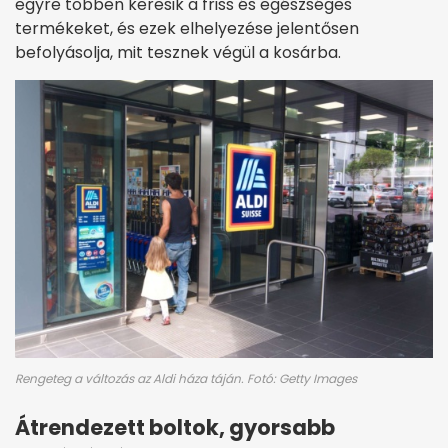
egyre többen keresik a friss és egészséges
termékeket, és ezek elhelyezése jelentősen
befolyásolja, mit tesznek végül a kosárba.
Rengeteg a változás az Aldi háza táján. Fotó: Getty Images
Átrendezett boltok, gyorsabb