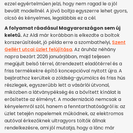
ezzel egyértelműen jelzi, hogy nem ragad le a jól
bevált modellnél. A jövő boltja egyszerre lehet gyors,
olcsó és kényelmes, legalábbis ez a cél.
A folyamat ráadásul Magyarországon sem új
keletű.
Az Aldi már korábban is elkezdte a boltok
korszerűsítését, jó példa erre a szombathelyi,
Szent
Gellért utcai üzlet felújítása
. Az áruház néhány
napra bezárt 2026 januárjában, majd teljesen
megújult belső térrel, átrendezett eladótérrel és a
friss termékekre építő koncepcióval nyitott újra. A
bejárathoz kerültek a zöldség-gyümölcs és friss hús
részlegek, egyszerűbb lett a vásárlói útvonal,
miközben a látványpékség és a bővített kínálat is
erősítette az élményt. A modernizáció nemcsak a
kényelemről szól, hanem a fenntarthatóságról is: az
üzlet tetején napelemek működnek, az elektromos
autóval érkezőknek ultragyors töltők állnak
rendelkezésre, ami jól mutatja, hogy a lánc már