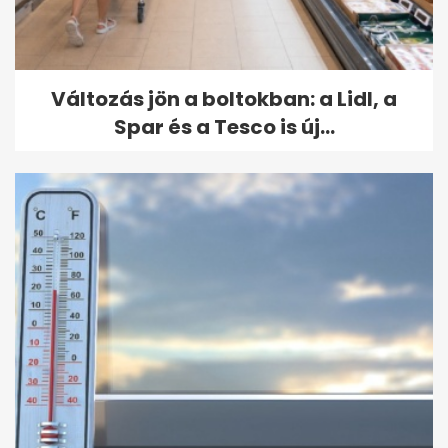
Változás jön a boltokban: a Lidl, a
Spar és a Tesco is új...