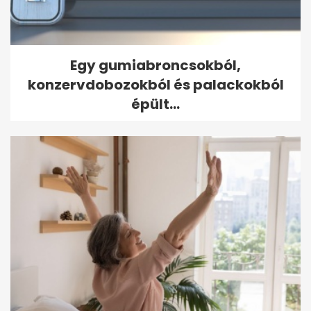
Egy gumiabroncsokból,
konzervdobozokból és palackokból
épült...