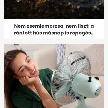
Nem zsemlemorzsa, nem liszt: a
rántott hús másnap is ropogós...