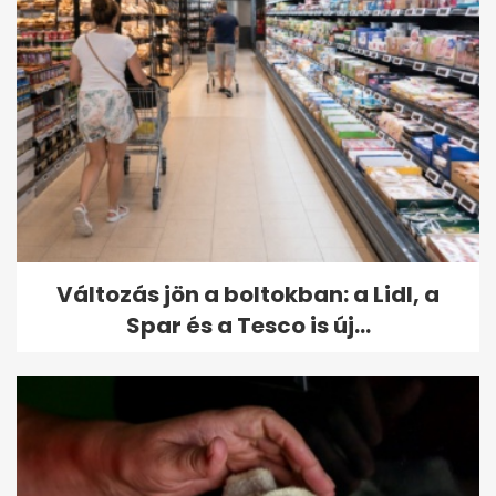
Változás jön a boltokban: a Lidl, a
Spar és a Tesco is új...