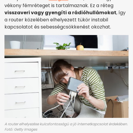
vékony fémréteget is tartalmaznak. Ez a réteg
visszaveri vagy gyengíti a rádióhullámokat
, így
a router közelében elhelyezett tükör instabil
kapcsolatot és sebességcsökkenést okozhat.
A router elhelyezése kulcsfontosságú a jó internetkapcsolat érdekében.
Fotó: Getty Images