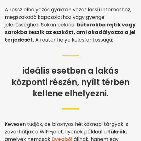
A rossz elhelyezés gyakran vezet lassú internethez,
megszakadó kapcsolathoz vagy gyenge
jelerősséghez. Sokan például
bútorokba rejtik vagy
sarokba teszik az eszközt, ami akadályozza a jel
terjedését.
A router helye kulcsfontosságú:
ideális esetben a lakás
központi részén, nyílt térben
kellene elhelyezni.
Kevesen tudják, de bizonyos hétköznapi tárgyak is
zavarhatják a WiFi-jelet. Ilyenek például a
tükrök
,
amelyek nemcsak
üvegből
állnak, hanem egy