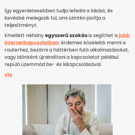
Így egyenletesebben tudja lefedni a lakást, és
kevésbé melegszik túl, ami szintén javítja a
teljesítményt.
Emellett néhány
egyszerű szokás
is segíthet a
jobb
internetkapcsolatban
: érdemes közelebb menni a
routerhez, bezárni a háttérben futó alkalmazásokat,
vagy időnként újraindítani a kapcsolatot például
repülő üzemmód be- és kikapcsolásával.
via