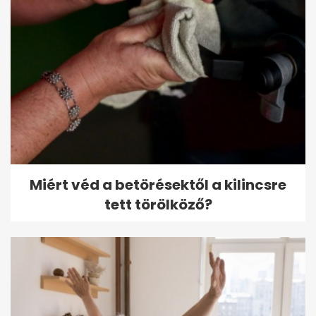
Miért véd a betörésektől a kilincsre
tett törölköző?