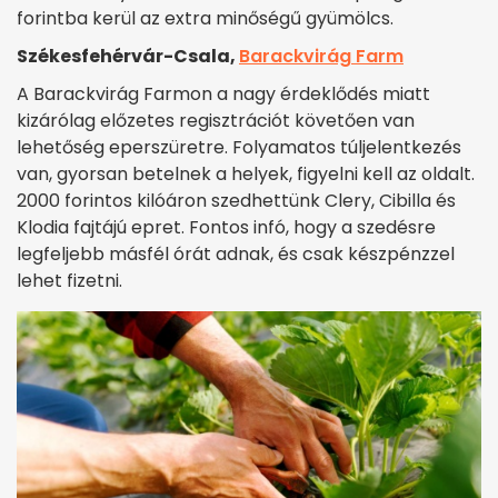
forintba kerül az extra minőségű gyümölcs.
Székesfehérvár-Csala,
Barackvirág Farm
A Barackvirág Farmon a nagy érdeklődés miatt
kizárólag előzetes regisztrációt követően van
lehetőség eperszüretre. Folyamatos túljelentkezés
van, gyorsan betelnek a helyek, figyelni kell az oldalt.
2000 forintos kilóáron szedhettünk Clery, Cibilla és
Klodia fajtájú epret. Fontos infó, hogy a szedésre
legfeljebb másfél órát adnak, és csak készpénzzel
lehet fizetni.