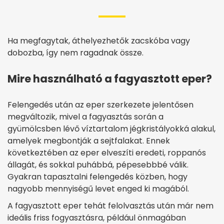
Ha megfagytak, áthelyezhetők zacskóba vagy
dobozba, így nem ragadnak össze.
Mire használható a fagyasztott eper?
Felengedés után az eper szerkezete jelentősen
megváltozik, mivel a fagyasztás során a
gyümölcsben lévő víztartalom jégkristályokká alakul,
amelyek megbontják a sejtfalakat. Ennek
következtében az eper elveszíti eredeti, roppanós
állagát, és sokkal puhábbá, pépesebbbé válik.
Gyakran tapasztalni felengedés közben, hogy
nagyobb mennyiségű levet enged ki magából.
A fagyasztott eper tehát felolvasztás után már nem
ideális friss fogyasztásra, például önmagában