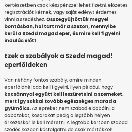
kertészetben csak készpénzzel lehet fizetni, előzetes
regisztrációt kérnek, vagy saját edényt érdemes
vinni a szedéshez.
Összegyűjtöttük megyei
bontásban, hol tart már a szezon, mennyibe
kerül a Szedd magad eper, és mire kell figyelni
indulás előtt
.
Ezek a szabályok a Szedd magad!
eperföldeken
Van néhány fontos szabály, amire minden
eperföldnél oda kell figyelni. Ilyen például, hogy
kocsánnyal együtt kell leszüretelni a szemeket,
mert így sokkal tovább egészséges marad a
gyümölcs.
Az epreket nem szabad eldobálni, a
dobozokat, kosarakat pedig a legtöbb helyen
érkezéskor le kell méretni. A legtöbb kertben szabad
szedés közben kóstolgatni, de csak mértékkel!