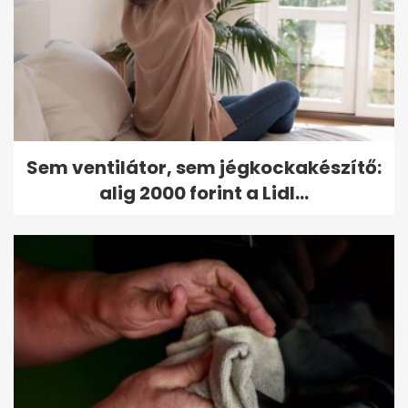
Sem ventilátor, sem jégkockakészítő:
alig 2000 forint a Lidl...