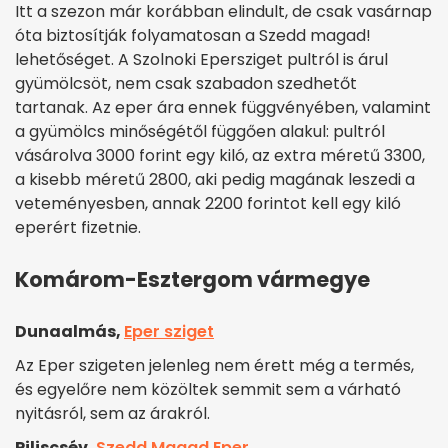
Itt a szezon már korábban elindult, de csak vasárnap
óta biztosítják folyamatosan a Szedd magad!
lehetőséget. A Szolnoki Epersziget pultról is árul
gyümölcsöt, nem csak szabadon szedhetőt
tartanak. Az eper ára ennek függvényében, valamint
a gyümölcs minőségétől függően alakul: pultról
vásárolva 3000 forint egy kiló, az extra méretű 3300,
a kisebb méretű 2800, aki pedig magának leszedi a
veteményesben, annak 2200 forintot kell egy kiló
eperért fizetnie.
Komárom-Esztergom vármegye
Dunaalmás,
Eper sziget
Az Eper szigeten jelenleg nem érett még a termés,
és egyelőre nem közöltek semmit sem a várható
nyitásról, sem az árakról.
Piliscsév,
Szedd Magad Eper