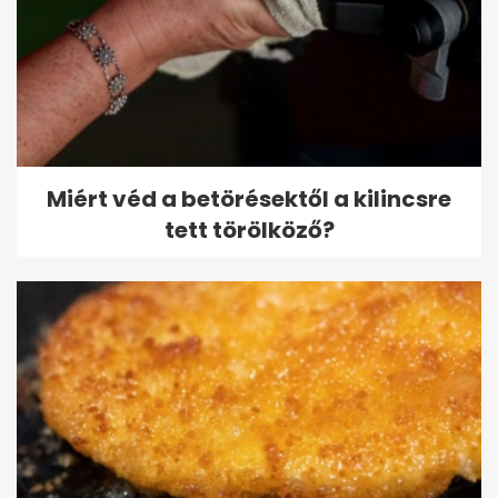
Miért véd a betörésektől a kilincsre
tett törölköző?