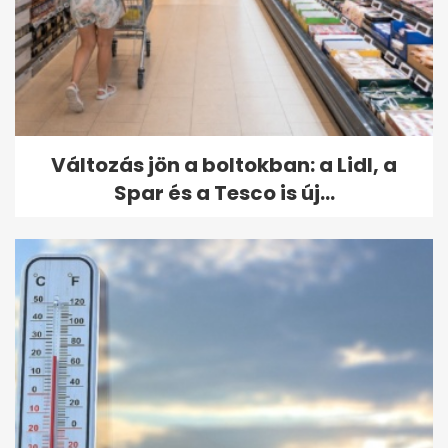
Változás jön a boltokban: a Lidl, a
Spar és a Tesco is új...