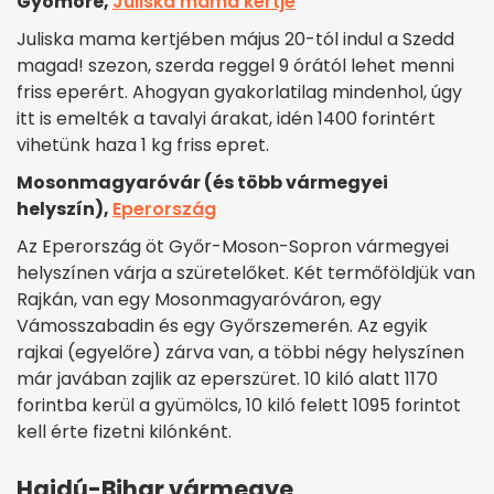
Gyömöre,
Juliska mama kertje
Juliska mama kertjében május 20-tól indul a Szedd
magad! szezon, szerda reggel 9 órától lehet menni
friss eperért. Ahogyan gyakorlatilag mindenhol, úgy
itt is emelték a tavalyi árakat, idén 1400 forintért
vihetünk haza 1 kg friss epret.
Mosonmagyaróvár (és több vármegyei
helyszín),
Eperország
Az Eperország öt Győr-Moson-Sopron vármegyei
helyszínen várja a szüretelőket. Két termőföldjük van
Rajkán, van egy Mosonmagyaróváron, egy
Vámosszabadin és egy Győrszemerén. Az egyik
rajkai (egyelőre) zárva van, a többi négy helyszínen
már javában zajlik az eperszüret. 10 kiló alatt 1170
forintba kerül a gyümölcs, 10 kiló felett 1095 forintot
kell érte fizetni kilónként.
Hajdú-Bihar vármegye