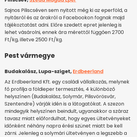
Sajnos Piliscséven sem nyitott még ki az eperföld, a
nyitásról és az árakról a Facebookon fognak majd
tájékoztatást adni. Előre szedett epret jelenleg is
lehet vásárolni, ennek ára mérettől függően 2700
Ft/kg, illetve 2500 Ft/kg.
Pest vármegye
Budakalász, Lupa-sziget,
Erdbeerland
Az Erdbeerland Kft. egy családi vállalkozás, melynek
fő profilja a földieper termesztés, 4 különböző
helyszínen (Budakalász, Solymár, Pilisvörösvár,
Szentendre) várják idén is a látogatókat. A szezon
mindegyik helyszínen beindult, ugyanakkor
a száraz
tavasz miatt előfordulhat, hogy egyes ültetvényeket
időnként néhány napra érési szünet miatt be kell
zárni. Jelenleg a solymári ültetvényen a legszebb a