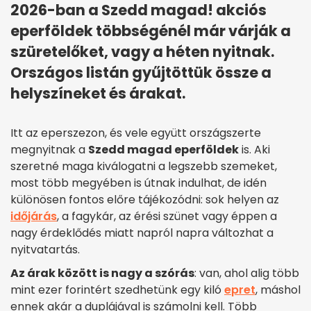
2026-ban a Szedd magad! akciós
eperföldek többségénél már várják a
szüretelőket, vagy a héten nyitnak.
Országos listán gyűjtöttük össze a
helyszíneket és árakat.
Itt az eperszezon, és vele együtt országszerte
megnyitnak a
Szedd magad eperföldek
is. Aki
szeretné maga kiválogatni a legszebb szemeket,
most több megyében is útnak indulhat, de idén
különösen fontos előre tájékozódni: sok helyen az
időjárás
, a fagykár, az érési szünet vagy éppen a
nagy érdeklődés miatt napról napra változhat a
nyitvatartás.
Az árak között is nagy a szórás
: van, ahol alig több
mint ezer forintért szedhetünk egy kiló
epret
, máshol
ennek akár a duplájával is számolni kell. Több