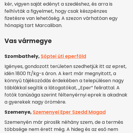
kér, vigyen saját edényt a szedéshez, és arra is
felhívták a figyelmet, hogy csak készpénzes
fizetésre van lehetőség. A szezon várhatóan egy
hónapig tart Marcaliban.
Vas vármegye
Szombathely,
Söptei úti eperföld
Igényes, gondozott területen szedhetjük itt az epret,
idén 1800 ft/kg-s áron. A kert már megnyitott, a
könnyű tájékozódás érdekében a településen nagy
táblákkal segítik a látogatókat, „Eper” felirattal. A
fotók tanúsága szerint féltenyérnyi eprek is akadnak
a gyerekek nagy örömére.
Szemenye,
Szemenyei Eper Szedd Magad
Szemenyén már piroslik néhány szem, de a termés
többsége nem érett még. A hideg és az eső nem