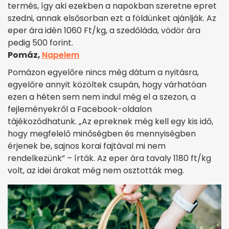
termés, így aki ezekben a napokban szeretne epret
szedni, annak elsősorban ezt a földünket ajánlják. A
z
eper ára idén 1060 Ft/kg, a szedőláda, vödör ára
pedig 500 forint.
Pomáz,
Napelem
Pomázon egyelőre nincs még dátum a nyitásra,
egyelőre annyit közöltek csupán, hogy várhatóan
ezen a héten sem nem indul még el a szezon, a
fejleményekről a Facebook-oldalon
tájékozódhatunk. „Az epreknek még kell egy kis idő,
hogy megfelelő minőségben és mennyiségben
érjenek be, sajnos korai fajtával mi nem
rendelkezünk” – írták. Az eper ára tavaly 1180 ft/kg
volt, az idei árakat még nem osztották meg.