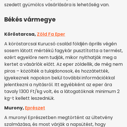
szedett gyümölcs vásárlására is lehetőség van.
Békés vármegye
Köröstarcsa,
Zöld Fa Eper
A köröstarcsai Kurucsó család földjén április végén
sosem látott mértékű fagykár pusztította a termést,
ezért egyelőre nem tudják, mikor nyithatják meg a
kertet a vásárlók előtt. Az eper zöldellik, de még nem
piros – közölték a tulajdonosok, és hozzátették,
igyekeznek napokon belül további információkkal
jelentkezni a nyitásról. Itt egyébként az eper ára
tavaly 1300 Ft/kg volt, és a látogatóknak minimum 2
kg-t kellett leszedniük.
Murony,
Eprészet
A muronyi Eprészetben megtörtént az ültetvény
szalmázása, és most várják a napsütést, hogy