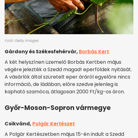
Fotó: Getty Images
Gárdony és Székesfehérvár,
Borbás Kert
A két helyszínen üzemelő Borbás Kertben május
végére jelezték a Szedd magad! eperföldek nyitását.
A vásárlók által szüretelt eper áráról egyelőre nincs
információ, de ládában, előre szedve jelenleg is
kapható szamóca, átlagosan 2000 Ft/kg-os áron.
Győr-Moson-Sopron vármegye
Csikvánd,
Polgár Kertészet
A Polgár Kertészetben május 15-én indult a Szedd