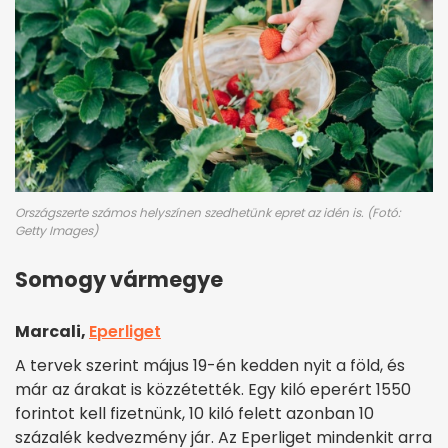
Országszerte számos helyszínen szedhetünk epret az idén is. (Fotó:
Getty Images)
Somogy vármegye
Marcali,
Eperliget
A tervek szerint május 19-én kedden nyit a föld, és
már az árakat is közzétették. Egy kiló eperért 1550
forintot kell fizetnünk, 10 kiló felett azonban 10
százalék kedvezmény jár. Az Eperliget mindenkit arra