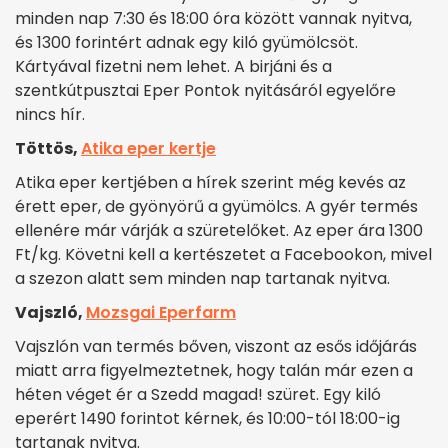
minden nap 7:30 és 18:00 óra között vannak nyitva,
és 1300 forintért adnak egy kiló gyümölcsöt.
Kártyával fizetni nem lehet. A birjáni és a
szentkútpusztai Eper Pontok nyitásáról egyelőre
nincs hír.
Töttös,
Atika eper kertje
Atika eper kertjében a hírek szerint még kevés az
érett eper, de gyönyörű a gyümölcs. A gyér termés
ellenére már várják a szüretelőket. Az eper ára 1300
Ft/kg. Követni kell a kertészetet a Facebookon, mivel
a szezon alatt sem minden nap tartanak nyitva.
Vajszló,
Mozsgai Eperfarm
Vajszlón van termés bőven, viszont az esős időjárás
miatt arra figyelmeztetnek, hogy talán már ezen a
héten véget ér a Szedd magad! szüret. Egy kiló
eperért 1490 forintot kérnek, és 10:00-tól 18:00-ig
tartanak nyitva.