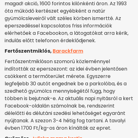
magad! akció, 1600 forintos kilónkénti áron. Az 1993
óta működő kertészet egyébként a natúr
gyümölcsleveiről vált széles körben ismertté. Az
eperszedéssel kapcsolatos friss információk
elérhetőek a Facebookon, a látogatókat arra kérik,
indulás előtt telefonon érdeklődjenek.
Fertőszentmiklós,
Barackfarm
Fertőszentmiklóson szomorú közleménnyel
indították az eperszezont: az idei évben jelentősen
csökkent a termőterület mérete. Egyszerre
legfeljebb 30 autót engednek be a parkolóba, és a
szedhető gyümölcs mennyiségétől függ, hogy
többen is bejutnak-e. Az aktuális napi nyitásról a kert
Facebook-oldalán számolnak be, rendszerint
délelőtti és délutáni szedési lehetőséget egyaránt
nyújtanak. A szezon 3-4 hétig fog tartani. A tavalyi
évben 1700 Ft/kg-os áron kínálták az epret.