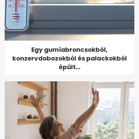
Egy gumiabroncsokból,
konzervdobozokból és palackokból
épült...