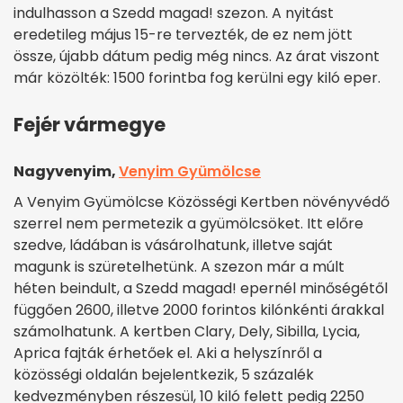
indulhasson a Szedd magad! szezon. A nyitást
eredetileg május 15-re tervezték, de ez nem jött
össze, újabb dátum pedig még nincs. Az árat viszont
már közölték: 1500 forintba fog kerülni egy kiló eper.
Fejér vármegye
Nagyvenyim,
Venyim Gyümölcse
A Venyim Gyümölcse Közösségi Kertben növényvédő
szerrel nem permetezik a gyümölcsöket. Itt előre
szedve, ládában is vásárolhatunk, illetve saját
magunk is szüretelhetünk. A szezon már a múlt
héten beindult, a Szedd magad! epernél minőségétől
függően 2600, illetve 2000 forintos kilónkénti árakkal
számolhatunk. A kertben Clary, Dely, Sibilla, Lycia,
Aprica fajták érhetőek el. Aki a helyszínről a
közösségi oldalán bejelentkezik, 5 százalék
kedvezményben részesül, 10 kiló felett pedig 2250