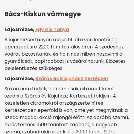
Bács-Kiskun vármegye
Lajosmizse,
Egy Kis Tanya
A lajosmizsei tanyán május 14. óta van lehetőség
eperszedésre 2200 forintos kilós áron. A szedéshez
vödröt biztosítanak, és ha nincs miben hazavinni a
gyümölcsöt, papírdobozt is vásárolhatunk. Előzetes
bejelentkezés szükséges.
Lajosmizse,
Szőrös és Kisjuhász Kertészet
Sokan nem tudják, de nem csak citromot lehet
szedni a Szőrös és Kisjuhász Kertészet földjein. A
kezeletlen citromokról országszerte híres
kertészetben eperföld is van, amelyet megnyitnak a
Szedd magad! akció rajongói előtt. Az apróbb szemű,
fóliás termés 1500 forintért kapható, a nagyobb
szemű, szabadföldi eper kilója 2000 forint. Előre