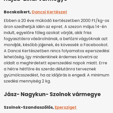
Bocskaikert,
Dancsi Kertészet
Ebben a 20 éve működő kertészetben
2000
Ft/kg-os
áron szedhetjük idén az epret. A szezon május 14-én
indult, egyelőre főleg azokat várják, akik friss
fogyasztásra vásárolnának, a befőzni vágyóknak azt
mondják, később jöjjenek, és kövessék a Facebookot.
A Dancsi Kertészetben nincs folyamatos eperszedési
lehetőség, így mindenkinek érdemes követni az
oldalt a meghirdetett eperszedési napok miatt. Erre
a hétre hétfőre és szerda délutánra terveznek
gyümölcsszedést, ha az időjárás is engedi. A minimum
szedési mennyiség 2 kg.
Jász- Nagykun- Szolnok vármegye
Szolnok-Szandaszőlős,
Epersziget