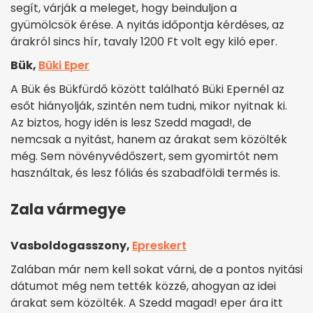
segít, várják a meleget, hogy beinduljon a
gyümölcsök érése. A nyitás időpontja kérdéses, az
árakról sincs hír, tavaly 1200 Ft volt egy kiló eper.
Bük,
Büki Eper
A Bük és Bükfürdő között található Büki Epernél az
esőt hiányolják, szintén nem tudni, mikor nyitnak ki.
Az biztos, hogy idén is lesz Szedd magad!, de
nemcsak a nyitást, hanem az árakat sem közölték
még. Sem növényvédőszert, sem gyomirtót nem
használtak, és lesz fóliás és szabadföldi termés is.
Zala vármegye
Vasboldogasszony,
Epreskert
Zalában már nem kell sokat várni, de a pontos nyitási
dátumot még nem tették közzé, ahogyan az idei
árakat sem közölték. A Szedd magad! eper ára itt