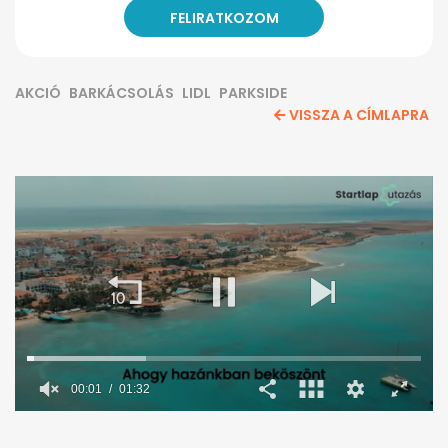
AKCIÓ
BARKÁCSOLÁS
LIDL
PARKSIDE
VISSZA A CÍMLAPRA
0
seconds