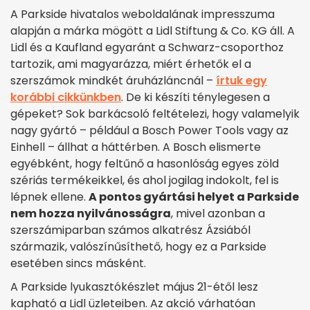
A Parkside hivatalos weboldalának impresszuma
alapján a márka mögött a Lidl Stiftung & Co. KG áll. A
Lidl és a Kaufland egyaránt a Schwarz-csoporthoz
tartozik, ami magyarázza, miért érhetők el a
szerszámok mindkét áruházláncnál –
írtuk egy
korábbi cikkünkben
. De ki készíti ténylegesen a
gépeket? Sok barkácsoló feltételezi, hogy valamelyik
nagy gyártó – például a Bosch Power Tools vagy az
Einhell – állhat a háttérben. A Bosch elismerte
egyébként, hogy feltűnő a hasonlóság egyes zöld
szériás termékeikkel, és ahol jogilag indokolt, fel is
lépnek ellene.
A pontos gyártási helyet a Parkside
nem hozza nyilvánosságra
, mivel azonban a
szerszámiparban számos alkatrész Ázsiából
származik, valószínűsíthető, hogy ez a Parkside
esetében sincs másként.
A Parkside lyukasztókészlet május 21-étől lesz
kapható a Lidl üzleteiben. Az akció várhatóan