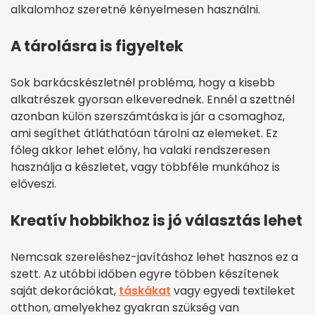
alkalomhoz szeretné kényelmesen használni.
A tárolásra is figyeltek
Sok barkácskészletnél probléma, hogy a kisebb
alkatrészek gyorsan elkeverednek. Ennél a szettnél
azonban külön szerszámtáska is jár a csomaghoz,
ami segíthet átláthatóan tárolni az elemeket. Ez
főleg akkor lehet előny, ha valaki rendszeresen
használja a készletet, vagy többféle munkához is
előveszi.
Kreatív hobbikhoz is jó választás lehet
Nemcsak szereléshez-javításhoz lehet hasznos ez a
szett. Az utóbbi időben egyre többen készítenek
saját dekorációkat,
táskákat
vagy egyedi textileket
otthon, amelyekhez gyakran szükség van