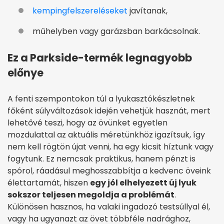
kempingfelszereléseket
javítanak,
műhelyben vagy garázsban barkácsolnak.
Ez a Parkside-termék legnagyobb
előnye
A fenti szempontokon túl a lyukasztókészletnek
főként súlyváltozások idején vehetjük hasznát, mert
lehetővé teszi, hogy az övünket egyetlen
mozdulattal az aktuális méretünkhöz igazítsuk, így
nem kell rögtön újat venni, ha egy kicsit híztunk vagy
fogytunk. Ez nemcsak praktikus, hanem pénzt is
spórol, ráadásul meghosszabbítja a kedvenc öveink
élettartamát, hiszen
egy jól elhelyezett új lyuk
sokszor teljesen megoldja a problémát
.
Különösen hasznos, ha valaki ingadozó testsúllyal él,
vagy ha ugyanazt az övet többféle nadrághoz,