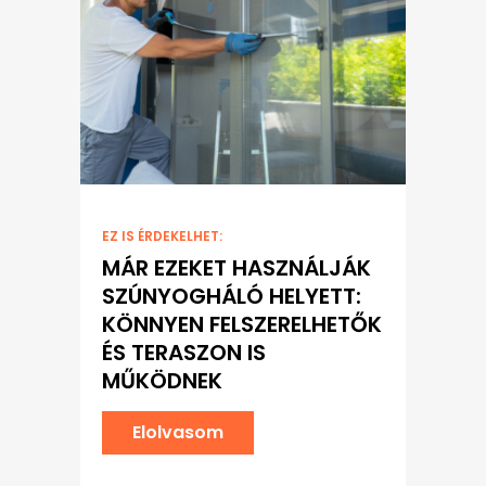
EZ IS ÉRDEKELHET:
MÁR EZEKET HASZNÁLJÁK
SZÚNYOGHÁLÓ HELYETT:
KÖNNYEN FELSZERELHETŐK
ÉS TERASZON IS
MŰKÖDNEK
Elolvasom