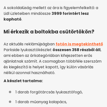
A sokoldalúság mellett az ára is figyelemfelkeltő: a
Lidl üzleteiben mindössze
3999 forintért lesz
kapható
.
Mi érkezik a boltokba csütörtökön?
Az aktuális reklámújságban
fotón is megtekinthető
Parkside lyukasztókészlet
összesen 358 részből áll
,
ami ebben az árkategóriában kifejezetten erős
ajánlatnak számít. A csomagban többféle szerszám
és kiegészítő is helyet kapott, így külön vásárlás
nélkül azonnal használható.
A készlet tartalma:
1 darab forgótárcsás lyukasztófogó,
1 darab műanyag kalapács,