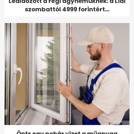
Leáldozott a régi ágyneműknek: a Lidl
szombattól 4999 forintért...
Önts egy pohár vizet a műanyag