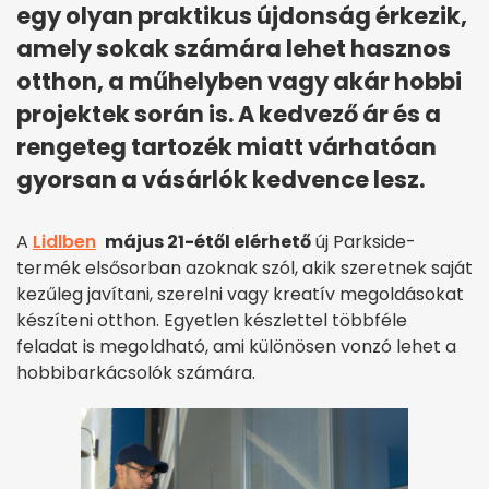
egy olyan praktikus újdonság érkezik,
amely sokak számára lehet hasznos
otthon, a műhelyben vagy akár hobbi
projektek során is. A kedvező ár és a
rengeteg tartozék miatt várhatóan
gyorsan a vásárlók kedvence lesz.
A
Lidlben
május 21-étől elérhető
új Parkside-
termék elsősorban azoknak szól, akik szeretnek saját
kezűleg javítani, szerelni vagy kreatív megoldásokat
készíteni otthon. Egyetlen készlettel többféle
feladat is megoldható, ami különösen vonzó lehet a
hobbibarkácsolók számára.