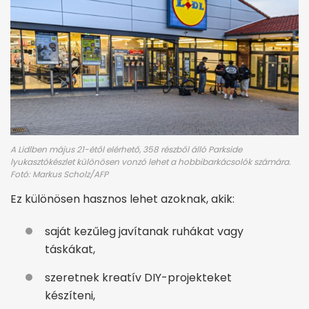
A Lidlben május 21-étől elérhető, 358 részből álló Parkside
lyukasztókészlet különösen vonzó lehet a hobbibarkácsolók számára.
Fotó: Markus Scholz/AFP
Ez különösen hasznos lehet azoknak, akik:
saját kezűleg javítanak ruhákat vagy
táskákat,
szeretnek kreatív DIY-projekteket
készíteni,