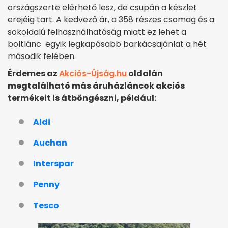
országszerte elérhető lesz, de csupán a készlet
erejéig tart. A kedvező ár, a 358 részes csomag és a
sokoldalú felhasználhatóság miatt ez lehet a
boltlánc egyik legkapósabb barkácsajánlat a hét
második felében.
Érdemes az
Akciós-Újság.hu
oldalán
megtalálható más áruházláncok akciós
termékeit is átböngészni, például:
Aldi
Auchan
Interspar
Penny
Tesco