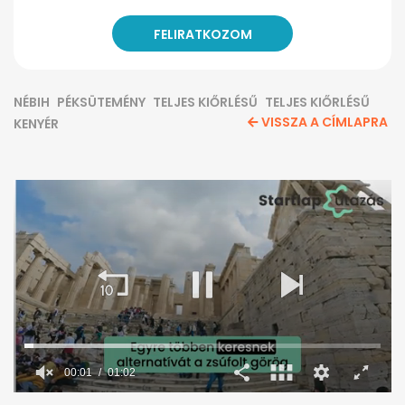
NÉBIH
PÉKSÜTEMÉNY
TELJES KIŐRLÉSŰ
TELJES KIŐRLÉSŰ
VISSZA A CÍMLAPRA
KENYÉR
00:02
01:02
0