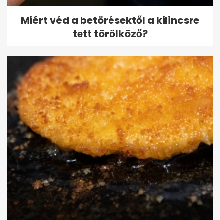
Miért véd a betörésektől a kilincsre
tett törölköző?