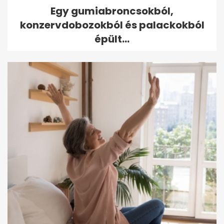
Egy gumiabroncsokból,
konzervdobozokból és palackokból
épült...