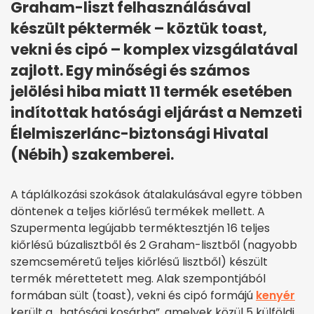
Graham-liszt felhasználásával
készült péktermék – köztük toast,
vekni és cipó – komplex vizsgálatával
zajlott. Egy minőségi és számos
jelölési hiba miatt 11 termék esetében
indítottak hatósági eljárást a Nemzeti
Élelmiszerlánc-biztonsági Hivatal
(Nébih) szakemberei.
A táplálkozási szokások átalakulásával egyre többen
döntenek a teljes kiőrlésű termékek mellett. A
Szupermenta legújabb terméktesztjén 16 teljes
kiőrlésű búzalisztből és 2 Graham-lisztből (nagyobb
szemcseméretű teljes kiőrlésű lisztből) készült
termék mérettetett meg. Alak szempontjából
formában sült (toast), vekni és cipó formájú
kenyér
került a „hatósági kosárba”, amelyek közül 5 külföldi,