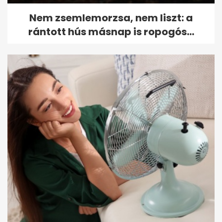
Nem zsemlemorzsa, nem liszt: a
rántott hús másnap is ropogós...