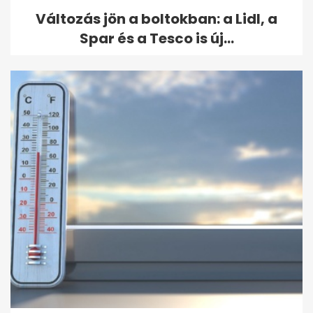
Változás jön a boltokban: a Lidl, a
Spar és a Tesco is új...