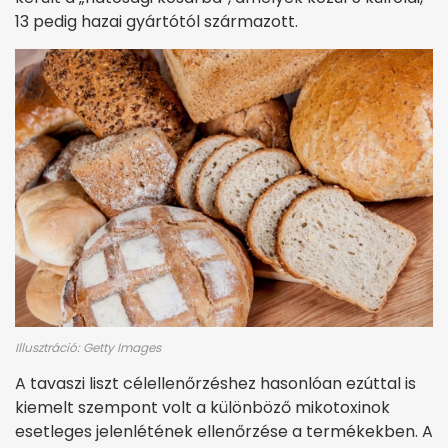
13 pedig hazai gyártótól származott.
Illusztráció: Getty Images
A tavaszi liszt célellenőrzéshez hasonlóan ezúttal is
kiemelt szempont volt a különböző mikotoxinok
esetleges jelenlétének ellenőrzése a termékekben. A