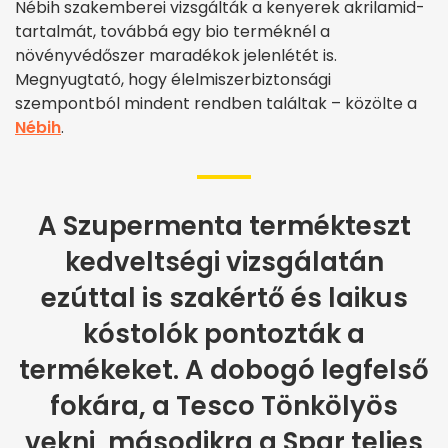
Nébih szakemberei vizsgálták a kenyerek akrilamid-
tartalmát, továbbá egy bio terméknél a
növényvédőszer maradékok jelenlétét is.
Megnyugtató, hogy élelmiszerbiztonsági
szempontból mindent rendben találtak – közölte a
Nébih
.
A Szupermenta termékteszt
kedveltségi vizsgálatán
ezúttal is szakértő és laikus
kóstolók pontozták a
termékeket. A dobogó legfelső
fokára, a Tesco Tönkölyös
vekni, másodikra a Spar teljes