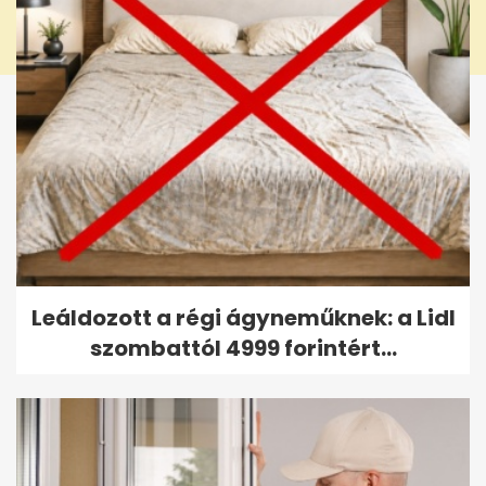
Leáldozott a régi ágyneműknek: a Lidl
szombattól 4999 forintért...