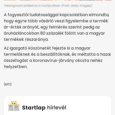
Feldolgozott sertéshús a hűtőpultban (Fotó: Getty Images).
A fogyasztói tudatossággal kapcsolatban elmondta,
hogy egyre több vásárló veszi figyelembe a termék
ár-érték arányát, egy felmérés szerint pedig az
áruházláncokban 80 százalék fölött van a magyar
termékek részaránya.
Az igazgató köszönetét fejezte ki a magyar
termelőknek és a beszállítóknak, és méltatta a hazai
összefogást a koronavírus-járvány okozta nehéz
helyzetben.
(MTI)