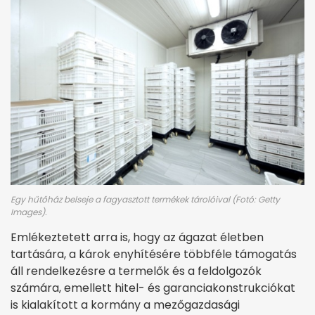
Egy hűtőház belseje a fagyasztott termékek tárolóival (Fotó: Getty
Images).
Emlékeztetett arra is, hogy az ágazat életben
tartására, a károk enyhítésére többféle támogatás
áll rendelkezésre a termelők és a feldolgozók
számára, emellett hitel- és garanciakonstrukciókat
is kialakított a kormány a mezőgazdasági