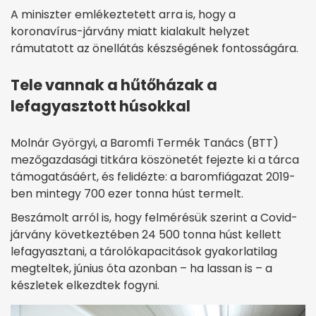
A miniszter emlékeztetett arra is, hogy a
koronavírus-járvány miatt kialakult helyzet
rámutatott az önellátás készségének fontosságára.
Tele vannak a hűtőházak a
lefagyasztott húsokkal
Molnár Györgyi, a Baromfi Termék Tanács (BTT)
mezőgazdasági titkára köszönetét fejezte ki a tárca
támogatásáért, és felidézte: a baromfiágazat 2019-
ben mintegy 700 ezer tonna húst termelt.
Beszámolt arról is, hogy felmérésük szerint a Covid-
járvány következtében 24 500 tonna húst kellett
lefagyasztani, a tárolókapacitások gyakorlatilag
megteltek, június óta azonban – ha lassan is – a
készletek elkezdtek fogyni.