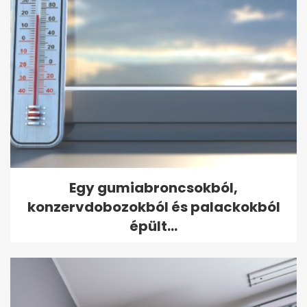
Egy gumiabroncsokból,
konzervdobozokból és palackokból
épült...