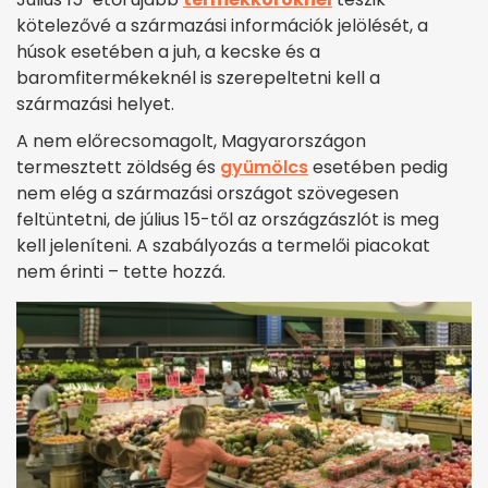
kötelezővé a származási információk jelölését, a
húsok esetében a juh, a kecske és a
baromfitermékeknél is szerepeltetni kell a
származási helyet.
A nem előrecsomagolt, Magyarországon
termesztett zöldség és
gyümölcs
esetében pedig
nem elég a származási országot szövegesen
feltüntetni, de július 15-től az országzászlót is meg
kell jeleníteni. A szabályozás a termelői piacokat
nem érinti – tette hozzá.