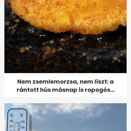
Nem zsemlemorzsa, nem liszt: a
rántott hús másnap is ropogós...