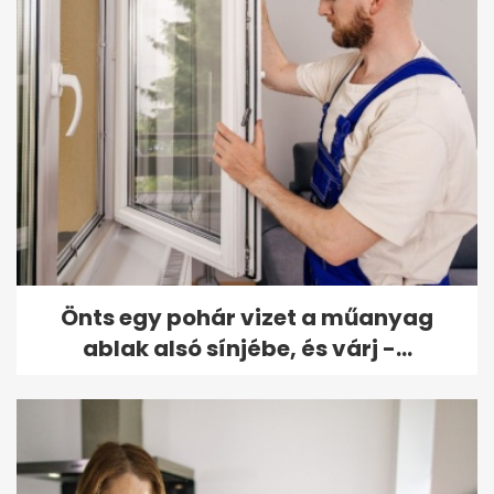
Önts egy pohár vizet a műanyag
ablak alsó sínjébe, és várj -...