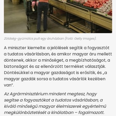
Zöldség-gyümölcs pult egy áruházban (Fotó: Getty Images).
A miniszter kiemelte: a jelölések segítik a fogyasztót
a tudatos vásárlásban, és amikor magyar áru mellett
döntenek, akkor a minőséget, a megbízhatóságot, a
biztonságot és az ellenőrzött terméket választják.
Döntésükkel a magyar gazdaságot is erősítik, és „a
magyar gazdák sorsa a tudatos vásárlók kezében
van”.
Az Agrárminisztérium mindent megtesz, hogy
segítse a fogyasztókat a tudatos vásárlásban, a
kiváló minőségű magyar élelmiszerek egyértelmű
megkülönböztetését a kínálatban – fogalmazott.