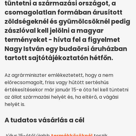
tüntetni a származási országot, a
csomagolatlan formában árusított
zöldségeknél és gyümölcsöknél pedig
zászlóval kell jelölni a magyar
terményeket - hívta fel a figyelmet
Nagy István egy budaörsi áruházban
tartott sajtótájékoztatón hétfőn.
Az agrárminiszter emlékeztetett, hogy a nem
előrecsomagolt, friss vagy hűtött sertéshús
értékesítésekor már január 15-e óta fel kell tüntetni
az állat származási helyét és, ha eltérő, a vágási
helyét is.
A tudatos vásárlás a cél
Július 15-étől újabb
termékköröknél
teszik