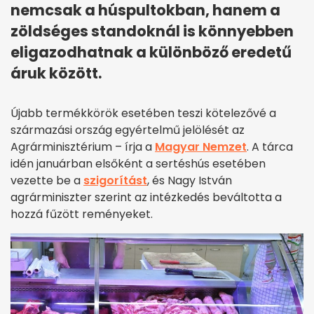
nemcsak a húspultokban, hanem a
zöldséges standoknál is könnyebben
eligazodhatnak a különböző eredetű
áruk között.
Újabb termékkörök esetében teszi kötelezővé a
származási ország egyértelmű jelölését az
Agrárminisztérium – írja a
Magyar Nemzet
. A tárca
idén januárban elsőként a sertéshús esetében
vezette be a
szigorítást
, és Nagy István
agrárminiszter szerint az intézkedés beváltotta a
hozzá fűzött reményeket.