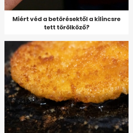
Miért véd a betörésektől a kilincsre
tett törölköző?