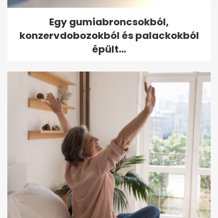
Egy gumiabroncsokból,
konzervdobozokból és palackokból
épült...