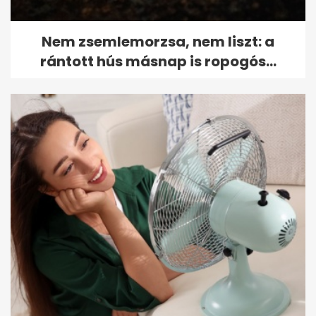
Nem zsemlemorzsa, nem liszt: a
rántott hús másnap is ropogós...