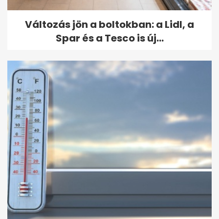
Változás jön a boltokban: a Lidl, a
Spar és a Tesco is új...