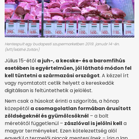
Hentespult egy budapesti szupermarketben 2019. január 14-én.
(MTI/Máthé Zoltán)
Július 15-étől
a juh-, a kecske- és a baromfihús
esetében is egyértelműen, jól látható módon fel
kell tüntetni a származási országot
. A kézzel írt
vagy nyomtatott cetlik helyett a kereskedők
digitálisan is feltüntethetik a jelölést.
Nem csak a húsokat érinti a szigorítás, a hónap
közepétől
a csomagolatlan formában árusított
zöldségeknél és gyümölcsöknél
– a bolt
méretétől függetlenül –
zászlóval is jelölni kell
a
magyar terményeket. Ezen kötelezettség alól
egyedül a termelői pia­cok mentesülnek – írja a lap.