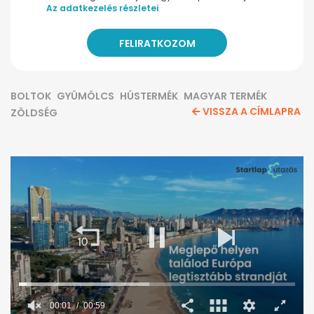
Az adatkezelés részletei
BOLTOK
GYÜMÖLCS
HÚSTERMÉK
MAGYAR TERMÉK
VISSZA A CÍMLAPRA
ZÖLDSÉG
00:02
00:59