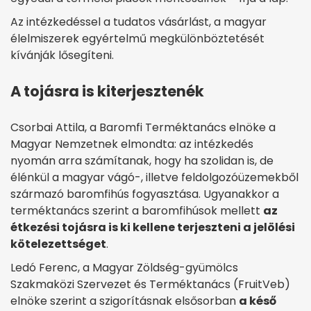
Az intézkedéssel a tudatos vásárlást, a magyar
élelmiszerek egyértelmű megkülönböztetését
kívánják lősegíteni.
A tojásra is kiterjesztenék
Csorbai Attila, a Baromfi Terméktanács elnöke a
Magyar Nemzetnek elmondta: az intézkedés
nyomán arra számítanak, hogy ha szolidan is, de
élénkül a magyar vágó-, illetve feldolgozóüzemekből
származó baromfihús fogyasztása. Ugyanakkor a
terméktanács szerint a baromfihúsok mellett
az
étkezési tojásra is ki kellene terjeszteni a jelölési
kötelezettséget
.
Ledó Ferenc, a Magyar Zöldség-gyümölcs
Szakmaközi Szervezet és Terméktanács (FruitVeb)
elnöke szerint a szigorításnak elsősorban
a késő