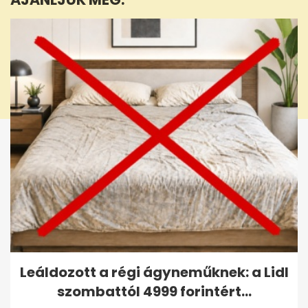
Leáldozott a régi ágyneműknek: a Lidl
szombattól 4999 forintért...