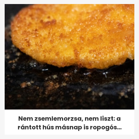
Nem zsemlemorzsa, nem liszt: a
rántott hús másnap is ropogós...