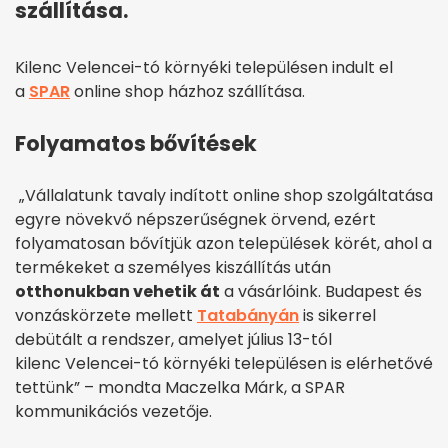
szállítása.
Kilenc Velencei-tó környéki településen indult el
a
SPAR
online shop házhoz szállítása.
Folyamatos bővítések
„Vállalatunk tavaly indított online shop szolgáltatása
egyre növekvő népszerűségnek örvend, ezért
folyamatosan bővítjük azon települések körét, ahol a
termékeket a személyes kiszállítás után
otthonukban vehetik át
a vásárlóink. Budapest és
vonzáskörzete mellett
Tatabányán
is sikerrel
debütált a rendszer, amelyet július 13-tól
kilenc Velencei-tó környéki településen is elérhetővé
tettünk” – mondta Maczelka Márk, a SPAR
kommunikációs vezetője.