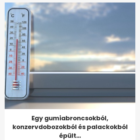
Egy gumiabroncsokból,
konzervdobozokból és palackokból
épült...