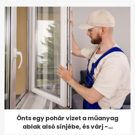
Önts egy pohár vizet a műanyag
ablak alsó sínjébe, és várj -...