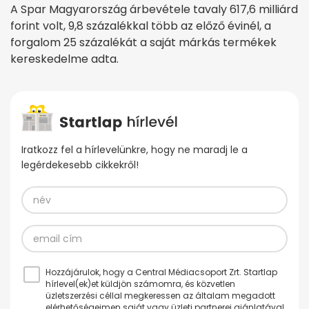
A Spar Magyarország árbevétele tavaly 617,6 milliárd
forint volt, 9,8 százalékkal több az előző évinél, a
forgalom 25 százalékát a saját márkás termékek
kereskedelme adta.
Iratkozz fel a hírlevelünkre, hogy ne maradj le a
legérdekesebb cikkekről!
Hozzájárulok, hogy a Central Médiacsoport Zrt. Startlap
hírlevel(ek)et küldjön számomra, és közvetlen
üzletszerzési céllal megkeressen az általam megadott
elérhetőségeimen saját vagy üzleti partnerei ajánlatával.