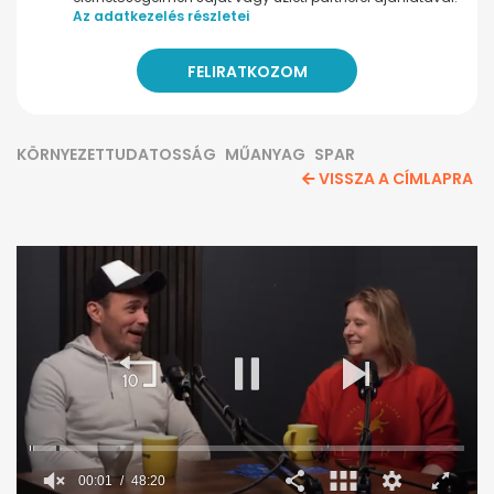
Az adatkezelés részletei
KÖRNYEZETTUDATOSSÁG
MŰANYAG
SPAR
VISSZA A CÍMLAPRA
00:02
48:20