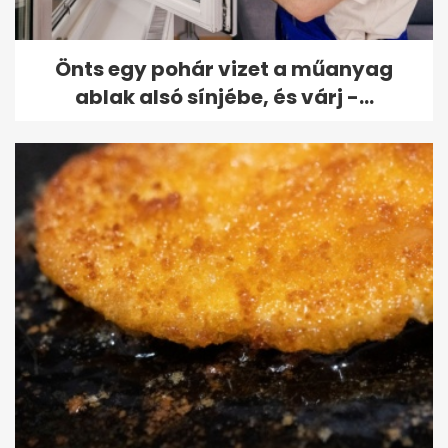
Önts egy pohár vizet a műanyag
ablak alsó sínjébe, és várj -...