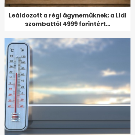
Leáldozott a régi ágyneműknek: a Lidl
szombattól 4999 forintért...