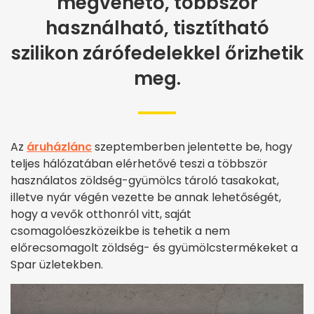
megvehető, többször
használható, tisztítható
szilikon zárófedelekkel őrizhetik
meg.
Az
áruházlánc
szeptemberben jelentette be, hogy
teljes hálózatában elérhetővé teszi a többször
használatos zöldség-gyümölcs tároló tasakokat,
illetve nyár végén vezette be annak lehetőségét,
hogy a vevők otthonról vitt, saját
csomagolóeszközeikbe is tehetik a nem
előrecsomagolt zöldség- és gyümölcstermékeket a
Spar üzletekben.