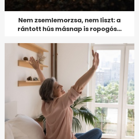
Nem zsemlemorzsa, nem liszt: a
rántott hús másnap is ropogós...