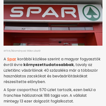
MTVA/Bizományosi: Róka László
A
Spar
korábbi közlése szerint a magyar fogyasztók
évről évre
környezettudatosabbak
, tavaly az
üzletlánc vásárlóinak 40 százaléka már a többször
használatos zacskókat és bevásárlótáskákat
részesítette előnyben.
A Spar csoporthoz 570 üzlet tartozik, ezen belül a
franchise hálózatnak 188 tagja van. A vállalat
mintegy 13 ezer dolgozót foglalkoztat.