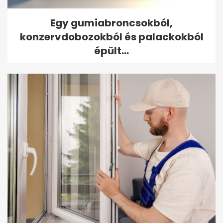
Egy gumiabroncsokból,
konzervdobozokból és palackokból
épült...