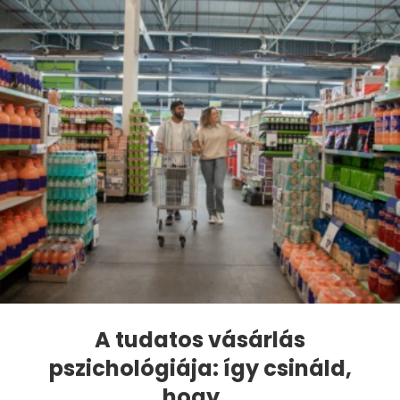
A tudatos vásárlás
pszichológiája: így csináld,
hogy...