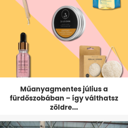
Műanyagmentes július a
fürdőszobában – így válthatsz
zöldre...