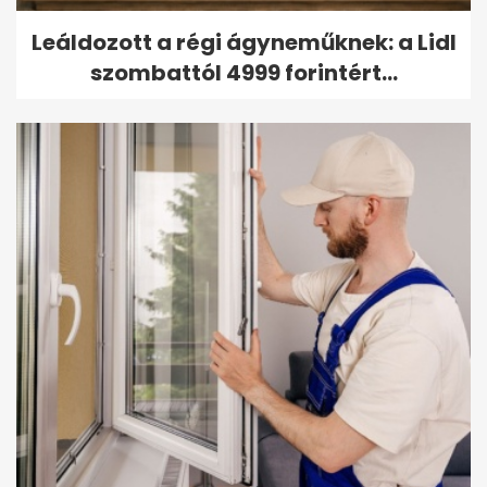
Leáldozott a régi ágyneműknek: a Lidl
szombattól 4999 forintért...