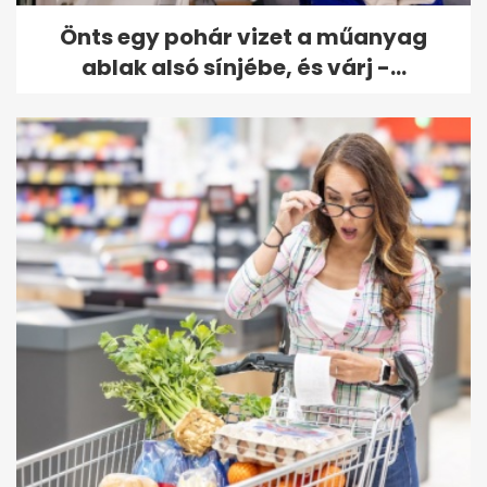
Önts egy pohár vizet a műanyag
ablak alsó sínjébe, és várj -...