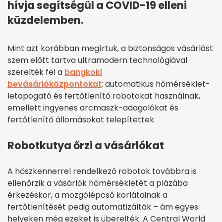
hívja segítségül a COVID-19 elleni
küzdelemben.
Mint azt korábban megírtuk, a biztonságos vásárlást
szem előtt tartva ultramodern technológiával
szerelték fel a
bangkoki
bevásárlóközpontokat
: automatikus hőmérséklet-
letapogató és fertőtlenítő robotokat használnak,
emellett ingyenes arcmaszk-adagolókat és
fertőtlenítő állomásokat telepítettek.
Robotkutya őrzi a vásárlókat
A hőszkennerrel rendelkező robotok továbbra is
ellenőrzik a vásárlók hőmérsékletét a plázába
érkezéskor, a mozgólépcső korlátainak a
fertőtlenítését pedig automatizálták – ám egyes
helyeken még ezeket is überelték. A Central World