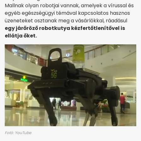
Mallnak olyan robotjai vannak, amelyek a vírussal és
egyéb egészségügyi témával kapcsolatos hasznos
üzeneteket osztanak meg a vásárlókkal, ráadásul
egy járőröző robotkutya kézfertőtlenítővel is
ellátja őket.
Fotó: YouTube