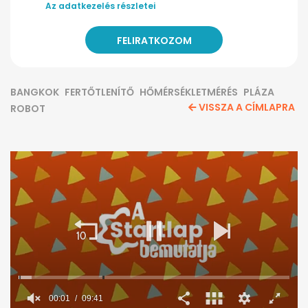
Az adatkezelés részletei
BANGKOK
FERTŐTLENÍTŐ
HŐMÉRSÉKLETMÉRÉS
PLÁZA
VISSZA A CÍMLAPRA
ROBOT
00:02
09:41