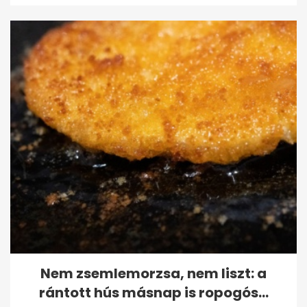
Nem zsemlemorzsa, nem liszt: a
rántott hús másnap is ropogós...