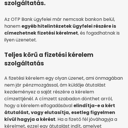
szolgáltatás.
Az OTP Bank ügyfelei már nemcsak bankon belül,
hanem
egyéb hitelintézetek ügyfelei részére is
címezhetnek fizetési kérelmet
, és fogadhatnak is
ilyen üzenetet.
Teljes körű a fizetési kérelem
szolgáltatás
A fizetési kérelem egy olyan üzenet, ami önmagában
nem jár pénzmozgással, ám küldője átutalást
kezdeményez a saját részére a kérelem
címzettjénél. A címzett szabadon dönthet arról,
hogy a kérelem elfogadásával
elindítja-e a kért
átutalást, vagy elutasítja, esetleg figyelmen
kívül hagyja a kérést
. Ha a fizető fél jóváhagyja a
kérelmet, ezzel egy átutalást indít, amelyet