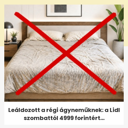
Leáldozott a régi ágyneműknek: a Lidl
szombattól 4999 forintért...