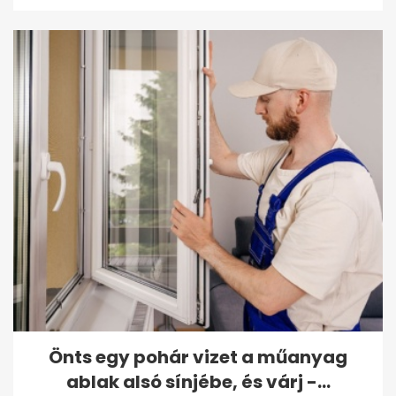
Önts egy pohár vizet a műanyag
ablak alsó sínjébe, és várj -...