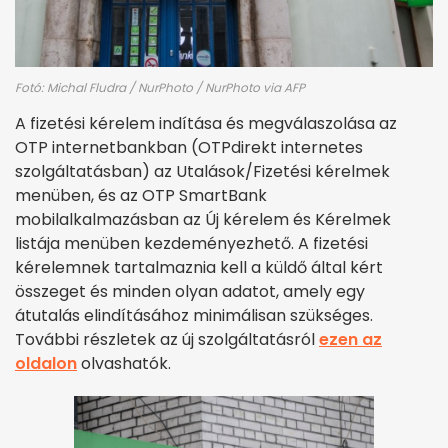
Fotó: Michal Fludra / NurPhoto / NurPhoto via AFP
A fizetési kérelem indítása és megválaszolása az
OTP internetbankban (OTPdirekt internetes
szolgáltatásban) az Utalások/Fizetési kérelmek
menüben, és az OTP SmartBank
mobilalkalmazásban az Új kérelem és Kérelmek
listája menüben kezdeményezhető. A fizetési
kérelemnek tartalmaznia kell a küldő által kért
összeget és minden olyan adatot, amely egy
átutalás elindításához minimálisan szükséges.
További részletek az új szolgáltatásról
ezen az
oldalon
olvashatók.