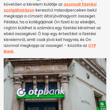
követően a kérelem küldője az
azonnali fizetési
szolgáltatáson
keresztül másodperceken belül
megkapja a címzett által jóváhagyott összeget.
Például, ha a kollégájának Ön fizeti ki az ebédjét,
rögtön küldhet is számára egy fizetési kérelmet az
ebéd összegével. Ő kap egy értesítést a fizetési
kérelemről, amit csak jóvá kell hagynia, és Ön
azonnal megkapja az összeget – közölte az
OTP
Bank
.