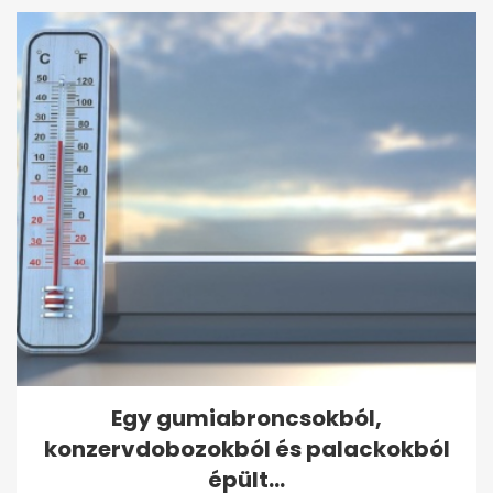
Egy gumiabroncsokból,
konzervdobozokból és palackokból
épült...