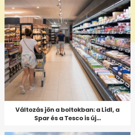
Változás jön a boltokban: a Lidl, a
Spar és a Tesco is új...