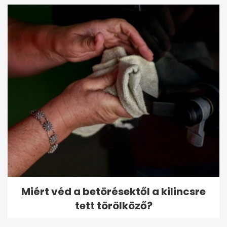
Miért véd a betörésektől a kilincsre
tett törölköző?