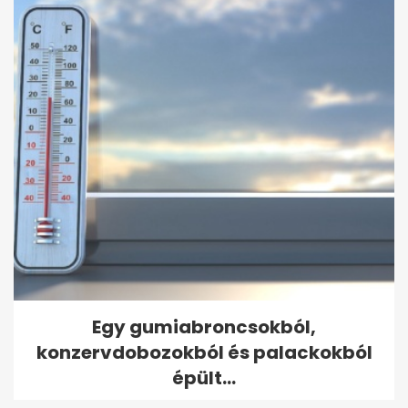
Egy gumiabroncsokból,
konzervdobozokból és palackokból
épült...