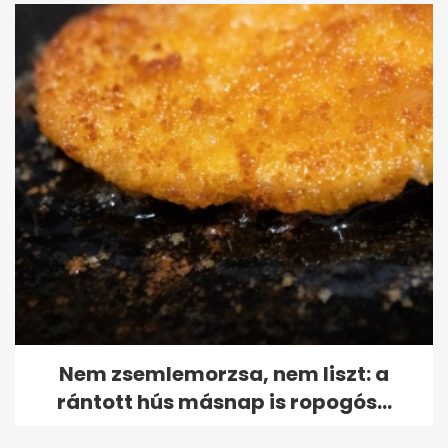
Nem zsemlemorzsa, nem liszt: a
rántott hús másnap is ropogós...