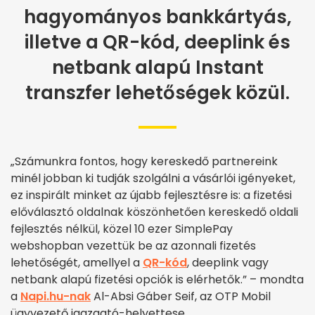
hagyományos bankkártyás,
illetve a QR-kód, deeplink és
netbank alapú Instant
transzfer lehetőségek közül.
„Számunkra fontos, hogy kereskedő partnereink
minél jobban ki tudják szolgálni a vásárlói igényeket,
ez inspirált minket az újabb fejlesztésre is: a fizetési
előválasztó oldalnak köszönhetően kereskedő oldali
fejlesztés nélkül, közel 10 ezer SimplePay
webshopban vezettük be az azonnali fizetés
lehetőségét, amellyel a
QR-kód
, deeplink vagy
netbank alapú fizetési opciók is elérhetők.” – mondta
a
Napi.hu-nak
Al-Absi Gáber Seif, az OTP Mobil
ügyvezető igazgató-helyettese.