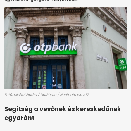
Fotó: Michal Fludra / NurPhoto / NurPhoto via AFP
Segítség a vevőnek és kereskedőnek
egyaránt