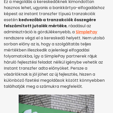
Ez a megoldás a kereskedőknek kimondottan
hasznos lehet, ugyanis a bankkártya-elfogadáshoz
képest az instant transzfer típusú tranzakciók
esetén
kedvezőbb a tranzakciók összegére
felszámított jutalék mértéke
, ráadásul az
adminisztráció is gördülékenyebb, a
SimplePay
rendszere végzi el a kereskedő helyett. Nem utolsó
sorban előny az is, hogy a szolgáltatás teljes
mértékben illeszkedik a jelenlegi elfogadási
folyamatokba, így a SimplePay partnerek rájuk
háruló fejlesztési feladat nélkül igénybe vehetik az
Instant transzfer adta előnyöket. Persze a
vásárlóknak is jól jöhet az új fejlesztés, hiszen a
különböző fizetési megoldások között könnyebben
találhatják meg a számukra megfelelőt.