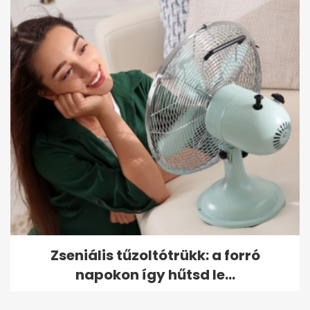
Zseniális tűzoltótrükk: a forró
napokon így hűtsd le...