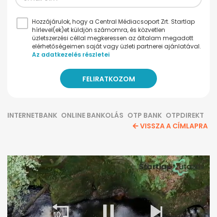
Hozzájárulok, hogy a Central Médiacsoport Zrt. Startlap
hírlevel(ek)et küldjön számomra, és közvetlen
üzletszerzési céllal megkeressen az általam megadott
elérhetőségeimen saját vagy üzleti partnerei ajánlatával.
Az adatkezelés részletei
INTERNETBANK
ONLINE BANKOLÁS
OTP BANK
OTPDIREKT
VISSZA A CÍMLAPRA