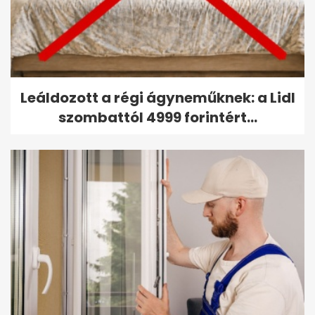
Leáldozott a régi ágyneműknek: a Lidl
szombattól 4999 forintért...