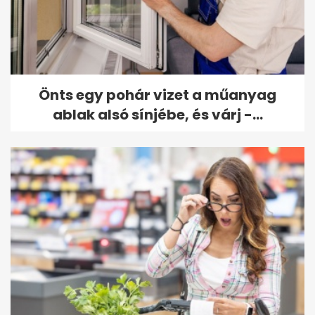
Önts egy pohár vizet a műanyag
ablak alsó sínjébe, és várj -...