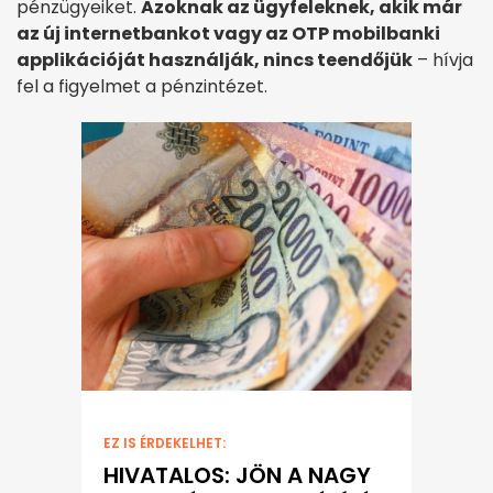
pénzügyeiket.
Azoknak az ügyfeleknek, akik már
az új internetbankot vagy az OTP mobilbanki
applikációját használják, nincs teendőjük
– hívja
fel a figyelmet a pénzintézet.
EZ IS ÉRDEKELHET:
HIVATALOS: JÖN A NAGY