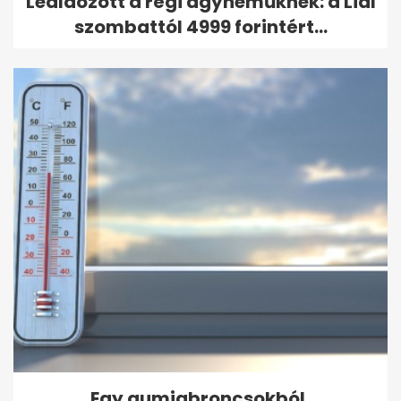
Leáldozott a régi ágyneműknek: a Lidl
szombattól 4999 forintért...
Egy gumiabroncsokból,