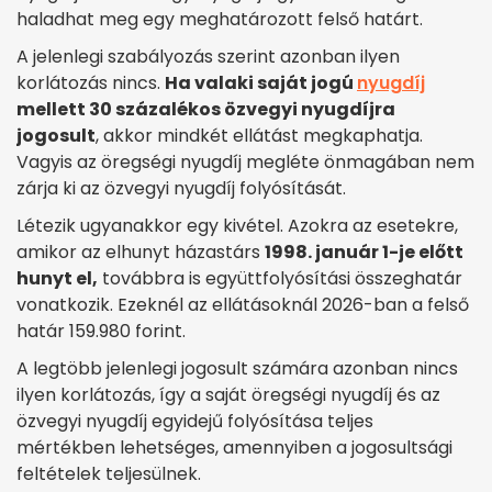
haladhat meg egy meghatározott felső határt.
A jelenlegi szabályozás szerint azonban ilyen
korlátozás nincs.
Ha valaki saját jogú
nyugdíj
mellett 30 százalékos özvegyi nyugdíjra
jogosult
, akkor mindkét ellátást megkaphatja.
Vagyis az öregségi nyugdíj megléte önmagában nem
zárja ki az özvegyi nyugdíj folyósítását.
Létezik ugyanakkor egy kivétel. Azokra az esetekre,
amikor az elhunyt házastárs
1998. január 1-je előtt
hunyt el,
továbbra is együttfolyósítási összeghatár
vonatkozik. Ezeknél az ellátásoknál 2026-ban a felső
határ 159.980 forint.
A legtöbb jelenlegi jogosult számára azonban nincs
ilyen korlátozás, így a saját öregségi nyugdíj és az
özvegyi nyugdíj egyidejű folyósítása teljes
mértékben lehetséges, amennyiben a jogosultsági
feltételek teljesülnek.