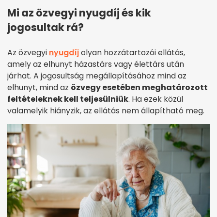
Mi az özvegyi nyugdíj és kik
jogosultak rá?
Az özvegyi
nyugdíj
olyan hozzátartozói ellátás,
amely az elhunyt házastárs vagy élettárs után
járhat. A jogosultság megállapításához mind az
elhunyt, mind az
özvegy esetében meghatározott
feltételeknek kell teljesülniük
. Ha ezek közül
valamelyik hiányzik, az ellátás nem állapítható meg.