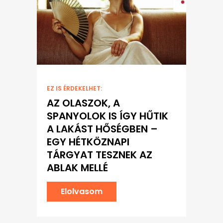
EZ IS ÉRDEKELHET:
AZ OLASZOK, A
SPANYOLOK IS ÍGY HŰTIK
A LAKÁST HŐSÉGBEN –
EGY HÉTKÖZNAPI
TÁRGYAT TESZNEK AZ
ABLAK MELLÉ
Elolvasom