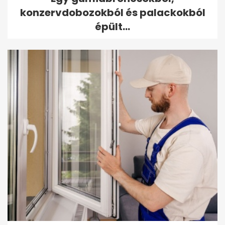
konzervdobozokból és palackokból
épült...