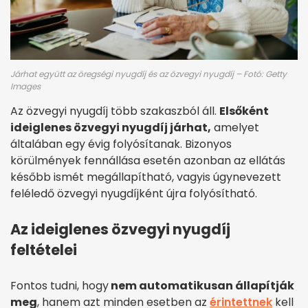
Járhat együtt az öregségi nyugdíj és az özvegyi nyugdíj – Fotó: Getty
Images
Az özvegyi nyugdíj több szakaszból áll.
Elsőként
ideiglenes özvegyi nyugdíj járhat,
amelyet
általában egy évig folyósítanak. Bizonyos
körülmények fennállása esetén azonban az ellátás
később ismét megállapítható, vagyis úgynevezett
feléledő özvegyi nyugdíjként újra folyósítható.
Az ideiglenes özvegyi nyugdíj
feltételei
Fontos tudni, hogy
nem automatikusan állapítják
meg
, hanem azt minden esetben az
érintettnek
kell