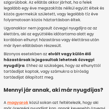
szigorúbbak. Az ellátás akkor járhat, ha a felek
legalább egy éve megszakítás nélkül együtt éltek és
közös gyermekük született, vagy legalább tíz éve
folyamatosan közös háztartásban éltek.
Ugyanakkor nem jogosult özvegyi nyugdíjra az az
élettárs, aki az együttélés időtartama alatt egy
korábban elhunyt házastársa vagy élettársa után
már ilyen ellátásban részesült.
Bizonyos esetekben az
elvált vagy külön élő
házastársak is jogosultak lehetnek özvegyi
nyugdíjra
. Ehhez az szükséges, hogy az elhunyttól
tartásdíjat kaptak, vagy számukra a bíróság
tartásdíjat állapított meg.
Mennyi jár annak, aki már nyugdíjas?
A
magyarok
közül sokan azt feltételezik, hogy aki
már öregségi nyugdíjat kap, annak kevesebb özvegyi