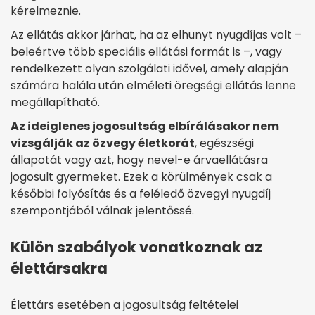
kérelmeznie.
Az ellátás akkor járhat, ha az elhunyt nyugdíjas volt –
beleértve több speciális ellátási formát is –, vagy
rendelkezett olyan szolgálati idővel, amely alapján
számára halála után elméleti öregségi ellátás lenne
megállapítható.
Az ideiglenes jogosultság elbírálásakor nem
vizsgálják az özvegy életkorát
, egészségi
állapotát vagy azt, hogy nevel-e árvaellátásra
jogosult gyermeket. Ezek a körülmények csak a
későbbi folyósítás és a feléledő özvegyi nyugdíj
szempontjából válnak jelentőssé.
Külön szabályok vonatkoznak az
élettársakra
Élettárs esetében a jogosultság feltételei