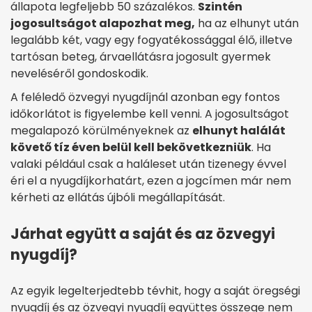
állapota legfeljebb 50 százalékos.
Szintén
jogosultságot alapozhat meg,
ha az elhunyt után
legalább két, vagy egy fogyatékossággal élő, illetve
tartósan beteg, árvaellátásra jogosult gyermek
neveléséről gondoskodik.
A feléledő özvegyi nyugdíjnál azonban egy fontos
időkorlátot is figyelembe kell venni. A jogosultságot
megalapozó körülményeknek az
elhunyt halálát
követő tíz éven belül kell bekövetkezniük
. Ha
valaki például csak a haláleset után tizenegy évvel
éri el a nyugdíjkorhatárt, ezen a jogcímen már nem
kérheti az ellátás újbóli megállapítását.
Járhat együtt a saját és az özvegyi
nyugdíj?
Az egyik legelterjedtebb tévhit, hogy a saját öregségi
nyugdíj és az özvegyi nyugdíj együttes összege nem