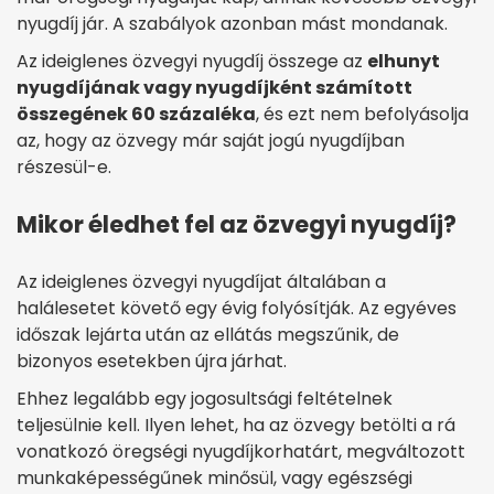
nyugdíj jár. A szabályok azonban mást mondanak.
Az ideiglenes özvegyi nyugdíj összege az
elhunyt
nyugdíjának vagy nyugdíjként számított
összegének 60 százaléka
, és ezt nem befolyásolja
az, hogy az özvegy már saját jogú nyugdíjban
részesül-e.
Mikor éledhet fel az özvegyi nyugdíj?
Az ideiglenes özvegyi nyugdíjat általában a
halálesetet követő egy évig folyósítják. Az egyéves
időszak lejárta után az ellátás megszűnik, de
bizonyos esetekben újra járhat.
Ehhez legalább egy jogosultsági feltételnek
teljesülnie kell. Ilyen lehet, ha az özvegy betölti a rá
vonatkozó öregségi nyugdíjkorhatárt, megváltozott
munkaképességűnek minősül, vagy egészségi