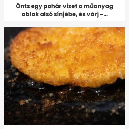
Önts egy pohár vizet a műanyag
ablak alsó sínjébe, és várj -...