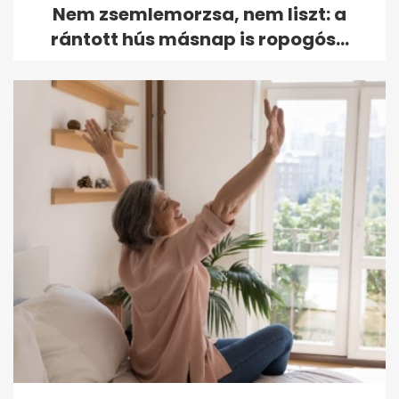
Nem zsemlemorzsa, nem liszt: a
rántott hús másnap is ropogós...