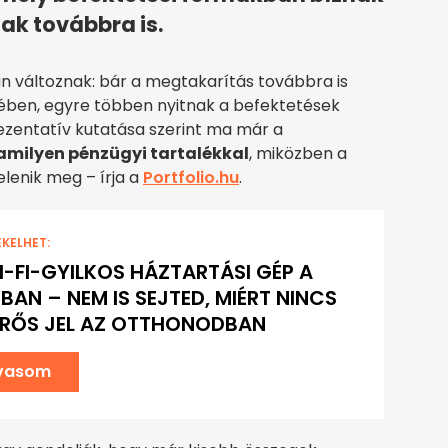
ak továbbra is.
n változnak: bár a megtakarítás továbbra is
etében, egyre többen nyitnak a befektetések
rezentatív kutatása szerint ma már a
amilyen pénzügyi tartalékkal
, miközben a
elenik meg – írja a
Portfolio.hu
.
EKELHET:
I-FI-GYILKOS HÁZTARTÁSI GÉP A
BAN – NEM IS SEJTED, MIÉRT NINCS
ERŐS JEL AZ OTTHONODBAN
lvasom