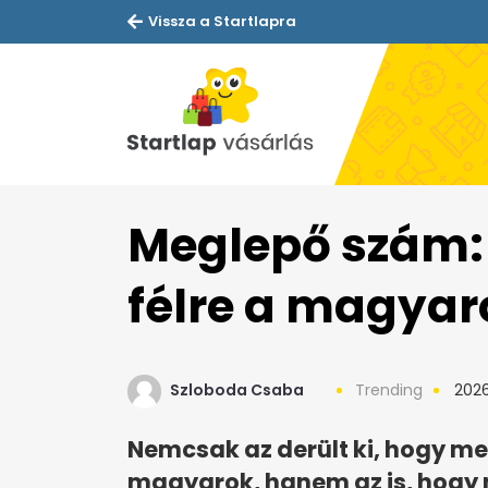
Vissza a Startlapra
Meglepő szám: 
félre a magyar
Szloboda Csaba
Trending
2026.
Nemcsak az derült ki, hogy me
magyarok, hanem az is, hogy 