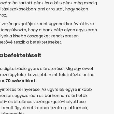
yószámlán tartott pénz és a készpénz még mindig
tási szokásokban, ami arra utal, hogy sokan
hoz.
 vezérigazgatója szerint ugyanakkor évről évre
. Hangsúlyozta, hogy a bank célja olyan egyszeren
lyek a kisebb összegeket rendszeresen
hetővé teszik a befektetéseket.
 a befektetéseit
digitalizáció gyors előretörése. Míg egy évvel
ező ügyfelek kevesebb mint fele intézte online
a 70 százalékot.
yintézés térnyerése. Az ügyfelek egyre inkább
orsan, egyszerűen és bárhonnan elérhetők.
leti- és általános vezérigazgató-helyettese
án kiemelt figyelmet kapnak azok a platformok,
t támogatják.