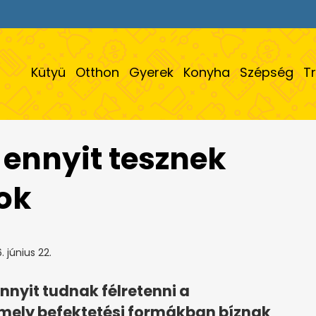
Kütyü
Otthon
Gyerek
Konyha
Szépség
T
ennyit tesznek
ok
 június 22.
nnyit tudnak félretenni a
mely befektetési formákban bíznak