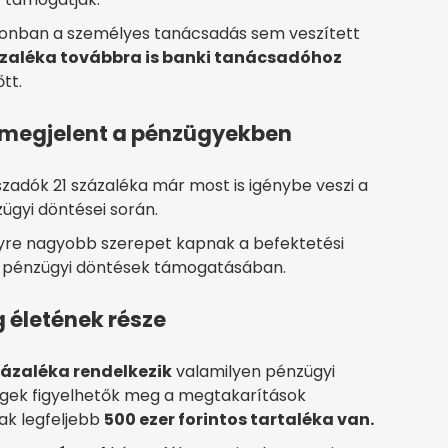
azonban a személyes tanácsadás sem veszített
ázaléka továbbra is banki tanácsadóhoz
tt.
s megjelent a pénzügyekben
aszadók 21 százaléka már most is igénybe veszi a
ügyi döntései során.
egyre nagyobb szerepet kapnak a befektetési
i pénzügyi döntések támogatásában.
 életének része
zázaléka rendelkezik
valamilyen pénzügyi
égek figyelhetők meg a megtakarítások
ak legfeljebb
500 ezer forintos tartaléka van.