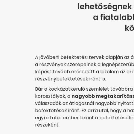
lehetőségnek 
a fiatalab
kö
A jövőbeni befektetési tervek alapján az 
a részvények szerepelnek a legnépszerűbb
képest tovább erősödött a bizalom az ar
részvénybefektetések iránt is.
Bár a kockázatkerülő szemlélet továbbra 
korosztályok, a
nagyobb megtakarításs
válaszadók az átlagosnál nagyobb nyito
befektetések iránt. Ez arra utal, hogy a ha
egyre több ember tekint a befektetésekr
részeként.