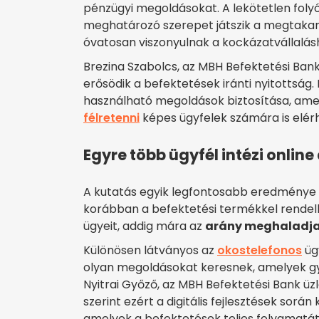
pénzügyi megoldásokat. A lekötetlen fol
meghatározó szerepet játszik a megtakarí
óvatosan viszonyulnak a kockázatvállalás
Brezina Szabolcs, az MBH Befektetési Bank
erősödik a befektetések iránti nyitottság
használható megoldások biztosítása, ame
félretenni
képes ügyfelek számára is elér
Egyre több ügyfél intézi online
A kutatás egyik legfontosabb eredménye a 
korábban a befektetési termékkel rendelk
ügyeit, addig mára az
arány meghaladja 
Különösen látványos az
okostelefonos
üg
olyan megoldásokat keresnek, amelyek gy
Nyitrai Győző, az MBH Befektetési Bank üz
szerint ezért a digitális fejlesztések sor
amelyek a befektetések teljes folyamatá