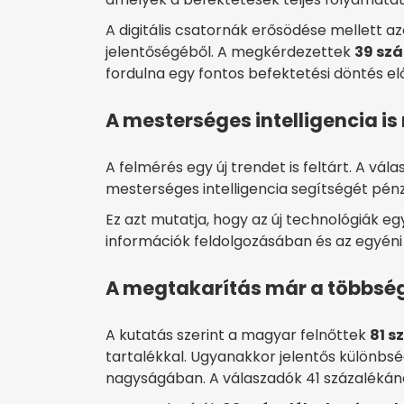
A digitális csatornák erősödése mellett 
jelentőségéből. A megkérdezettek
39 sz
fordulna egy fontos befektetési döntés elő
A mesterséges intelligencia i
A felmérés egy új trendet is feltárt. A vál
mesterséges intelligencia segítségét pénz
Ez azt mutatja, hogy az új technológiák 
információk feldolgozásában és az egyén
A megtakarítás már a többség
A kutatás szerint a magyar felnőttek
81 s
tartalékkal. Ugyanakkor jelentős különbs
nagyságában. A válaszadók 41 százalékán