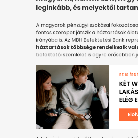
leginkább, és melyektől tartan
A magyarok pénzügyi szokásai fokozatosa
fontos szerepet játszik a háztartások él
irányába is. Az MBH Befektetési Bank rep
háztartások többsége rendelkezik val
befektetői szemlélet is egyre erősebben j
EZ IS ÉRD
KÉT W
LAKÁS
ELÉG 
Elo