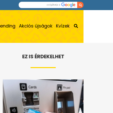
rending
Akciós újságok
Kvízek
EZ IS ÉRDEKELHET