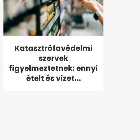
Katasztrófavédelmi
szervek
figyelmeztetnek: ennyi
ételt és vizet...