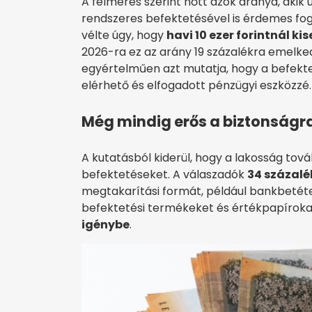
A felmérés szerint nőtt azok aránya, akik
rendszeres befektetésével is érdemes fog
vélte úgy, hogy
havi 10 ezer forintnál ki
2026-ra ez az arány 19 százalékra emelked
egyértelműen azt mutatja, hogy a befekt
elérhető és elfogadott pénzügyi eszközzé.
Még mindig erős a biztonságr
A kutatásból kiderül, hogy a lakosság tová
befektetéseket. A válaszadók
34 százalé
megtakarítási formát, például bankbetéte
befektetési termékeket és értékpapírok
igénybe
.