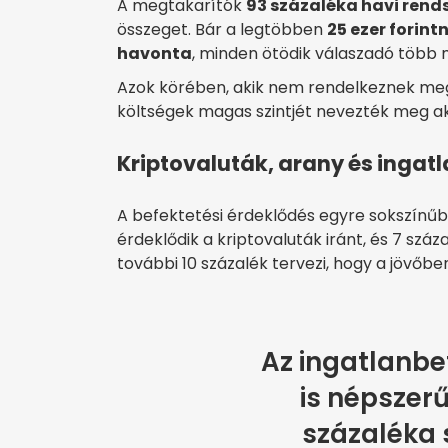
A megtakarítók
93 százaléka havi rend
összeget. Bár a legtöbben
25 ezer forin
havonta
, minden ötödik válaszadó több mi
Azok körében, akik nem rendelkeznek meg
költségek magas szintjét nevezték meg a
Kriptovaluták, arany és ingatl
A befektetési érdeklődés egyre sokszínűb
érdeklődik a kriptovaluták iránt, és 7 száz
további 10 százalék tervezi, hogy a jövőbe
Az ingatlanbe
is népszerű
százaléka