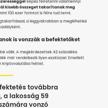
szerességgel
képes félretenni valamennyi
tnál kisebb összeget takarítanak meg
nt 100 ezer forintot is félre tud tenni.
takarítással, a leggyakrabban a megélhetési
kadályként.
anok is vonzzák a befektetőket
bé válik. A megkérdezettek 42 százaléka
alék már rendelkezik ilyen eszközzel. Emellett
n kriptovalutába fektet.
fektetés továbbra
, a lakosság 59
 számára vonzó