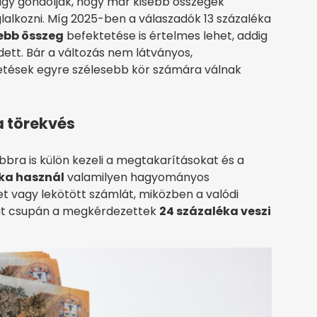
 úgy gondolják, hogy már kisebb összegek
lalkozni. Míg 2025-ben a válaszadók 13 százaléka
sebb összeg
befektetése is értelmes lehet, addig
ett. Bár a változás nem látványos,
etések egyre szélesebb kör számára válnak
a törekvés
bbra is külön kezeli a megtakarításokat és a
ka használ
valamilyen hagyományos
t vagy lekötött számlát, miközben a valódi
at csupán a megkérdezettek
24 százaléka veszi