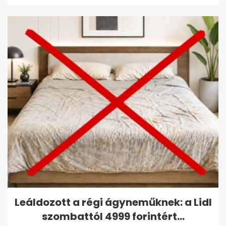
Leáldozott a régi ágyneműknek: a Lidl
szombattól 4999 forintért...