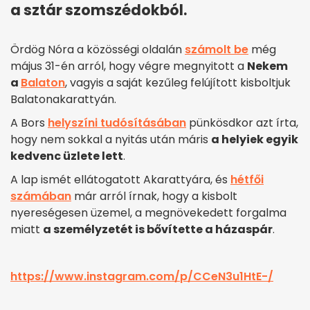
a sztár szomszédokból.
Ördög Nóra a közösségi oldalán
számolt be
még
május 31-én arról, hogy végre megnyitott a
Nekem
a
Balaton
, vagyis a saját kezűleg felújított kisboltjuk
Balatonakarattyán.
A Bors
helyszíni tudósításában
pünkösdkor azt írta,
hogy nem sokkal a nyitás után máris
a helyiek egyik
kedvenc üzlete lett
.
A lap ismét ellátogatott Akarattyára, és
hétfői
számában
már arról írnak, hogy a kisbolt
nyereségesen üzemel, a megnövekedett forgalma
miatt
a személyzetét is bővítette a házaspár
.
https://www.instagram.com/p/CCeN3u1HtE-/