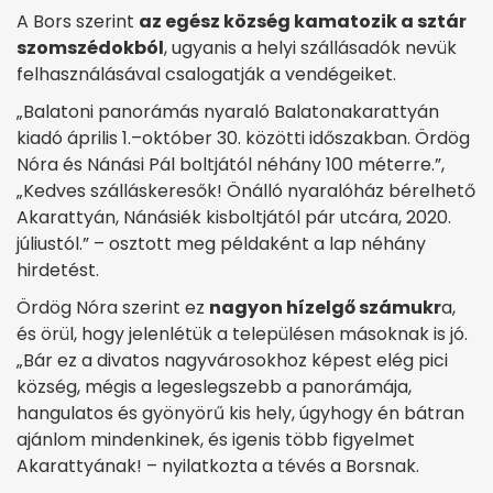
A Bors szerint
az egész község kamatozik a sztár
szomszédokból
, ugyanis a helyi szállásadók nevük
felhasználásával csalogatják a vendégeiket.
„Balatoni panorámás nyaraló Balatonakarattyán
kiadó április 1.–október 30. közötti időszakban. Ördög
Nóra és Nánási Pál boltjától néhány 100 méterre.”,
„Kedves szálláskeresők! Önálló nyaralóház bérelhető
Akarattyán, Nánásiék kisboltjától pár utcára, 2020.
júliustól.” – osztott meg példaként a lap néhány
hirdetést.
Ördög Nóra szerint ez
nagyon hízelgő számukr
a,
és örül, hogy jelenlétük a településen másoknak is jó.
„Bár ez a divatos nagyvárosokhoz képest elég pici
község, mégis a legeslegszebb a panorámája,
hangulatos és gyönyörű kis hely, úgyhogy én bátran
ajánlom mindenkinek, és igenis több figyelmet
Akarattyának! – nyilatkozta a tévés a Borsnak.