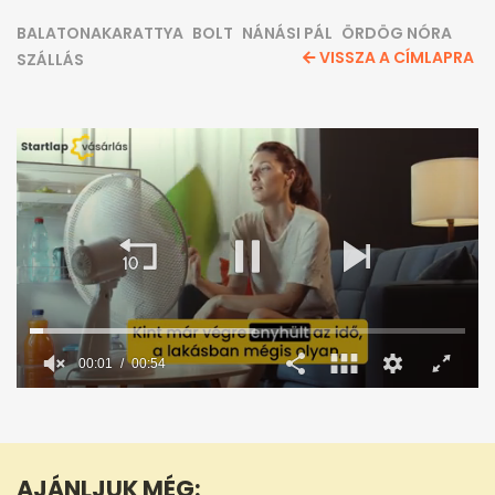
BALATONAKARATTYA
BOLT
NÁNÁSI PÁL
ÖRDÖG NÓRA
VISSZA A CÍMLAPRA
SZÁLLÁS
00:02
00:54
0
seconds
of
54
seconds
AJÁNLJUK MÉG: