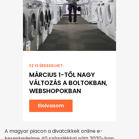
EZ IS ÉRDEKELHET:
MÁRCIUS 1-TŐL NAGY
VÁLTOZÁS A BOLTOKBAN,
WEBSHOPOKBAN
Elolvasom
A magyar piacon a divatcikkek online e-
kereskedelme 40 százalékkal nőtt 2020-ban,