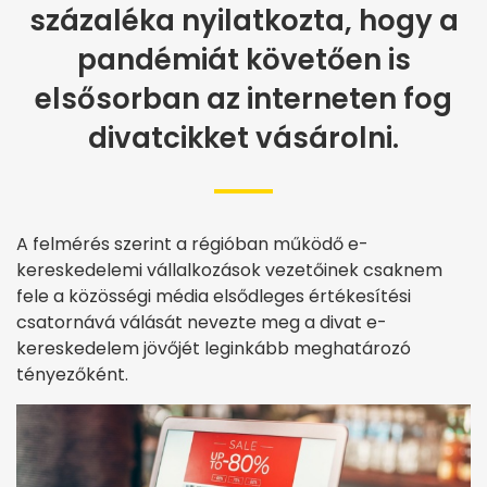
százaléka nyilatkozta, hogy a
pandémiát követően is
elsősorban az interneten fog
divatcikket vásárolni.
A felmérés szerint a régióban működő e-
kereskedelemi vállalkozások vezetőinek csaknem
fele a közösségi média elsődleges értékesítési
csatornává válását nevezte meg a divat e-
kereskedelem jövőjét leginkább meghatározó
tényezőként.