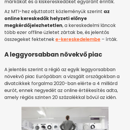
márkákat és a kiskereskedőket egyaránt érintik.
Az MTI-hez eljuttatott közleményük szerint
az
online kereskedők helyzeti előnye
megkérdőjelezhetetlen
, a kereskedelmi láncok
több ezer offline üzletet zártak be, és jelentős
összegeket fektetnek
e-kereskedelembe
– írták.
A leggyorsabban növekvő piac
A jelentés szerint a régió az egyik leggyorsabban
növekvő piac Európában: a vizsgált országokban a
divatcikkek forgalma 2020-ban elérte a 4 milliárd
eurót, ennek negyedét az online értékesítés adta,
amely régiós szinten 20 százalékkal bővül az idén.