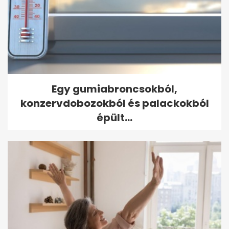
Egy gumiabroncsokból,
konzervdobozokból és palackokból
épült...