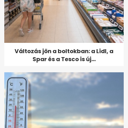
Változás jön a boltokban: a Lidl, a
Spar és a Tesco is új...