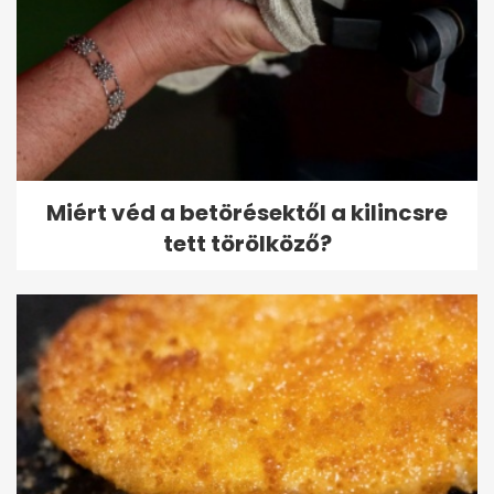
Miért véd a betörésektől a kilincsre
tett törölköző?