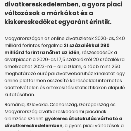
divatkereskedelemben, a gyors piaci
változások a márkákat és a
kiskereskedőket egyaránt érintik.
Magyarországon az online divatüzletek 2020-as, 240
milliárd forintos forgalma
21 százalékkal 290
milliárd forintra nőhet az idén
, részesedésük a
divatpiacon a 2020-as 17,5 százalékról 20 százalékra
emelkedhet 2023-ra – áll a Glami, a több mint 250
meghatározó európai divatwebáruház kínálatát egy
online platformon összesítő keresőoldal internetes
adatfelvételen és értékesítési statisztikákon alapuló
kutatásában.
Románia, Szlovákia, Csehország, Görögország és
Magyarország divatkereskedelemi piacának
elemzése szerint
gyökeres átalakulás várható a
divatkereskedelemben
, a gyors piaci változások a