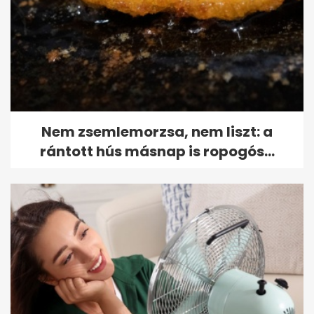
Nem zsemlemorzsa, nem liszt: a
rántott hús másnap is ropogós...