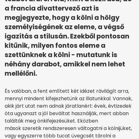
a francia divattervező azt is
megjegyezte, hogy a kölni a hölgy
személyiségének az eleme, a végső
igazítás a stílusán. Ezekből pontosan
kitűnik, milyen fontos eleme a
szettünknek a kölni - mutatunk is
néhány darabot, amikkel nem lehet
mellélőni.
És valóban, a fent említett két idézet rávilágít arra,
mennyi mindent kifejezhetünk az illatunkkal. Vannak,
akik járt utat nem adnak járatlanért: évek, évtizedek
óta ugyanazt a jól beváltat használják, mert abban
találták meg önkifejezésüket. Eközben
mások szeretik rendszeresen váltogatni a kölnijüket,
vagy egyszerre több tucat üvegcsét tárolni a