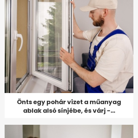
Önts egy pohár vizet a műanyag
ablak alsó sínjébe, és várj -...