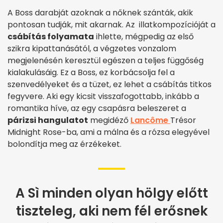
A Boss darabját azoknak a nőknek szánták, akik
pontosan tudják, mit akarnak. Az illatkompozícióját a
csábítás folyamata
ihlette, mégpedig az első
szikra kipattanásától, a végzetes vonzalom
megjelenésén keresztül egészen a teljes függőség
kialakulásáig. Ez a Boss, ez korbácsolja fel a
szenvedélyeket és a tüzet, ez lehet a csábítás titkos
fegyvere. Aki egy kicsit visszafogottabb, inkább a
romantika híve, az egy csapásra beleszeret a
párizsi hangulatot
megidéző
Lancôme
Trésor
Midnight Rose-ba, ami a málna és a rózsa elegyével
bolondítja meg az érzékeket.
A Sì minden olyan hölgy előtt
tiszteleg, aki nem fél erősnek