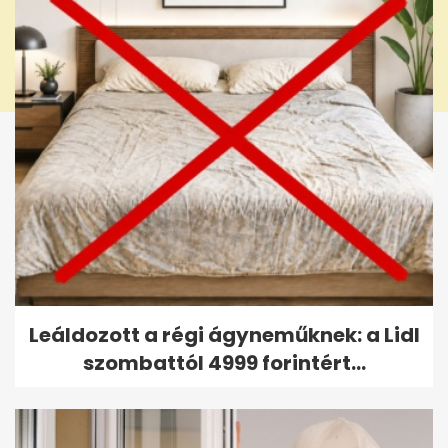
Leáldozott a régi ágyneműknek: a Lidl
szombattól 4999 forintért...