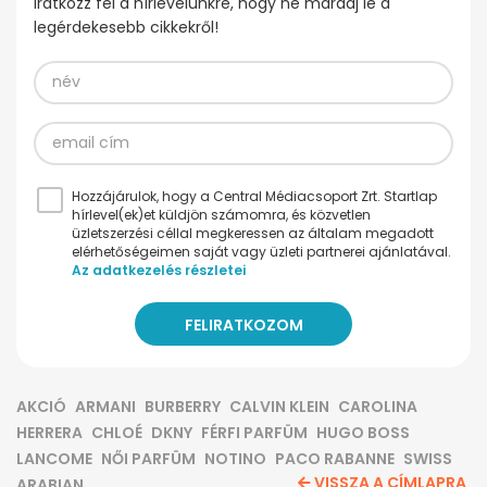
Iratkozz fel a hírlevelünkre, hogy ne maradj le a
legérdekesebb cikkekről!
Hozzájárulok, hogy a Central Médiacsoport Zrt. Startlap
hírlevel(ek)et küldjön számomra, és közvetlen
üzletszerzési céllal megkeressen az általam megadott
elérhetőségeimen saját vagy üzleti partnerei ajánlatával.
Az adatkezelés részletei
AKCIÓ
ARMANI
BURBERRY
CALVIN KLEIN
CAROLINA
HERRERA
CHLOÉ
DKNY
FÉRFI PARFÜM
HUGO BOSS
LANCOME
NŐI PARFÜM
NOTINO
PACO RABANNE
SWISS
VISSZA A CÍMLAPRA
ARABIAN