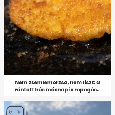
Nem zsemlemorzsa, nem liszt: a
rántott hús másnap is ropogós...