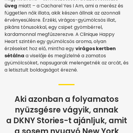
üveg
miatt – a
Cacharel
Yes I Am, ami a merész és
független nők illata, akik készen állnak az azonnali
érvényesülésre. Érzéki, virágos-gyümölcsös illat,
pikáns tónusokkal, egy csipet gyömbérrel,
kardamonnal megfűszerezve. A
Clinique Happy
Heart
szintén egy gyümölcsös aroma, olyan
érzéseket hoz elő, mintha egy
virágos kertben
sétálna
a viselője és megízlelné a zamatos
gyümölcsöket, napsugarak melengetnék az arcát, és
a letisztult boldogságot érezné.
Aki azonban a folyamatos
nyüzsgésre vágyik, annak
a
DKNY
Stories-t ajánljuk, amit
a sosem nyugvó New York