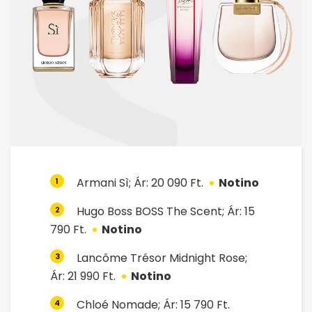
Armani Sì; Ár: 20 090 Ft.
Notino
1
Hugo Boss BOSS The Scent; Ár: 15
2
790 Ft.
Notino
Lancôme Trésor Midnight Rose;
3
Ár: 21 990 Ft.
Notino
Chloé Nomade; Ár: 15 790 Ft.
4