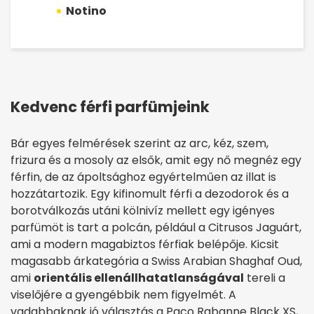
Notino
Kedvenc férfi parfümjeink
Bár egyes felmérések szerint az arc, kéz, szem,
frizura és a mosoly az elsők, amit egy nő megnéz egy
férfin, de az ápoltsághoz egyértelműen az illat is
hozzátartozik. Egy kifinomult férfi a dezodorok és a
borotválkozás utáni kölnivíz mellett egy igényes
parfümöt is tart a polcán, például a Citrusos Jaguárt,
ami a modern magabiztos férfiak belépője. Kicsit
magasabb árkategória a
Swiss Arabian
Shaghaf Oud,
ami
orientális ellenállhatatlanságával
tereli a
viselőjére a gyengébbik nem figyelmét. A
vadabbaknak jó választás a
Paco Rabanne
Black XS,