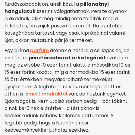
fürdőszobapolcon, amik közül a
pillanatnyi
hangulatuk
szerint válogathatnak. Persze olyanok
is akadnak, akik még mindig nem találták meg a
tökéletes, hozzájuk passzoló aromát. Ha ez utóbbi
kategóriába tartozol, vagy csak kipróbálnál valami
újat, akkor mutatunk pár jó terméket.
Egy príma
parfüm
árának a határa a csillagos ég, de
mi három
pénztárcabarát árkategóriát
szabtunk
meg: az elsőbe 10 ezer forint alatti, a másodikba 10 és
15 ezer forint közötti, míg a harmadikba 15 ezer forint
fölötti értékben megvásárolható termékeket
gyűjtöttünk. A legtöbbje neves, már bejáratott és
itthon is
ismert márkáktól
van, de hoztunk egy-két
újdonságot is. Nem utolsó sorban pedig – bár főként
a nők kerülnek előtérbe – a férfiaknak is
kedveskedünk néhány kellemes parfümmel. A
legjobb pedig, hogy a Notinón óriási
kedvezményekkel juthatsz ezekhez.