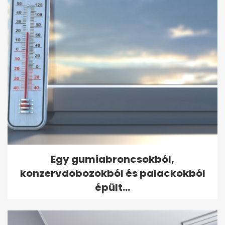
Egy gumiabroncsokból,
konzervdobozokból és palackokból
épült...