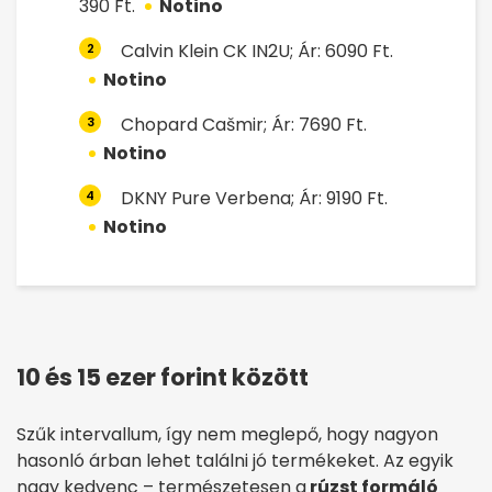
390 Ft.
Notino
Calvin Klein CK IN2U; Ár: 6090 Ft.
2
Notino
Chopard Cašmir; Ár: 7690 Ft.
3
Notino
DKNY Pure Verbena; Ár: 9190 Ft.
4
Notino
10 és 15 ezer forint között
Szűk intervallum, így nem meglepő, hogy nagyon
hasonló árban lehet találni jó termékeket. Az egyik
nagy kedvenc – természetesen a
rúzst formáló