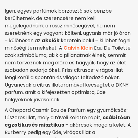
Igen, egyes parfümök borzasztó sok pénzbe
kerülhetnek, de szerencsére nem kell
megelégednünk a rossz minőségűvel, ha nem
szeretnénk egy vagyont költeni, ugyanis már jó áron
– különösen az
akciók
keretein belül – ki lehet fogni
minőségi termékeket. A
Calvin Klein
Eau De Toilette
azok szimbóluma, akik a pillanatnak élnek, semmit
nem terveznek meg előre és hagyják, hogy az élet
szabadon sodorja őket. Friss citrusos-virágos illat
lengi körül a spontán és világot felfedező nőket.
Ugyancsak a citrus illataromával kecsegtet a DKNY
parfüm, amit a kifejezetten optimista, üde
hölgyeknek javasolnak.
A Chopard Casmir Eau de Parfum egy gyümölcsös-
fűszeres illat, mely a távoli keletre repít,
csábítóan
egzotikus és misztikus
– akárcsak maga a kelet. A
Burberry pedig egy üde, virágos illat a