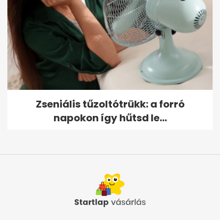
Zseniális tűzoltótrükk: a forró
napokon így hűtsd le...