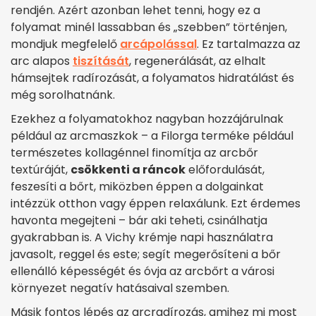
rendjén. Azért azonban lehet tenni, hogy ez a
folyamat minél lassabban és „szebben” történjen,
mondjuk megfelelő
arcápolással
. Ez tartalmazza az
arc alapos
tiszítását
, regenerálását, az elhalt
hámsejtek radírozását, a folyamatos hidratálást és
még sorolhatnánk.
Ezekhez a folyamatokhoz nagyban hozzájárulnak
például az arcmaszkok – a Filorga terméke például
természetes kollagénnel finomítja az arcbőr
textúráját,
csökkenti a ráncok
előfordulását,
feszesíti a bőrt, miközben éppen a dolgainkat
intézzük otthon vagy éppen relaxálunk. Ezt érdemes
havonta megejteni – bár aki teheti, csinálhatja
gyakrabban is. A Vichy krémje napi használatra
javasolt, reggel és este; segít megerősíteni a bőr
ellenálló képességét és óvja az arcbőrt a városi
környezet negatív hatásaival szemben.
Másik fontos lépés az arcradírozás, amihez mi most