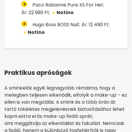
Paco Rabanne Pure XS For Her;
3
Ár: 22 990 Ft.
Notino
Hugo Boss BOSS Nuit; Ár: 12 490 Ft.
4
Notino
Praktikus apróságok
A sminkelők egyik legnagyobb rémálma, hogy a
melegben teljesen elkenődik, elfolyik a make-up – ez
ellen is van megoldás. A smink és a több órán át
tartó tökéletes megjelenésnek biztosításához lehet
kapni extra erős make-up fixáló sprét,
ami meggátolja az elkenődést és fakulást. Nemcsak
a fixáló, hanem a különböző fogfehérítők is nagy