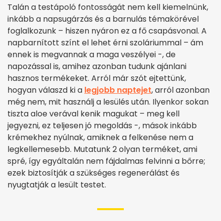
Talán a testápoló fontosságát nem kell kiemelnünk,
inkább a napsugárzás és a barnulás témakörével
foglalkozunk – hiszen nyáron ez a fő csapásvonal. A
napbarnított színt el lehet érni szoláriummal – ám
ennek is megvannak a maga veszélyei -, de
napozással is, amihez azonban tudunk ajánlani
hasznos termékeket. Arról már szót ejtettünk,
hogyan válaszd ki a
legjobb naptejet
, arról azonban
még nem, mit használj a lesülés után. Ilyenkor sokan
tiszta aloe verával kenik magukat – meg kell
jegyezni, ez teljesen jó megoldás -, mások inkább
krémekhez nyúlnak, amiknek a felkenése nem a
legkellemesebb. Mutatunk 2 olyan terméket, ami
spré, így egyáltalán nem fájdalmas felvinni a bőrre;
ezek biztosítják a szükséges regenerálást és
nyugtatják a lesült testet.