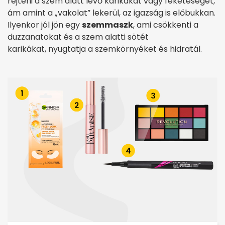
rejteni a szem alatt lévő karikákat vagy feketeséget,
ám amint a „vakolat” lekerül, az igazság is előbukkan.
Ilyenkor jól jön egy
szemmaszk
, ami csökkenti a
duzzanatokat és a szem alatti sötét
karikákat, nyugtatja a szemkörnyéket és hidratál.