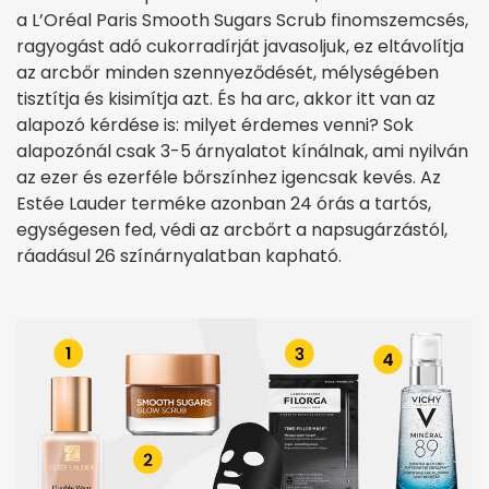
a L’Oréal Paris Smooth Sugars Scrub finomszemcsés,
ragyogást adó cukorradírját javasoljuk, ez eltávolítja
az arcbőr minden szennyeződését, mélységében
tisztítja és kisimítja azt. És ha arc, akkor itt van az
alapozó kérdése is: milyet érdemes venni? Sok
alapozónál csak 3-5 árnyalatot kínálnak, ami nyilván
az ezer és ezerféle bőrszínhez igencsak kevés. Az
Estée Lauder terméke azonban 24 órás a tartós,
egységesen fed, védi az arcbőrt a napsugárzástól,
ráadásul 26 színárnyalatban kapható.