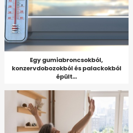
Egy gumiabroncsokból,
konzervdobozokból és palackokból
épült...