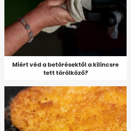
Miért véd a betörésektől a kilincsre
tett törölköző?