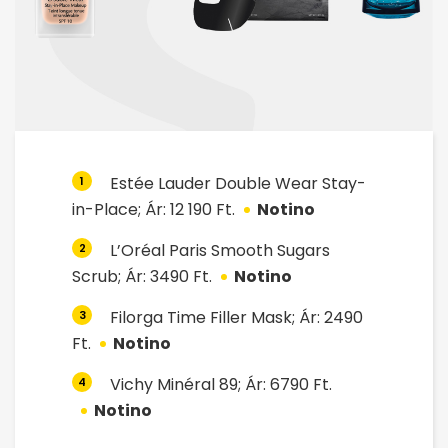
Estée Lauder Double Wear Stay-
1
in-Place; Ár: 12 190 Ft.
Notino
L’Oréal Paris Smooth Sugars
2
Scrub; Ár: 3490 Ft.
Notino
Filorga Time Filler Mask; Ár: 2490
3
Ft.
Notino
Vichy Minéral 89; Ár: 6790 Ft.
4
Notino