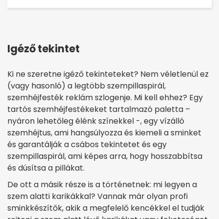
Igéző tekintet
Ki ne szeretne igéző tekinteteket? Nem véletlenül ez
(vagy hasonló) a legtöbb szempillaspirál,
szemhéjfesték reklám szlogenje. Mi kell ehhez? Egy
tartós szemhéjfestékeket tartalmazó paletta –
nyáron lehetőleg élénk színekkel -, egy vízálló
szemhéjtus, ami hangsúlyozza és kiemeli a sminket
és garantálják a csábos tekintetet és egy
szempillaspirál, ami képes arra, hogy
hosszabbítsa
és dúsítsa a pillákat.
De ott a másik része is a történetnek: mi legyen a
szem alatti karikákkal? Vannak már olyan profi
sminkkészítők, akik a megfelelő kencékkel el tudják