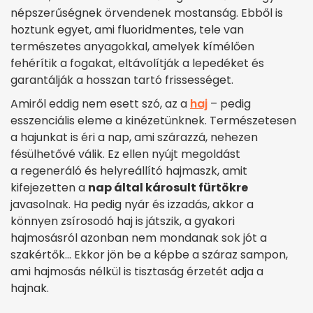
népszerűségnek örvendenek mostanság. Ebből is
hoztunk egyet, ami fluoridmentes, tele van
természetes anyagokkal, amelyek kímélően
fehérítik a fogakat, eltávolítják a lepedéket és
garantálják a hosszan tartó frissességet.
Amiről eddig nem esett szó, az a
haj
– pedig
esszenciális eleme a kinézetünknek. Természetesen
a hajunkat is éri a nap, ami szárazzá, nehezen
fésülhetővé válik. Ez ellen nyújt megoldást
a
regeneráló és helyreállító hajmaszk, amit
kifejezetten a
nap által károsult fürtökre
javasolnak. Ha pedig nyár és izzadás, akkor a
könnyen zsírosodó haj is játszik, a gyakori
hajmosásról azonban nem mondanak sok jót a
szakértők… Ekkor jön be a képbe a száraz sampon,
ami hajmosás nélkül is tisztaság érzetét adja a
hajnak.