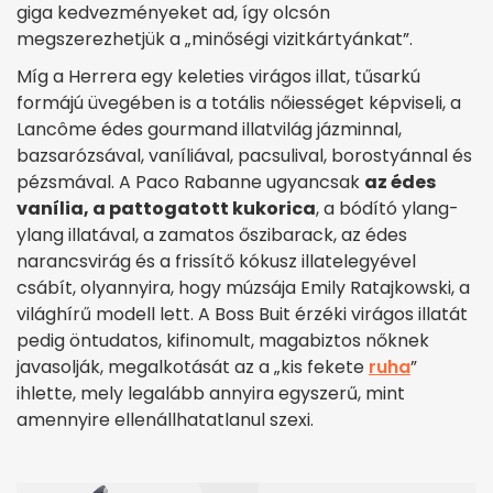
giga kedvezményeket ad, így olcsón
megszerezhetjük a „minőségi vizitkártyánkat”.
Míg a Herrera egy keleties virágos illat, tűsarkú
formájú üvegében is a totális nőiességet képviseli, a
Lancôme édes gourmand illatvilág jázminnal,
bazsarózsával, vaníliával, pacsulival, borostyánnal és
pézsmával. A Paco Rabanne ugyancsak
az édes
vanília, a pattogatott kukorica
, a bódító ylang-
ylang illatával, a zamatos őszibarack, az édes
narancsvirág és a frissítő kókusz illatelegyével
csábít, olyannyira, hogy múzsája Emily Ratajkowski, a
világhírű modell lett. A Boss Buit érzéki virágos illatát
pedig öntudatos, kifinomult, magabiztos nőknek
javasolják, megalkotását az a „kis fekete
ruha
”
ihlette, mely legalább annyira egyszerű, mint
amennyire ellenállhatatlanul szexi.