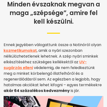
Minden évszaknak megvan a
maga „szépsége”, amire fel
kell készülni.
Ennek jegyében válogattunk össze a Notinóról olyan
kozmetikumokat
, amik a nyári szezonban
nélkülözhetetlenek lehetnek. A szép nyári sminkek
elkészítéséhez szükséges kellékektől az
UV-
sugárzás elleni
védelemig, de nem feledkeztünk
meg a minket körbelengő illatfelhőről és a
regenerálódásról sem. Az egészben a legjobb, hogy
hatalmas akciókat lehet kifogni – egyes termékekre
akár 64 százalékos kedvezmény
is jár.