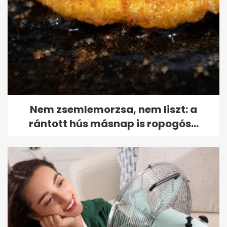
Nem zsemlemorzsa, nem liszt: a
rántott hús másnap is ropogós...