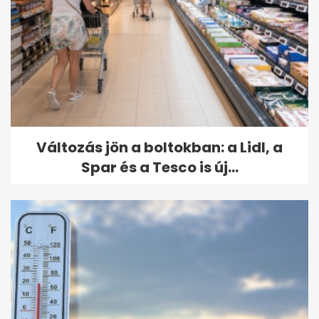
Változás jön a boltokban: a Lidl, a
Spar és a Tesco is új...