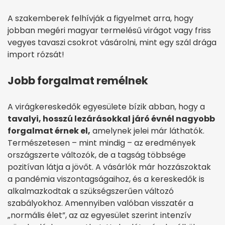
A szakemberek felhívják a figyelmet arra, hogy
jobban megéri magyar termelésű virágot vagy friss
vegyes tavaszi csokrot vásárolni, mint egy szál drága
import rózsát!
Jobb forgalmat remélnek
A virágkereskedők egyesülete bízik abban, hogy a
tavalyi, hosszú lezárásokkal járó évnél nagyobb
forgalmat érnek el,
amelynek jelei már láthatók.
Természetesen – mint mindig – az eredmények
országszerte változók, de a tagság többsége
pozitívan látja a jövőt. A vásárlók már hozzászoktak
a pandémia viszontagságaihoz, és a kereskedők is
alkalmazkodtak a szükségszerűen változó
szabályokhoz. Amennyiben valóban visszatér a
„normális élet”, az az egyesület szerint intenzív