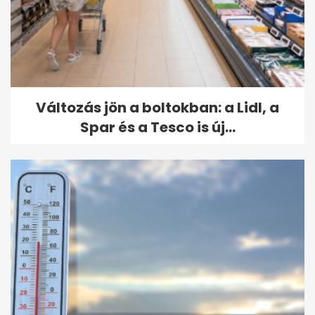
Változás jön a boltokban: a Lidl, a
Spar és a Tesco is új...