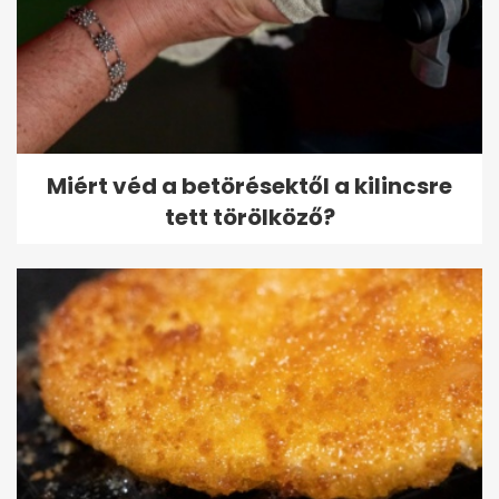
Miért véd a betörésektől a kilincsre
tett törölköző?