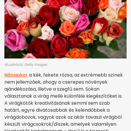
Illusztráció: Getty Images
Nőnapkor
a kék, fekete rózsa, az extrémebb színek
nem jellemzőek, ahogy a cserepes növények
ajándékozása, illetve a szegfű sem. Sokan
választanak a virág mellé különféle kiegészítőket is.
A virágkötők kreativitásának semmi sem szab
határt, egyre divatosabbak és kelendőbbek a
virágdobozok, vagyok azok az akár tavaszi virágból
készült virágcsokrok/díszek, amelyek valamilyen