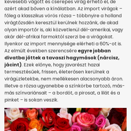
kevesebb vágott és cserepes virág érhető el, de
azért akad bőven a kínálatban. Az import virágok –
főleg a klasszikus vörös rózsa – többnyire a holland
virágtőzsdén keresztül kerülnek hozzánk, de akad
olyan importőr is, aki közvetlenül dél-amerikai, vagy
akár dél-afrikai farmoktól szerzi be a virágokat.
Ilyenkor az import mennyisége elérheti a 60%-ot is.
Az elmúlt években szerencsére
egyre jobban
divatba jöttek a tavaszi hagymások (nárcisz,
jácint)
. Ezek előnye, hogy javarészt hazai
termesztésűek, frissen, életerősen kerülnek a
virágüzletekbe, nem mellékesen alacsonyabb áron.
Illetve a rózsa ugyanebbe a színkörbe tartozó, más-
más színvariánsait – a bordót, a pirosat, a lilát és a
pinket – is sokan veszik.