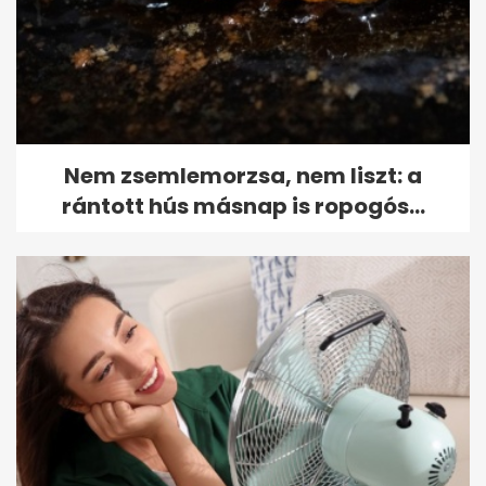
Nem zsemlemorzsa, nem liszt: a
rántott hús másnap is ropogós...