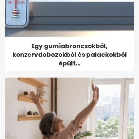
Egy gumiabroncsokból,
konzervdobozokból és palackokból
épült...