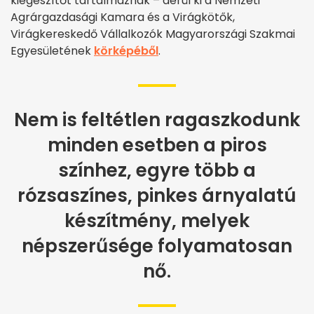
kiegészítőt tartalmaznak – derül ki a Nemzeti
Agrárgazdasági Kamara és a Virágkötők,
Virágkereskedő Vállalkozók Magyarországi Szakmai
Egyesületének
körképéből
.
Nem is feltétlen ragaszkodunk
minden esetben a piros
színhez, egyre több a
rózsaszínes, pinkes árnyalatú
készítmény, melyek
népszerűsége folyamatosan
nő.