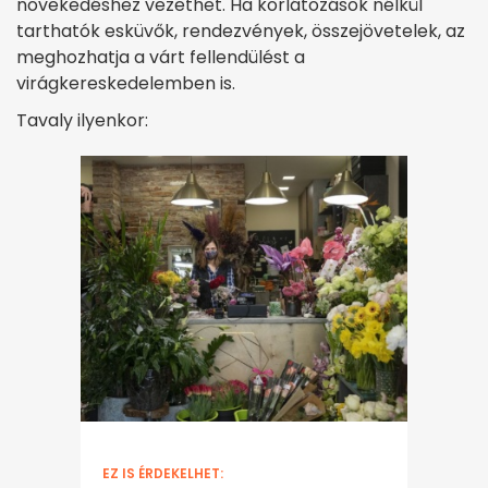
növekedéshez vezethet. Ha korlátozások nélkül
tarthatók esküvők, rendezvények, összejövetelek, az
meghozhatja a várt fellendülést a
virágkereskedelemben is.
Tavaly ilyenkor:
EZ IS ÉRDEKELHET: