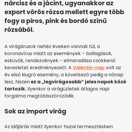
nárcisz és a jácint, ugyanakkor az
export vörös rózsa mellett egyre több
fogy a piros, pink és bordó színű
rózsából.
A virágárusok nehéz éveken vannak túl, a
koronavírus miatt az események – ballagások,
esküvők, rendezvények – elmaradása csökkenő
keresletet eredményezett. A
Valentin-nap
volt az
év első kiugró esemény, a következő pedig a nőnap
lesz, hiszen
ez a „legvirágosabb” jeles napok közé
tartozik.
Ilyenkor a virágüzletek átlagos napi
forgalma megtöbbszöröződik.
Sok az import virág
Az időjárás miatt ilyenkor hazai termesztésben