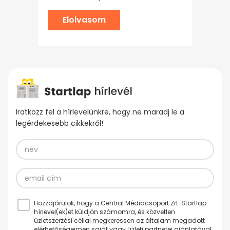
Elolvasom
Iratkozz fel a hírlevelünkre, hogy ne maradj le a
legérdekesebb cikkekről!
Hozzájárulok, hogy a Central Médiacsoport Zrt. Startlap
hírlevel(ek)et küldjön számomra, és közvetlen
üzletszerzési céllal megkeressen az általam megadott
elérhetőségeimen saját vagy üzleti partnerei ajánlatával.