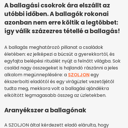
A ballagási csokrok ára elszállt az
utóbbi időben. A ballagók rokonai
azonban nem erre költik a legtöbbet:
így válik százezres tétellé a ballagás!
A ballagás meghatározó pillanat a családok
életében: ez jelképezi a búcsút a gyerekkortól, és
egyfajta belépési rituálét nyújt a felnőtt világba. Sok
család nagy összegeket is hajlandó rászánni a jeles
alkalom megünneplésére: a
SZOLJON
egy
ékszerbolti eladótól és egy virágüzlet vezetőjétől
tudta meg, mekkora volt a ballagási ajándékra
elköltött legmagasabb összeg az üzletekben.
Aranyékszer a ballagónak
A SZOLJON által kérdezett eladó elárulta, hogy