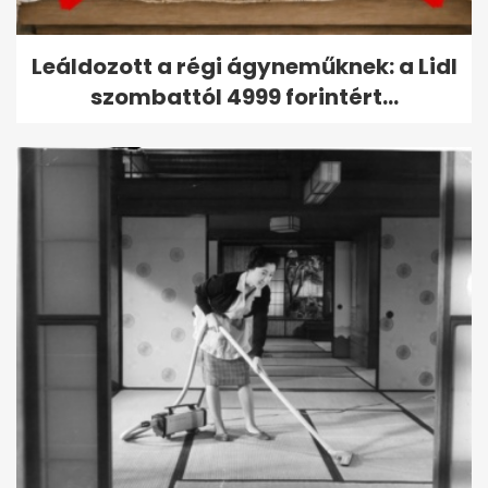
Leáldozott a régi ágyneműknek: a Lidl
szombattól 4999 forintért...