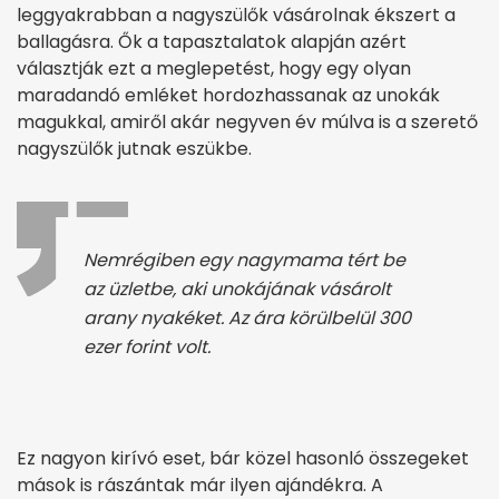
leggyakrabban a nagyszülők vásárolnak ékszert a
ballagásra. Ők a tapasztalatok alapján azért
választják ezt a meglepetést, hogy egy olyan
maradandó emléket hordozhassanak az unokák
magukkal, amiről akár negyven év múlva is a szerető
nagyszülők jutnak eszükbe.
Nemrégiben egy nagymama tért be
az üzletbe, aki unokájának vásárolt
arany nyakéket. Az ára körülbelül 300
ezer forint volt.
Ez nagyon kirívó eset, bár közel hasonló összegeket
mások is rászántak már ilyen ajándékra. A