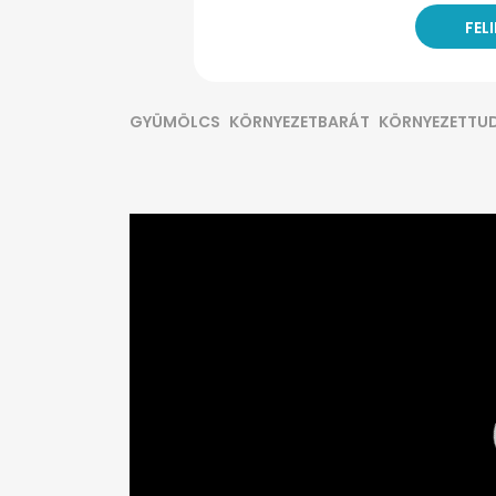
GYÜMÖLCS
KÖRNYEZETBARÁT
KÖRNYEZETTU