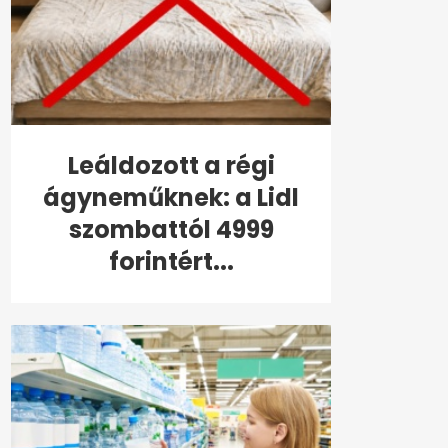
Leáldozott a régi
ágyneműknek: a Lidl
szombattól 4999
forintért...