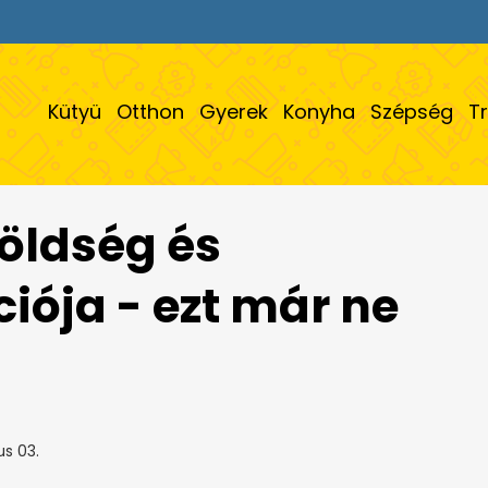
Kütyü
Otthon
Gyerek
Konyha
Szépség
T
zöldség és
iója - ezt már ne
s 03.