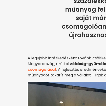
százalékka
műanyag fel
saját má
csomagolóan
újrahasznos
A legújabb intézkedésként tovább csökke
Magyarország, ezúttal
zöldség-gyümölc
csomagolását
. A fejlesztés eredmények
műanyagot takarít meg a vállalat – írják 