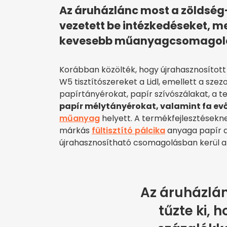
Az áruházlánc most a zöldség
vezetett be intézkedéseket, m
kevesebb műanyagcsomagolás
Korábban közölték, hogy újrahasznosított
W5 tisztítószereket a Lidl, emellett a sze
papírtányérokat, papír szívószálakat, a
papír mélytányérokat, valamint fa ev
műanyag
helyett. A termékfejlesztésekn
márkás
fültisztító pálcika
anyaga papír a
újrahasznosítható csomagolásban kerül a
Az áruházlán
tűzte ki, 