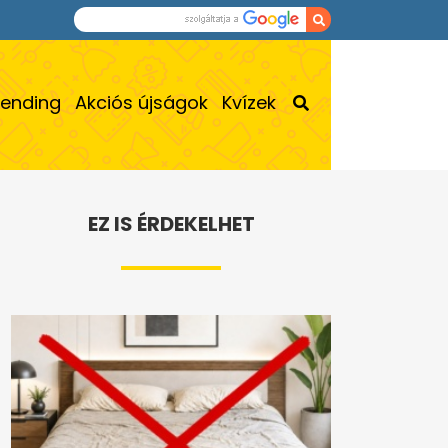
rending
Akciós újságok
Kvízek
EZ IS ÉRDEKELHET