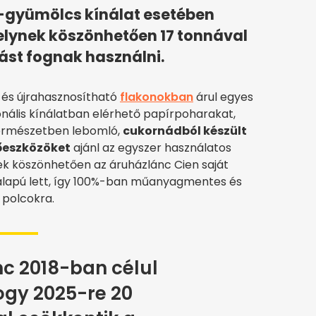
-gyümölcs kínálat esetében
elynek köszönhetően 17 tonnával
t fognak használni.
 és újrahasznosítható
flakonokban
árul egyes
zonális kínálatban elérhető papírpoharakat,
 természetben lebomló,
cukornádból készült
őeszközöket
ajánl az egyszer használatos
ek köszönhetően az áruházlánc Cien saját
lapú lett, így 100%-ban műanyagmentes és
 polcokra.
c 2018-ban célul
hogy 2025-re 20