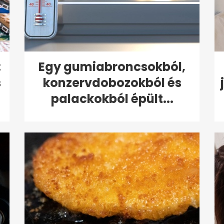
:
Egy gumiabroncsokból,
s
konzervdobozokból és
palackokból épült...