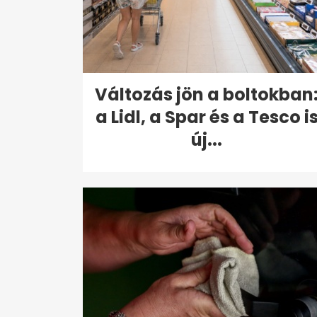
Változás jön a boltokban
a Lidl, a Spar és a Tesco i
új...