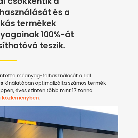
l csökkentik a
használását és a
rkás termékek
yagainak 100%-át
íthatóvá teszik.
ntette műanyag-felhasználását a Lidl
s
kínálatában optimalizálta számos termék
éppen, éves szinten több mint 17 tonna
a
közleményben
.