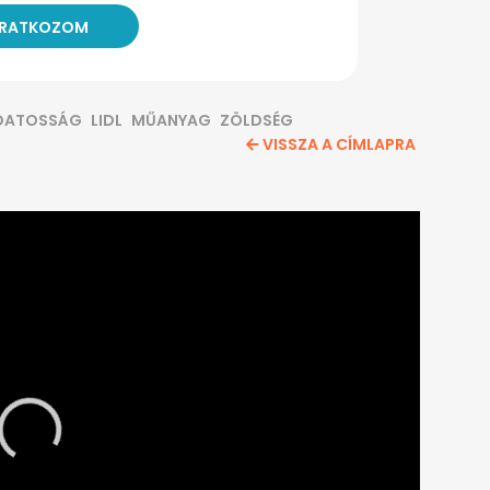
DATOSSÁG
LIDL
MŰANYAG
ZÖLDSÉG
VISSZA A CÍMLAPRA