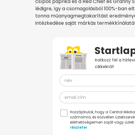
csípős paprika és a Red Chief és Granny S
lédigre, így a csomagolásból 100%-ban eltá
tonna műanyagmegtakarítást eredményező
intézkedése saját márkás termékkínálatát
Iratkozz fel a hírl
cikkekről!
Hozzájárulok, hogy a Central Médiacs
számomra, és közvetlen üzletszerz
elérhetőségeimen saját vagy üzleti 
részletei