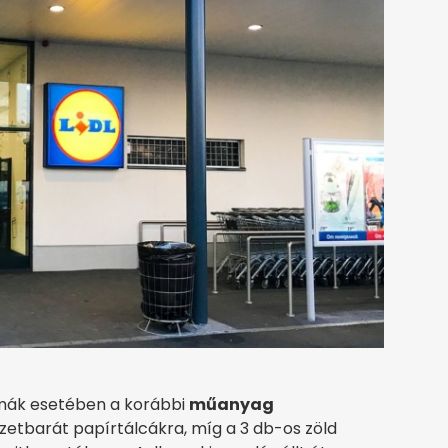
almák esetében a korábbi
műanyag
zetbarát papírtálcákra, míg a 3 db-os zöld