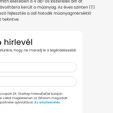
mith esetében a 4 db-os kiszerelés állt át
volításra került a műanyag. Az éves szinten 17,1
 fejlesztés a Lidl hatodik műanyagmérséklő
 tekintve.
evelünkre, hogy ne maradj le a legérdekesebb
oport Zrt. Startlap hírlevel(ek)et küldjön
ési céllal megkeressen az általam megadott
partnerei ajánlatával.
Az adatkezelés