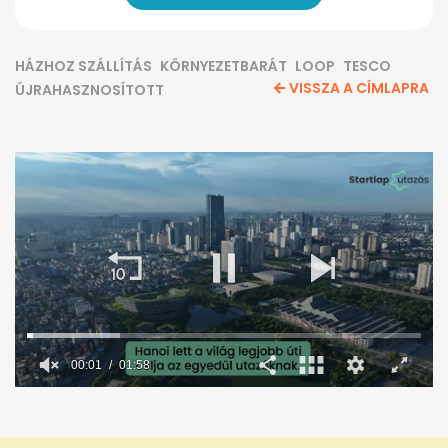
HÁZHOZ SZÁLLÍTÁS
KÖRNYEZETBARÁT
LOOP
TESCO
VISSZA A CÍMLAPRA
ÚJRAHASZNOSÍTOTT
00:02
01:58
0
seconds
of
1