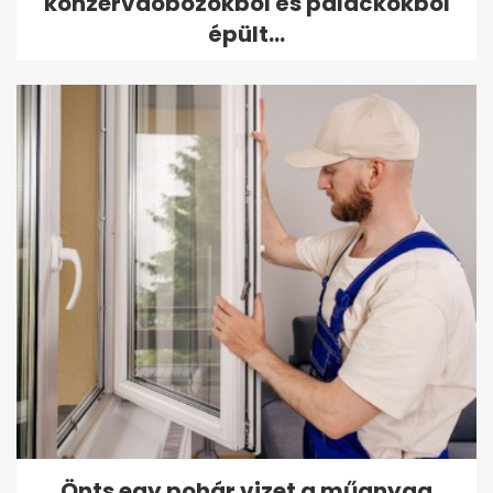
konzervdobozokból és palackokból
épült...
Önts egy pohár vizet a műanyag