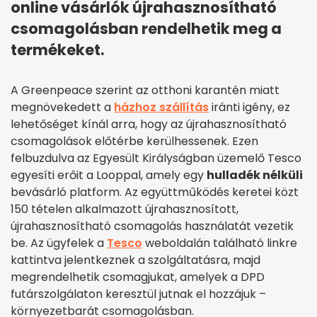
online vásárlók újrahasznosítható
csomagolásban rendelhetik meg a
termékeket.
A Greenpeace szerint az otthoni karantén miatt
megnövekedett a
házhoz szállítás
iránti igény, ez
lehetőséget kínál arra, hogy az újrahasznosítható
csomagolások előtérbe kerülhessenek. Ezen
felbuzdulva az Egyesült Királyságban üzemelő Tesco
egyesíti erőit a Looppal, amely egy
hulladék nélküli
bevásárló platform. Az együttműködés keretei közt
150 tételen alkalmazott újrahasznosított,
újrahasznosítható csomagolás használatát vezetik
be. Az ügyfelek a
Tesco
weboldalán található linkre
kattintva jelentkeznek a szolgáltatásra, majd
megrendelhetik csomagjukat, amelyek a DPD
futárszolgálaton keresztül jutnak el hozzájuk –
környezetbarát csomagolásban.