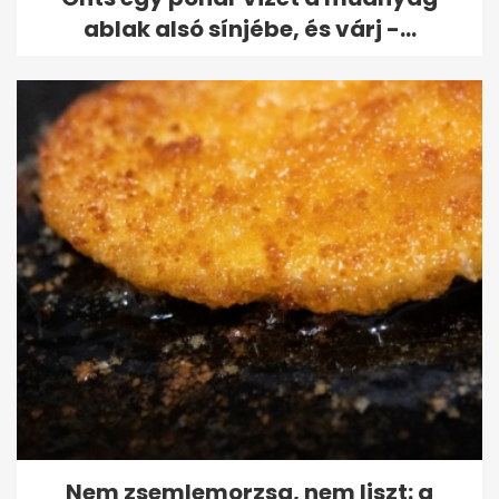
ablak alsó sínjébe, és várj -...
Nem zsemlemorzsa, nem liszt: a