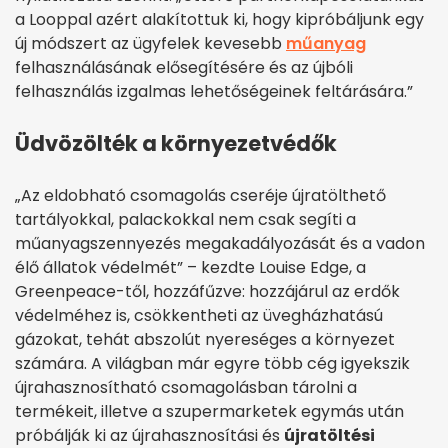
a Looppal azért alakítottuk ki, hogy kipróbáljunk egy
új módszert az ügyfelek kevesebb
műanyag
felhasználásának elősegítésére és az újbóli
felhasználás izgalmas lehetőségeinek feltárására.”
Üdvözölték a környezetvédők
„Az eldobható csomagolás cseréje újratölthető
tartályokkal, palackokkal nem csak segíti a
műanyagszennyezés megakadályozását és a vadon
élő állatok védelmét” – kezdte Louise Edge, a
Greenpeace-től, hozzáfűzve: hozzájárul az erdők
védelméhez is, csökkentheti az üvegházhatású
gázokat, tehát abszolút nyereséges a környezet
számára. A világban már egyre több cég igyekszik
újrahasznosítható csomagolásban tárolni a
termékeit, illetve a szupermarketek egymás után
próbálják ki az újrahasznosítási és
újratöltési