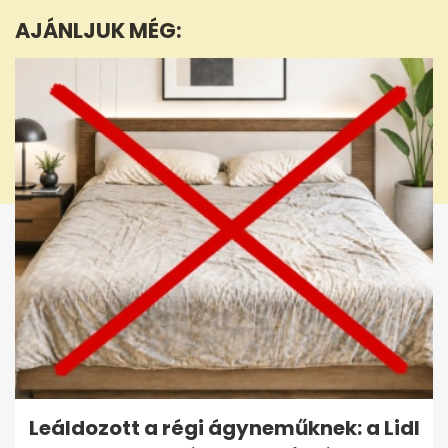
minute,
AJÁNLJUK MÉG:
58
seconds
Leáldozott a régi ágyneműknek: a Lidl