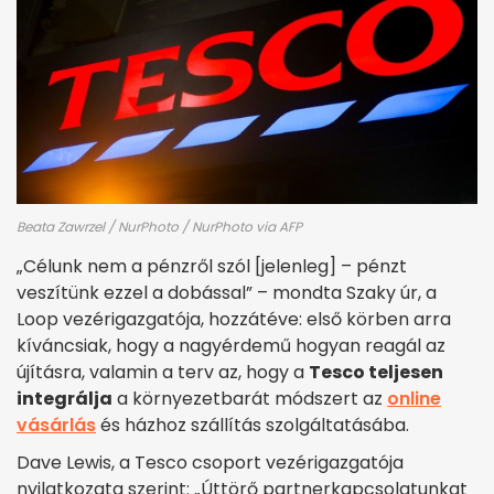
Beata Zawrzel / NurPhoto / NurPhoto via AFP
„Célunk nem a pénzről szól [jelenleg] – pénzt
veszítünk ezzel a dobással” – mondta Szaky úr, a
Loop vezérigazgatója, hozzátéve: első körben arra
kíváncsiak, hogy a nagyérdemű hogyan reagál az
újításra, valamin a terv az, hogy a
Tesco teljesen
integrálja
a környezetbarát módszert az
online
vásárlás
és házhoz szállítás szolgáltatásába.
Dave Lewis, a Tesco csoport vezérigazgatója
nyilatkozata szerint: „Úttörő partnerkapcsolatunkat