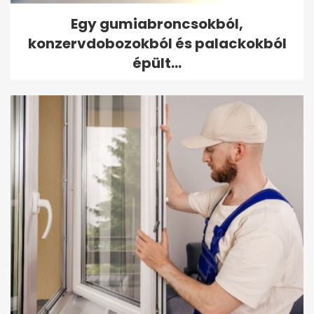
Egy gumiabroncsokból,
konzervdobozokból és palackokból
épült...