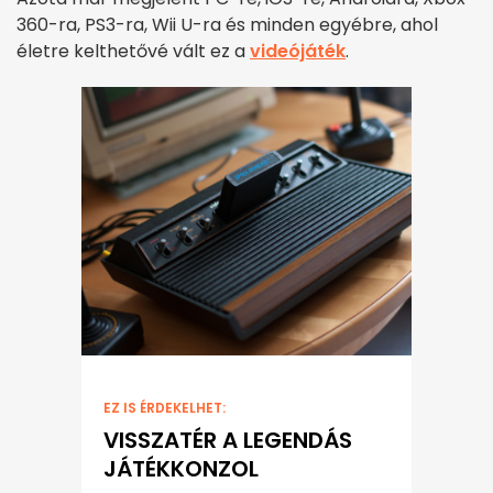
360-ra, PS3-ra, Wii U-ra és minden egyébre, ahol
életre kelthetővé vált ez a
videójáték
.
EZ IS ÉRDEKELHET:
VISSZATÉR A LEGENDÁS
JÁTÉKKONZOL