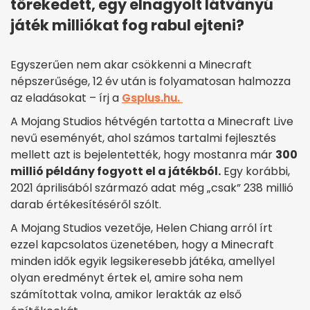
törekedett, egy elnagyolt látványú
játék milliókat fog rabul ejteni?
Egyszerűen nem akar csökkenni a Minecraft
népszerűsége, 12 év után is folyamatosan halmozza
az eladásokat – írj a
Gsplus.hu.
A Mojang Studios hétvégén tartotta a Minecraft Live
nevű eseményét, ahol számos tartalmi fejlesztés
mellett azt is bejelentették, hogy mostanra már
300
millió példány fogyott el a játékból.
Egy korábbi,
2021 áprilisából származó adat még „csak” 238 millió
darab értékesítéséről szólt.
A Mojang Studios vezetője, Helen Chiang arról írt
ezzel kapcsolatos üzenetében, hogy a Minecraft
minden idők egyik legsikeresebb játéka, amellyel
olyan eredményt értek el, amire soha nem
számítottak volna, amikor lerakták az első