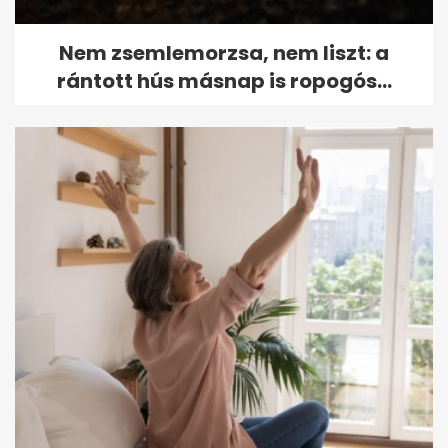
Nem zsemlemorzsa, nem liszt: a
rántott hús másnap is ropogós...