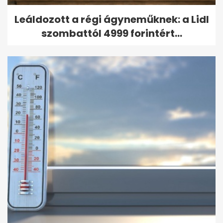
Leáldozott a régi ágyneműknek: a Lidl
szombattól 4999 forintért...