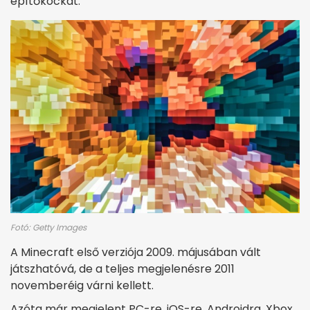
építőkockát.
Fotó: Getty Images
A Minecraft első verziója 2009. májusában vált
játszhatóvá, de a teljes megjelenésre 2011
novemberéig várni kellett.
Azóta már megjelent PC-re, iOS-re, Androidra, Xbox