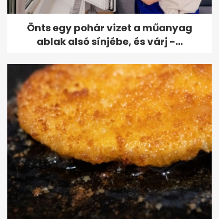
Önts egy pohár vizet a műanyag
ablak alsó sínjébe, és várj -...