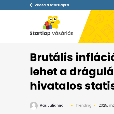
Vissza a Startlapra
Brutális inflác
lehet a drágulá
hivatalos stati
Vas Julianna
Trending
2025. már