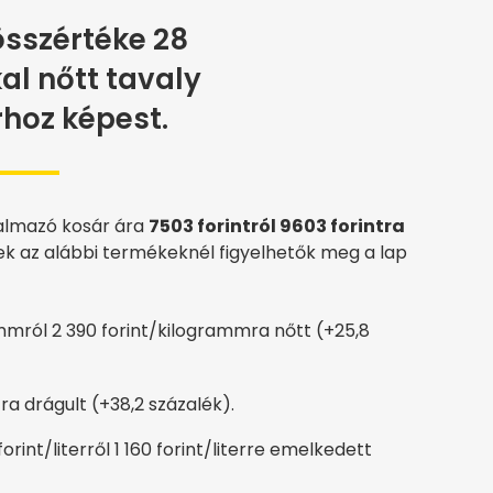
összértéke 28
al nőtt tavaly
hoz képest.
talmazó kosár ára
7503 forintról 9603 forintra
 az alábbi termékeknél figyelhetők meg a lap
rammról 2 390 forint/kilogrammra nőtt (+25,8
intra drágult (+38,2 százalék).
 forint/literről 1 160 forint/literre emelkedett