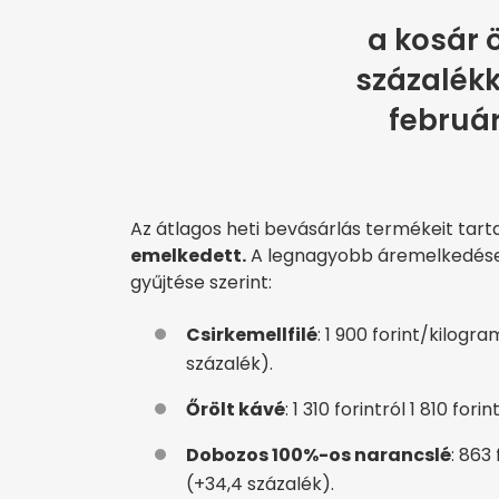
a kosár 
százalékk
február
Az átlagos heti bevásárlás termékeit tar
emelkedett.
A legnagyobb áremelkedések
gyűjtése szerint:
Csirkemellfilé
: 1 900 forint/kilog
százalék).
Őrölt kávé
: 1 310 forintról 1 810 for
Dobozos 100%-os narancslé
: 863
(+34,4 százalék).