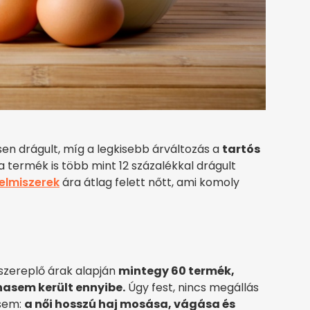
ősen drágult, míg a legkisebb árváltozás a
tartós
 termék is több mint 12 százalékkal drágult
lelmiszerek
ára átlag felett nőtt, ami komoly
zereplő árak alapján
mintegy 60 termék,
hasem került ennyibe.
Úgy fest, nincs megállás
 sem:
a női hosszú haj mosása, vágása és