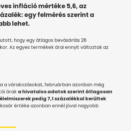
ves infláció mértéke 5,6, az
zázalék: egy felmérés szerint a
bb lehet.
utott, hogy egy átlagos bevásárlás 28
or. Az egyes termékek árai ennyit változtak az
adta a várakozásokat, februárban azonban még
tói árak
a hivatalos adatok szerint átlagosan
 élelmiszerek pedig 7,1 százalékkal kerültek
 kosár értéke azonban ennél jóval nagyobb