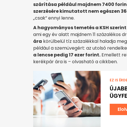
szárítása például majdnem 7400 forin
szerzésére kimutatott nem egészen 365
„csak” ennyi lenne.
A hagyományos temetés a KSH szerint a
ami egy év alatt majdnem 11 százalékos dr
ára
körülbelül tíz százalékkal haladja meg
például a szemüvegért: az utolsó rendelke
a lencse pedig 17 ezer forint.
Emellett re
kerékpár ára is – olvasható a cikkben.
EZ IS ÉRD
ÚJABB
ÜGYFE
Elo