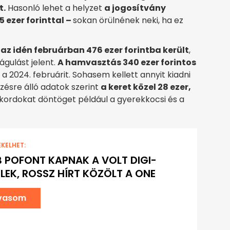
t.
Hasonló lehet a helyzet
a jogosítvány
 ezer forinttal –
sokan örülnének neki, ha ez
z idén februárban 476 ezer forintba került
,
águlást jelent.
A hamvasztás 340 ezer forintos
 a 2024. februárit. Sohasem kellett annyit kiadni
zésre álló adatok szerint
a keret közel 28 ezer,
kordokat döntöget például a gyerekkocsi és a
EKELHET:
 POFONT KAPNAK A VOLT DIGI-
LEK, ROSSZ HÍRT KÖZÖLT A ONE
lvasom