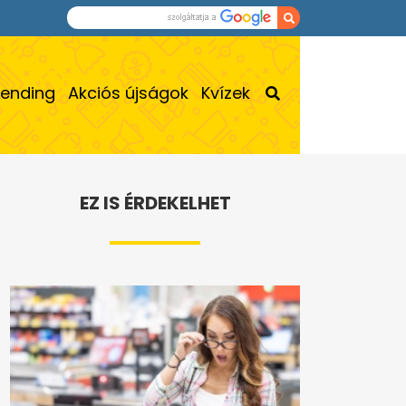
rending
Akciós újságok
Kvízek
EZ IS ÉRDEKELHET