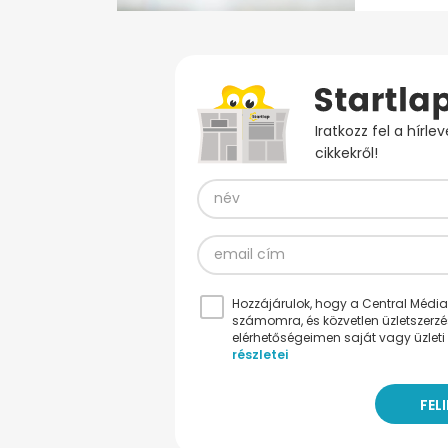
Iratkozz fel a hírl
cikkekről!
Hozzájárulok, hogy a Central Médiacs
számomra, és közvetlen üzletszerz
elérhetőségeimen saját vagy üzleti 
részletei