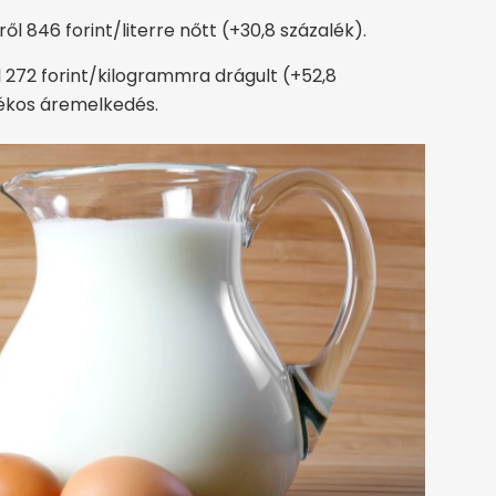
rről 846 forint/literre nőtt (+30,8 százalék).
l 272 forint/kilogrammra drágult (+52,8
lékos áremelkedés.