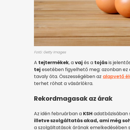
Fotó: Getty Images
A
tejtermékek
, a
vaj
és a
tojás
is jelent
tej
esetében figyelhető meg: azonban ez a
tavaly óta. Összességében az
alapvető é
terhet róhat a vásárlókra.
Rekordmagasak az árak
Az idén februárban a
KSH
adatbázisában s
illetve szolgáltatás akad, ami még so
a szolgáltatások árának emelkedésében