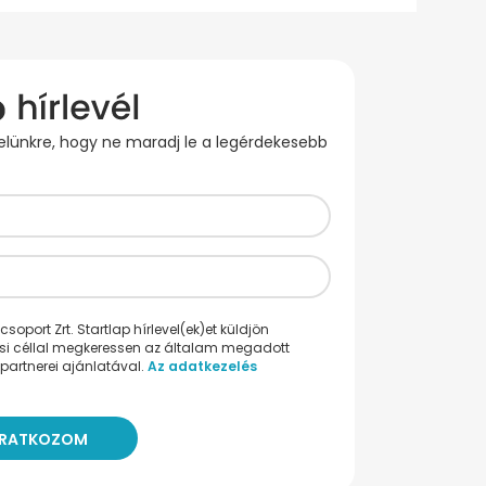
evelünkre, hogy ne maradj le a legérdekesebb
oport Zrt. Startlap hírlevel(ek)et küldjön
ési céllal megkeressen az általam megadott
partnerei ajánlatával.
Az adatkezelés