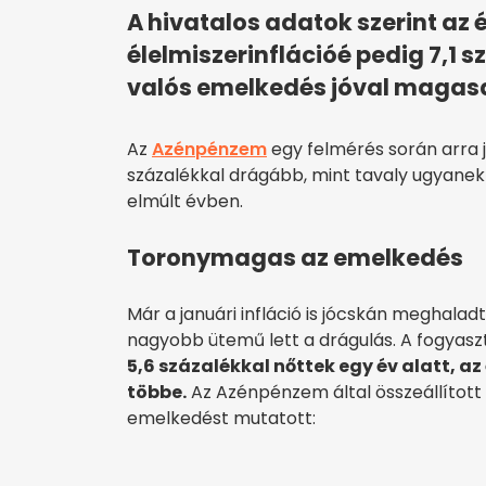
A hivatalos adatok szerint az é
élelmiszerinflációé pedig 7,1 s
valós emelkedés jóval magasa
Az
Azénpénzem
egy felmérés során arra j
százalékkal drágább, mint tavaly ugyanekk
elmúlt évben.
Toronymagas az emelkedés
Már a januári infláció is jócskán meghal
nagyobb ütemű lett a drágulás. A fogyasz
5,6 százalékkal nőttek egy év alatt, az
többe.
Az Azénpénzem által összeállított
emelkedést mutatott: