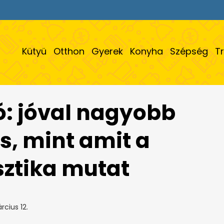
Kütyü
Otthon
Gyerek
Konyha
Szépség
T
ió: jóval nagyobb
s, mint amit a
sztika mutat
cius 12.