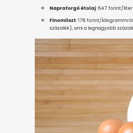
Napraforgó étolaj
: 647 forint/lite
Finomliszt
: 178 forint/kilogrammró
százalék), ami a legnagyobb száza