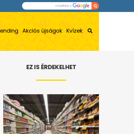
rending
Akciós újságok
Kvízek
EZ IS ÉRDEKELHET