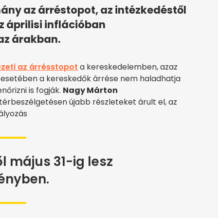
mány az árréstopot, az intézkedéstől
 áprilisi inflációban
az árakban.
zeti az árrésstopot
a kereskedelemben, azaz
r esetében a kereskedők árrése nem haladhatja
őrizni is fogják.
Nagy Márton
érbeszélgetésen újabb részleteket árult el, az
ályozás
l május 31-ig lesz
ényben.