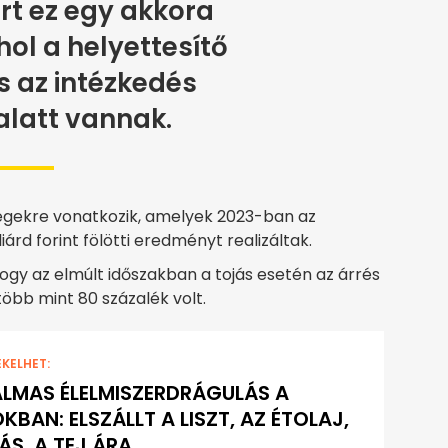
rt ez egy akkora
ol a helyettesítő
s az intézkedés
alatt vannak.
égekre vonatkozik, amelyek 2023-ban az
árd forint fölötti eredményt realizáltak.
hogy az elmúlt időszakban a tojás esetén az árrés
 több mint 80 százalék volt.
EKELHET:
LMAS ÉLELMISZERDRÁGULÁS A
KBAN: ELSZÁLLT A LISZT, AZ ÉTOLAJ,
ÁS, A TEJ ÁRA