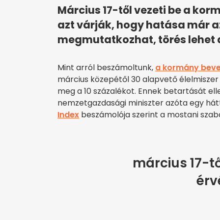
Március 17-től vezeti be a kor
azt várják, hogy hatása már az
megmutatkozhat, törés lehet 
Mint arról beszámoltunk,
a kormány beve
március közepétől 30 alapvető élelmisze
meg a 10 százalékot. Ennek betartását ellen
nemzetgazdasági miniszter azóta egy hátt
Index
beszámolója szerint a mostani szab
március 17-tő
érv