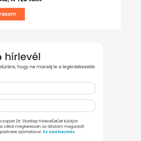
lvasom
evelünkre, hogy ne maradj le a legérdekesebb
oport Zrt. Startlap hírlevel(ek)et küldjön
ési céllal megkeressen az általam megadott
partnerei ajánlatával.
Az adatkezelés