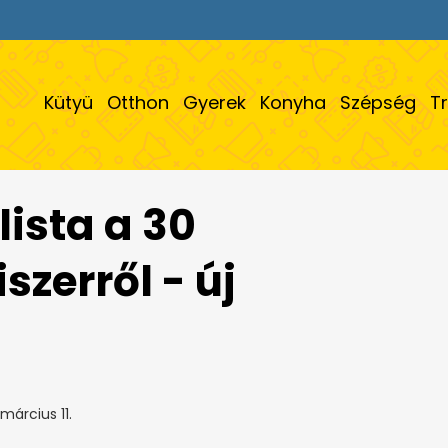
Kütyü
Otthon
Gyerek
Konyha
Szépség
T
 lista a 30
szerről - új
március 11.