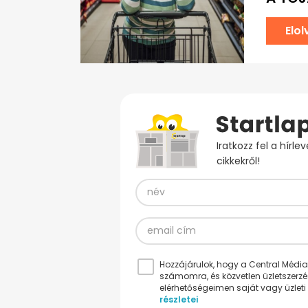
Elo
Iratkozz fel a hírl
cikkekről!
Hozzájárulok, hogy a Central Médiacs
számomra, és közvetlen üzletszerz
elérhetőségeimen saját vagy üzleti 
részletei