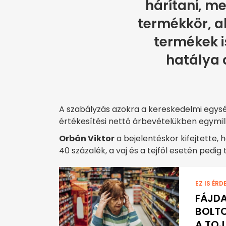
hárítani, me
termékkör, ah
termékek i
hatálya 
A szabályzás azokra a kereskedelmi egys
értékesítési nettó árbevételükben egymilli
Orbán Viktor
a bejelentéskor kifejtette, 
40 százalék, a vaj és a tejföl esetén pedig
EZ IS ÉRD
FÁJDA
BOLTO
A TOJ