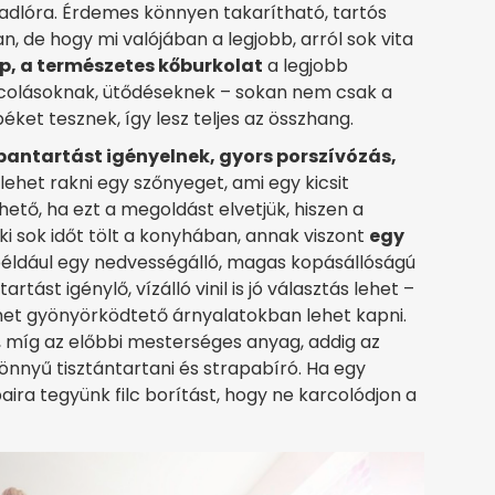
adlóra. Érdemes könnyen takarítható, tartós
 de hogy mi valójában a legjobb, arról sok vita
p, a természetes kőburkolat
a legjobb
karcolásoknak, ütődéseknek – sokan nem csak a
ket tesznek, így lesz teljes az összhang.
bantartást igényelnek, gyors porszívózás,
 lehet rakni egy szőnyeget, ami egy kicsit
hető, ha ezt a megoldást elvetjük, hiszen a
i sok időt tölt a konyhában, annak viszont
egy
például egy nedvességálló, magas kopásállóságú
ást igénylő, vízálló vinil is jó választás lehet –
met gyönyörködtető árnyalatokban lehet kapni.
, míg az előbbi mesterséges anyag, addig az
könnyű tisztántartani és strapabíró. Ha egy
baira tegyünk filc borítást, hogy ne karcolódjon a