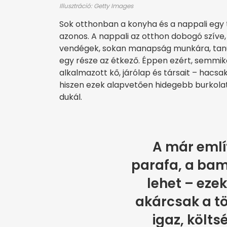
Illusztráció: Getty Images
Sok otthonban a konyha és a nappali egy 
azonos. A nappali az otthon dobogó szíve, 
vendégek, sokan manapság munkára, tanulá
egy része az étkező. Éppen ezért, semmik
alkalmazott kő, járólap és társait – hacsa
hiszen ezek alapvetően hidegebb burkola
dukál.
A már említ
parafa, a bam
lehet – ezek
akárcsak a t
igaz, költs