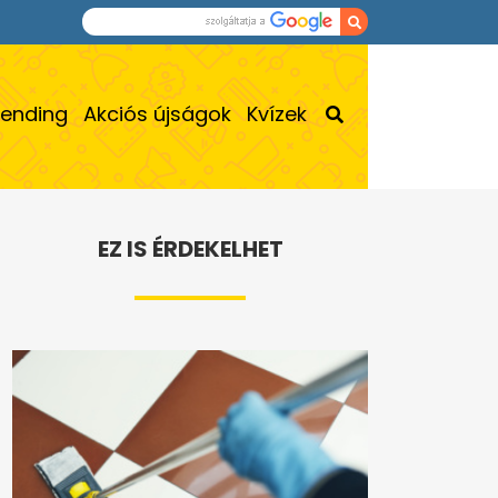
rending
Akciós újságok
Kvízek
EZ IS ÉRDEKELHET