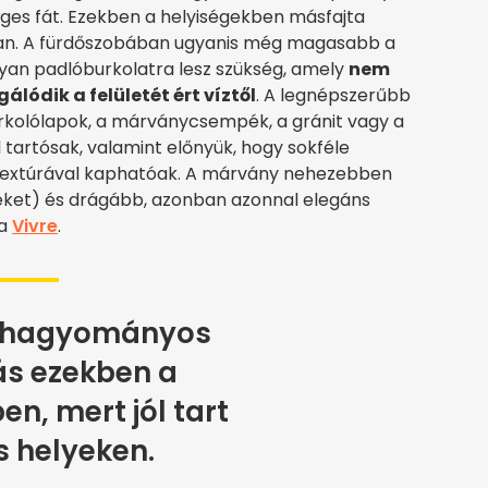
ges fát. Ezekben a helyiségekben másfajta
ban. A fürdőszobában ugyanis még magasabb a
lyan padlóburkolatra lesz szükség, amely
nem
lódik a felületét ért víztől
. A legnépszerűbb
rkolólapok, a márványcsempék, a gránit vagy a
tartósak, valamint előnyük, hogy sokféle
 textúrával kaphatóak. A márvány nehezebben
ereket) és drágább, azonban azonnal elegáns
 a
Vivre
.
 hagyományos
ás ezekben a
en, mert jól tart
 helyeken.