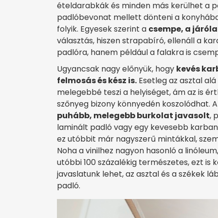
ételdarabkák és minden más kerülhet a p
padlóbevonat mellett dönteni a konyhában,
folyik. Egyesek szerint a
csempe, a járóla
választás, hiszen strapabíró, ellenáll a 
padlóra, hanem például a falakra is csempé
Ugyancsak nagy előnyük, hogy
kevés kar
felmosás és kész is.
Esetleg az asztal alá
melegebbé teszi a helyiséget, ám az is ért
szőnyeg bizony könnyedén koszolódhat. Ak
puhább, melegebb burkolat javasolt
, 
laminált padló vagy egy kevesebb karbantart
ez utóbbit már nagyszerű mintákkal, sze
Noha a vinilhez nagyon hasonló a linóleum
utóbbi 100 százalékig természetes, ezt is 
javaslatunk lehet, az asztal és a székek lá
padló.