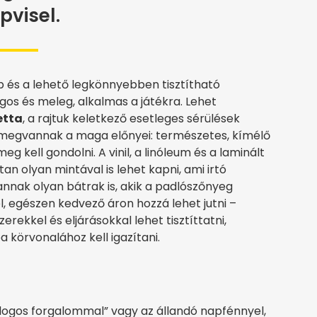
pvisel.
és a lehető legkönnyebben tisztítható
gos és meleg, alkalmas a játékra. Lehet
etta
, a rajtuk keletkező esetleges sérülések
s megvannak a maga előnyei: természetes, kímélő
meg kell gondolni. A vinil, a linóleum és a laminált
n olyan mintával is lehet kapni, ami irtó
nak olyan bátrak is, akik a padlószőnyeg
el, egészen kedvező áron hozzá lehet jutni –
zerekkel és eljárásokkal lehet tisztíttatni,
ba körvonalához kell igazítani.
ogos forgalommal” vagy az állandó napfénnyel,