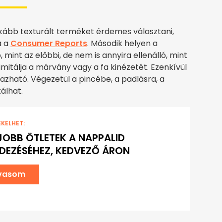
kább texturált terméket érdemes választani,
a a
Consumer Reports
. Második helyen a
, mint az előbbi, de nem is annyira ellenálló, mint
mitálja a márvány vagy a fa kinézetét. Ezenkívül
azható. Végezetül a pincébe, a padlásra, a
álhat.
EKELHET:
JOBB ÖTLETEK A NAPPALID
DEZÉSÉHEZ, KEDVEZŐ ÁRON
lvasom