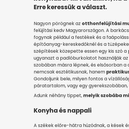
Erre keressük a választ.
Nagyon pörögnek az
otthonfelújítási 
felújítási kedv Magyarországon. A barkác
fogynak például a festékek és a faápoláss
építőanyag-kereskedőknél és a tüzépeken 
szépítések közepette essen egy kis szó a p
ugyanazt a padlóburkolatot használják 
szobában másra lépnek, és elsősorban a d
nemcsak esztétikusnak, hanem
praktikus
Gondoljunk bele, milyen fontos a vízállós
páratartalom, vagy egy gyerekszobában,
Adunk néhány tippet,
melyik szobába mi
Konyha és nappali
A székek előre-hátra húzódnak, a kések és