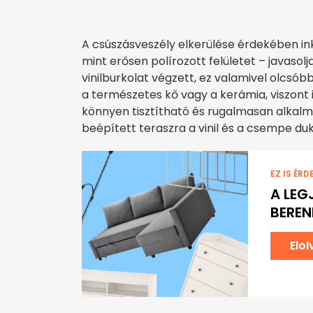
A csúszásveszély elkerülése érdekében in
mint erősen polírozott felületet – javasolj
vinilburkolat végzett, ez valamivel olcsóbb
a természetes kő vagy a kerámia, viszont i
könnyen tisztítható és rugalmasan alkalm
beépített teraszra a vinil és a csempe duk
EZ IS ÉRD
A LEG
BEREN
Elo