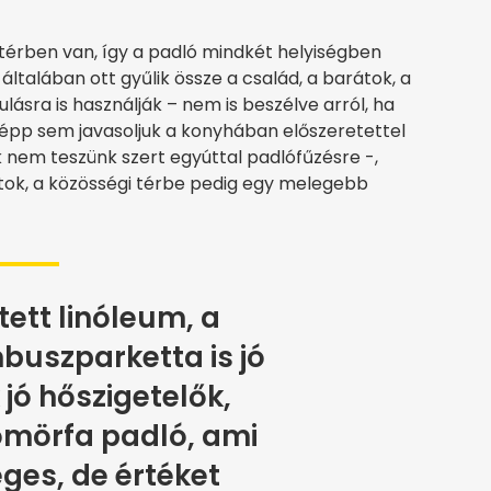
térben van, így a padló mindkét helyiségben
általában ott gyűlik össze a család, a barátok, a
sra is használják – nem is beszélve arról, ha
épp sem javasoljuk a konyhában előszeretettel
k nem teszünk szert egyúttal padlófűzésre -,
tok, a közösségi térbe pedig egy melegebb
ett linóleum, a
buszparketta is jó
 jó hőszigetelők,
ömörfa padló, ami
éges, de értéket