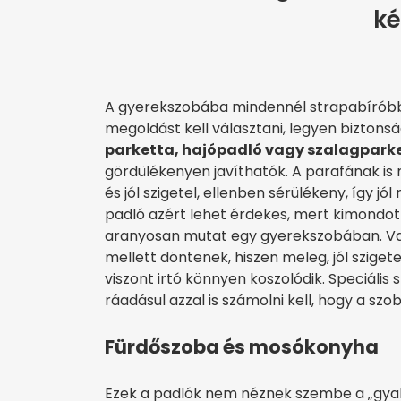
ké
A gyerekszobába mindennél strapabíróbb 
megoldást kell választani, legyen biztonsá
parketta, hajópadló vagy szalagpark
gördülékenyen javíthatók. A parafának i
és jól szigetel, ellenben sérülékeny, így jól 
padló azért lehet érdekes, mert kimondotta
aranyosan mutat egy gyerekszobában. Van
mellett döntenek, hiszen meleg, jól sziget
viszont irtó könnyen koszolódik. Speciális s
ráadásul azzal is számolni kell, hogy a szo
Fürdőszoba és mosókonyha
Ezek a padlók nem néznek szembe a „gyal