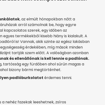
munkálatok
, az elmúlt hónapokban nőtt a
sáruházak arról számolnak be, hogy egyre
al kapcsolatos szerek, egy időben az
egyes termékekből kisebb hiány is kialakult. A
adlóról is! Vannak, akik szinte az egész lakásban
az egységesség érdekében, míg mások minden
izájnt tartják szem előtt. A valóságban azonban
nak és ellenállónak is kell lennie a padlónak.
ág, tartósság egy fürdőben ahol sűrűn magas a
 ahol bizony bármi megtörténhet.
lyen padlóburkolatot
érdemes tenni.
 a nehéz fazekak leeshetnek, zsíros