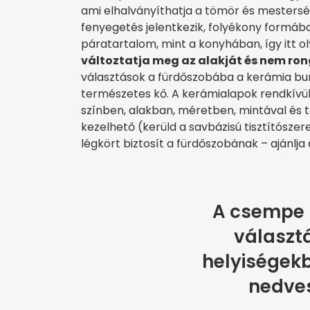
ami elhalványíthatja a tömör és mestersé
fenyegetés jelentkezik, folyékony formá
páratartalom, mint a konyhában, így itt o
változtatja meg az alakját és nem rongá
választások a fürdőszobába a kerámia bu
természetes kő. A kerámialapok rendkívül 
színben, alakban, méretben, mintával és
kezelhető (kerüld a savbázisú tisztítósz
légkört biztosít a fürdőszobának – ajánlja
A csempe
választ
helyiségekb
nedves