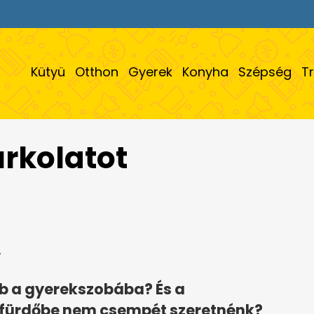
Kütyü
Otthon
Gyerek
Konyha
Szépség
T
rkolatot
.
bb a gyerekszobába? És a
 fürdőbe nem csempét szeretnénk?