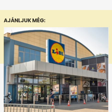
seconds
of
58
seconds
AJÁNLJUK MÉG: