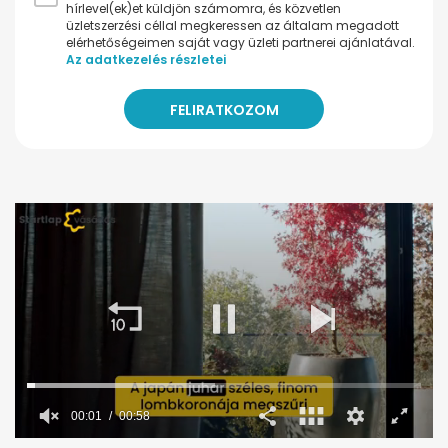
hírlevel(ek)et küldjön számomra, és közvetlen
üzletszerzési céllal megkeressen az általam megadott
elérhetőségeimen saját vagy üzleti partnerei ajánlatával.
Az adatkezelés részletei
00:02
00:58
0