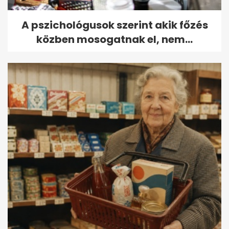
A pszichológusok szerint akik főzés
közben mosogatnak el, nem...