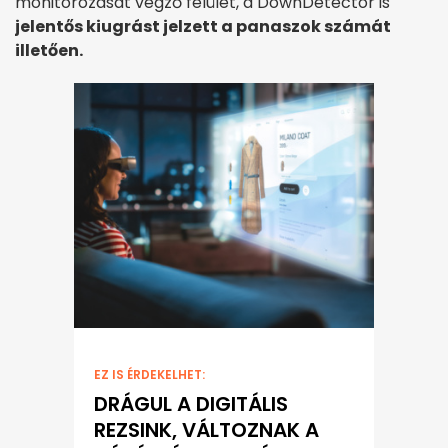
monitorozását végző felület, a DownDetector is
jelentős kiugrást jelzett a panaszok számát
illetően.
EZ IS ÉRDEKELHET:
DRÁGUL A DIGITÁLIS
REZSINK, VÁLTOZNAK A