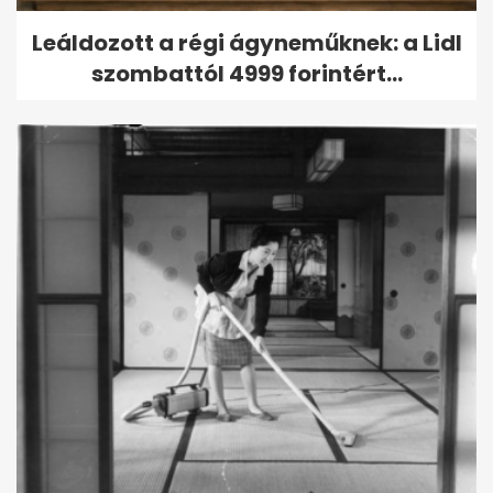
Leáldozott a régi ágyneműknek: a Lidl
szombattól 4999 forintért...