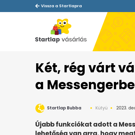
Vissza a Startlapra
Két, rég várt v
a Messengerb
Startlap Bubba
Kütyü
2023. de
Újabb funkciókat adott a Mes
lehetőség van arra, hogy megt