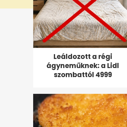
Leáldozott a régi
ágyneműknek: a Lidl
szombattól 4999
forintért...