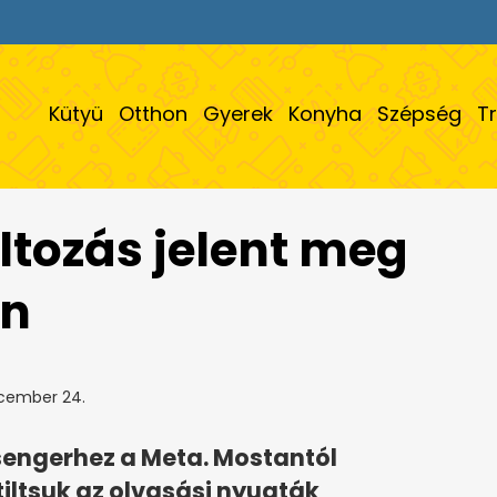
Kütyü
Otthon
Gyerek
Konyha
Szépség
T
áltozás jelent meg
en
cember 24.
sengerhez a Meta. Mostantól
iltsuk az olvasási nyugták