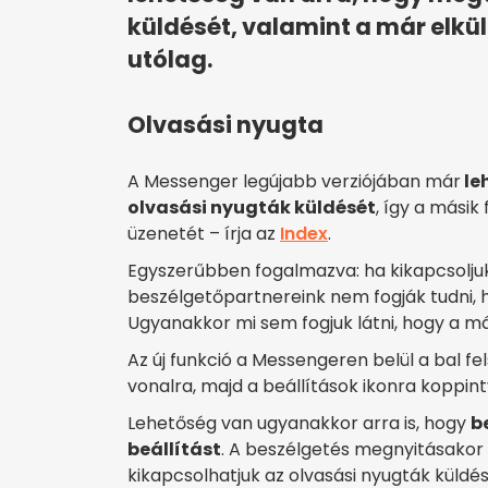
küldését, valamint a már elkül
utólag.
Olvasási nyugta
A Messenger legújabb verziójában már
le
olvasási nyugták küldését
, így a másik
üzenetét – írja az
Index
.
Egyszerűbben fogalmazva: ha kikapcsoljuk 
beszélgetőpartnereink nem fogják tudni, h
Ugyanakkor mi sem fogjuk látni, hogy a más
Az új funkció a Messengeren belül a bal f
vonalra, majd a beállítások ikonra koppint
Lehetőség van ugyanakkor arra is, hogy
b
beállítást
. A beszélgetés megnyitásakor a
kikapcsolhatjuk az olvasási nyugták küldé