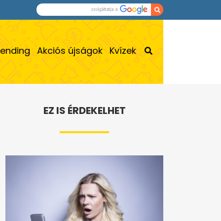
rending
Akciós újságok
Kvízek
EZ IS ÉRDEKELHET