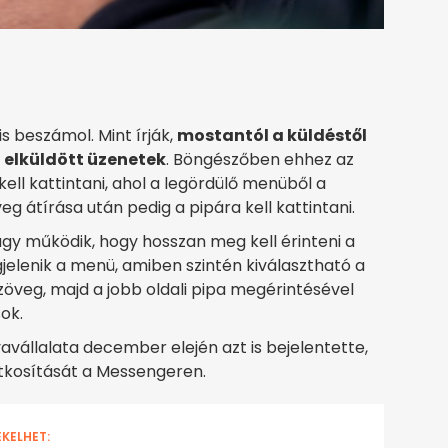
s beszámol. Mint írják,
mostantól a küldéstől
z elküldött üzenetek
. Böngészőben ehhez az
ll kattintani, ahol a legördülő menüből a
eg átírása után pedig a pipára kell kattintani.
y működik, hogy hosszan meg kell érinteni a
jelenik a menü, amiben szintén kiválasztható a
zöveg, majd a jobb oldali pipa megérintésével
ok.
avállalata december elején azt is bejelentette,
tkosítását a Messengeren.
EKELHET: