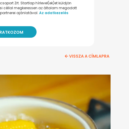
oport Zrt. Startlap hírlevel(ek)et küldjön
ési céllal megkeressen az általam megadott
partnerei ajánlatával.
Az adatkezelés
VISSZA A CÍMLAPRA