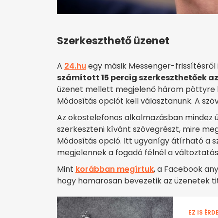
Szerkeszthető üzenet
A
24.hu
egy másik Messenger-frissítésről i
számított 15 percig szerkeszthetőek a
üzenet mellett megjelenő három pöttyre ke
Módosítás opciót kell választanunk. A szöv
Az okostelefonos alkalmazásban mindez úg
szerkeszteni kívánt szövegrészt, mire meg
Módosítás opció. Itt ugyanígy átírható a s
megjelennek a fogadó félnél a változtatás
Mint
korábban megírtuk
, a Facebook any
hogy hamarosan bevezetik az üzenetek ti
EZ IS ÉRD