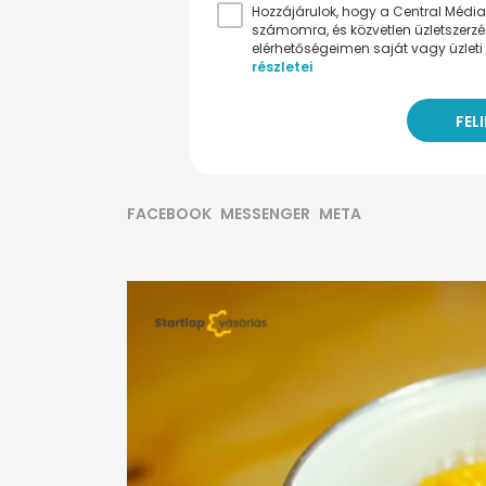
Hozzájárulok, hogy a Central Médiacs
számomra, és közvetlen üzletszerz
elérhetőségeimen saját vagy üzleti 
részletei
FACEBOOK
MESSENGER
META