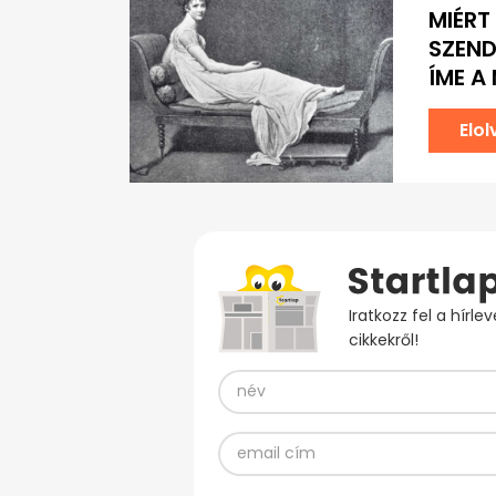
MIÉRT
SZEND
ÍME A
Elo
Iratkozz fel a hírl
cikkekről!