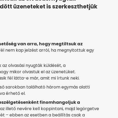
dött üzeneteket is szerkeszthetjük
hetőség van arra, hogy megtiltsuk az
 fél nem kap jelzést arról, ha megnyitottuk egy
az olvasási nyugták küldését, a
ogy mikor olvastuk el az üzenetüket.
ik fél látta-e már, amit mi írtunk neki.
első sarokban található három egymás alatti
va érhető el.
eszélgetésenként finomhangoljuk a
z illető nevére kell koppintani, majd legörgetve
sét – ebben az esetben a beállítás csak a