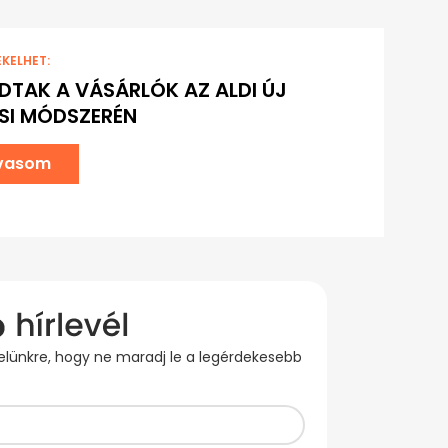
EKELHET:
DTAK A VÁSÁRLÓK AZ ALDI ÚJ
ÉSI MÓDSZERÉN
lvasom
evelünkre, hogy ne maradj le a legérdekesebb