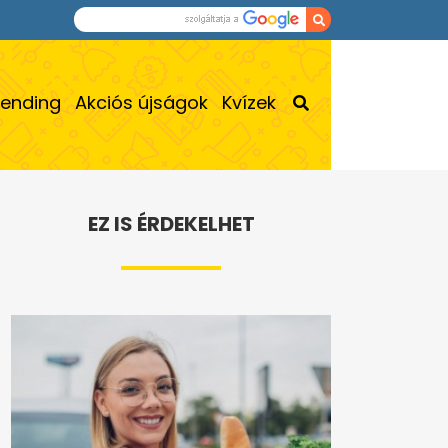
rending
Akciós újságok
Kvízek
EZ IS ÉRDEKELHET