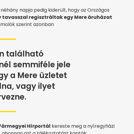
 néhány napja pedig kiderült, hogy az Országos
y tavasszal regisztráltak egy Mere áruházat
ámolók szerint azonban
n található
nél semmiféle jele
gy a Mere üzletet
lna, vagy ilyet
rvezne.
ármegyei Hírportál
kereste meg a nyíregyházi
t, ahonnan azt a tájékoztatást kapták: