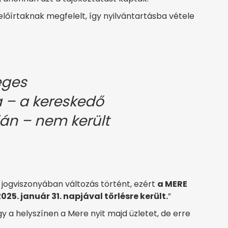
lőírtaknak megfelelt, így nyilvántartásba vétele
eges
 – a kereskedő
án – nem került
 jogviszonyában változás történt, ezért
a MERE
25. január 31. napjával törlésre került.
”
y a helyszínen a Mere nyit majd üzletet, de erre