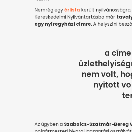
Nemrég egy
árlista
került nyilvánosságra,
Kereskedelmi Nyilvántartásba már
taval
egy nyíregyházi címre.
A helyszíni besz
a címe
üzlethelyiség
nem volt, ho
nyitott vo
te
Az ügyben a
Szabolcs-Szatmár-Bereg V
polgármesteri hivatal igazgatási osztályá