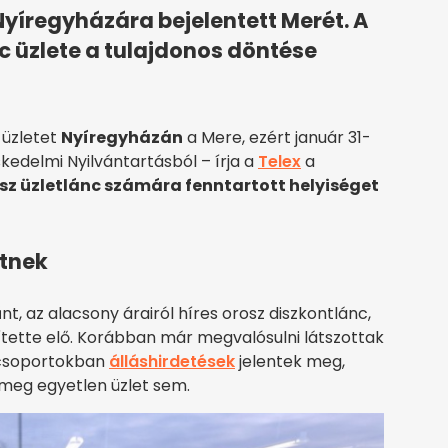
Nyíregyházára bejelentett Merét. A
c üzlete a tulajdonos döntése
 üzletet
Nyíregyházán
a Mere, ezért január 31-
kedelmi Nyilvántartásból – írja a
Telex
a
sz üzletlánc számára fenntartott helyiséget
etnek
nt, az alacsony árairól híres orosz diszkontlánc,
tette elő. Korábban már megvalósulni látszottak
-csoportokban
álláshirdetések
jelentek meg,
meg egyetlen üzlet sem.