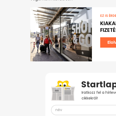
EZ IS ÉRD
KIAKA
FIZET
Elo
Iratkozz fel a hírl
cikkekről!