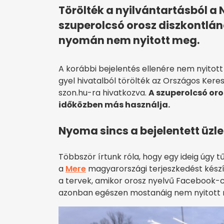
Törölték a nyilvántartásból a 
szuperolcsó orosz diszkontlán
nyomán nem nyitott meg.
A korábbi bejelentés ellenére nem nyitott
gyel hivatalból törölték az Országos Keres
szon.hu-ra hivatkozva.
A szuperolcsó oro
időközben más használja.
Nyoma sincs a bejelentett üzl
Többször írtunk róla, hogy egy ideig úgy tű
a
Mere
magyarországi terjeszkedést készí
a tervek, amikor orosz nyelvű Facebook
azonban egészen mostanáig nem nyitott 