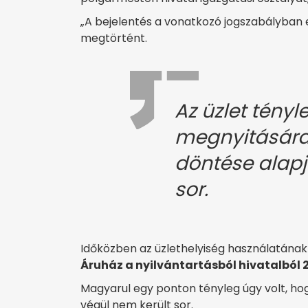
„A bejelentés a vonatkozó jogszabályban e
megtörtént.
Az üzlet tényl
megnyitására
döntése alapj
sor.
Időközben az üzlethelyiség használatának
Áruház a nyilvántartásból hivatalból 20
Magyarul egy ponton tényleg úgy volt, hog
végül nem került sor.