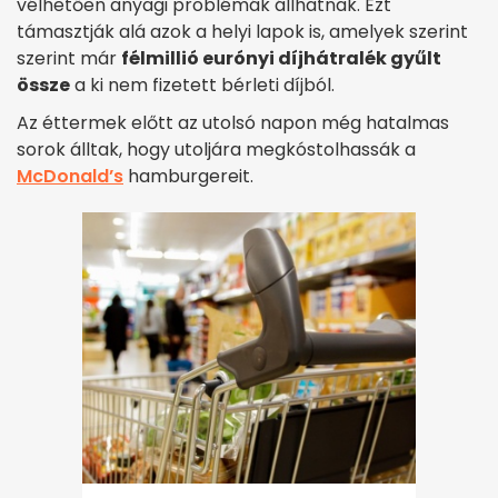
vélhetően anyagi problémák állhatnak. Ezt
támasztják alá azok a helyi lapok is, amelyek szerint
szerint már
félmillió eurónyi díjhátralék gyűlt
össze
a ki nem fizetett bérleti díjból.
Az éttermek előtt az utolsó napon még hatalmas
sorok álltak, hogy utoljára megkóstolhassák a
McDonald’s
hamburgereit.