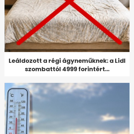
Leáldozott a régi ágyneműknek: a Lidl
szombattól 4999 forintért...