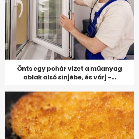
Önts egy pohár vizet a műanyag
ablak alsó sínjébe, és várj -...