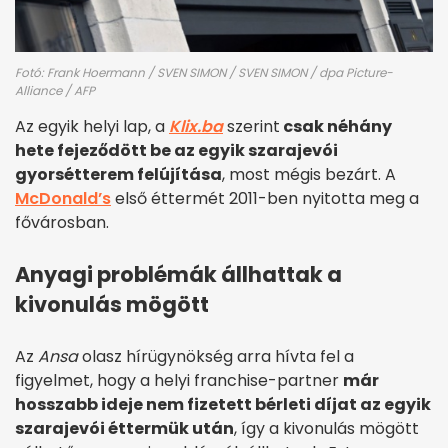
Fotó: Frank Hoermann / SVEN SIMON / SVEN SIMON / dpa Picture-
Alliance / AFP
Az egyik helyi lap, a
Klix.ba
szerint
csak néhány
hete fejeződött be az egyik szarajevói
gyorsétterem felújítása
, most mégis bezárt. A
McDonald’s
első éttermét 2011-ben nyitotta meg a
fővárosban.
Anyagi problémák állhattak a
kivonulás mögött
Az
Ansa
olasz hírügynökség arra hívta fel a
figyelmet, hogy a helyi franchise-partner
már
hosszabb ideje nem fizetett bérleti díjat az egyik
szarajevói éttermük után
, így a kivonulás mögött