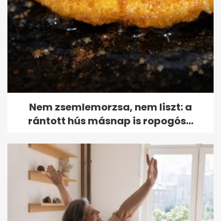
Nem zsemlemorzsa, nem liszt: a
rántott hús másnap is ropogós...