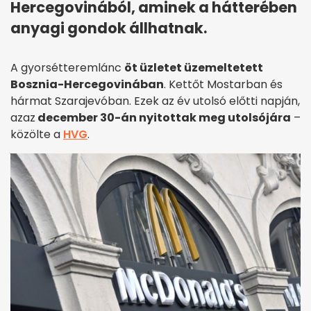
Hercegovinából, aminek a hátterében
anyagi gondok állhatnak.
A gyorsétteremlánc
öt üzletet üzemeltetett
Bosznia-Hercegovinában
. Kettőt Mostarban és
hármat Szarajevóban. Ezek az év utolsó előtti napján,
azaz
december 30-án nyitottak meg utolsójára
–
közölte a
HVG
.