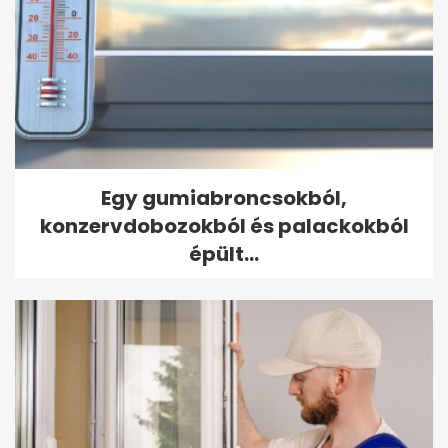
Egy gumiabroncsokból,
konzervdobozokból és palackokból
épült...