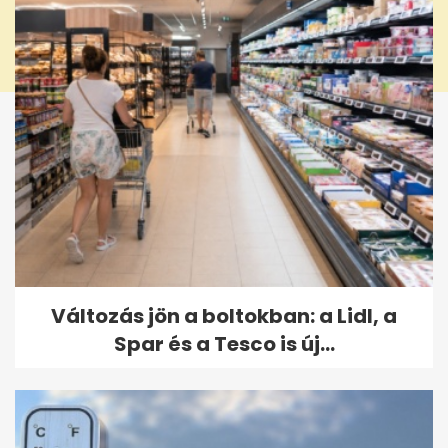
Változás jön a boltokban: a Lidl, a
Spar és a Tesco is új...