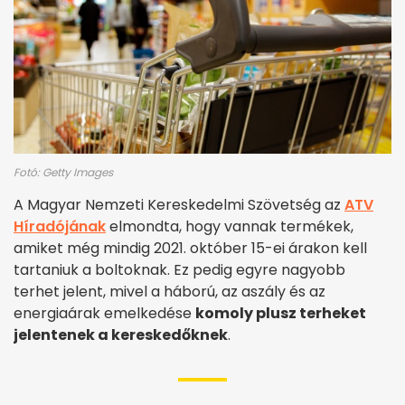
Fotó: Getty Images
A Magyar Nemzeti Kereskedelmi Szövetség az
ATV
Híradójának
elmondta, hogy vannak termékek,
amiket még mindig 2021. október 15-ei árakon kell
tartaniuk a boltoknak. Ez pedig egyre nagyobb
terhet jelent, mivel a háború, az aszály és az
energiaárak emelkedése
komoly plusz terheket
jelentenek a kereskedőknek
.