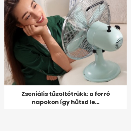
Zseniális tűzoltótrükk: a forró
napokon így hűtsd le...