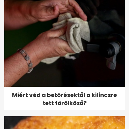
Miért véd a betörésektől a kilincsre
tett törölköző?