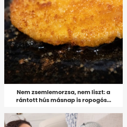
Nem zsemlemorzsa, nem liszt: a
rántott hús másnap is ropogós...