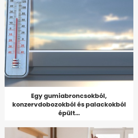
Egy gumiabroncsokból,
konzervdobozokból és palackokból
épült...