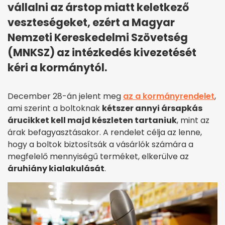
vállalni az árstop miatt keletkező
veszteségeket, ezért a Magyar
Nemzeti Kereskedelmi Szövetség
(MNKSZ) az intézkedés kivezetését
kéri a kormánytól.
December 28-án jelent meg
az a kormányrendelet
,
ami szerint a boltoknak
kétszer annyi ársapkás
árucikket kell majd készleten tartaniuk
, mint az
árak befagyasztásakor. A rendelet célja az lenne,
hogy a boltok biztosítsák a vásárlók számára a
megfelelő mennyiségű terméket, elkerülve az
áruhiány kialakulását
.