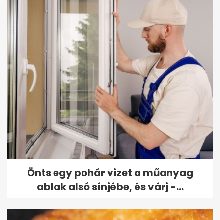
Önts egy pohár vizet a műanyag
ablak alsó sínjébe, és várj -...