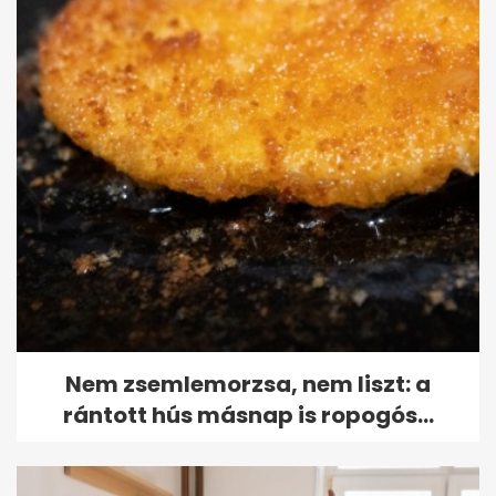
Nem zsemlemorzsa, nem liszt: a
rántott hús másnap is ropogós...