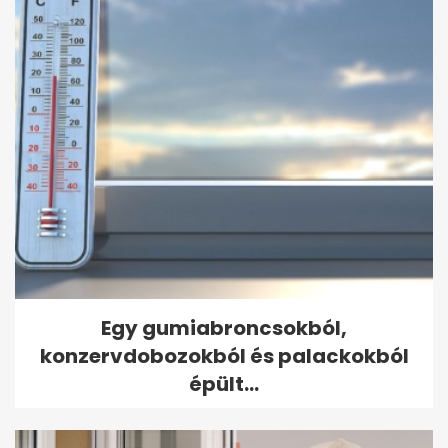
Egy gumiabroncsokból,
konzervdobozokból és palackokból
épült...