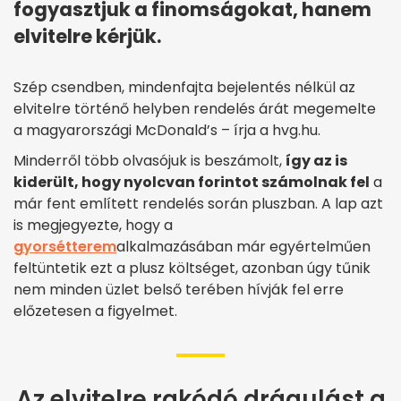
fogyasztjuk a finomságokat, hanem
elvitelre kérjük.
Szép csendben, mindenfajta bejelentés nélkül az
elvitelre történő helyben rendelés árát megemelte
a magyarországi McDonald’s – írja a hvg.hu.
Minderről több olvasójuk is beszámolt,
így az is
kiderült, hogy nyolcvan forintot számolnak fel
a
már fent említett rendelés során pluszban. A lap azt
is megjegyezte, hogy a
gyorsétterem
alkalmazásában már egyértelműen
feltüntetik ezt a plusz költséget, azonban úgy tűnik
nem minden üzlet belső terében hívják fel erre
előzetesen a figyelmet.
Az elvitelre rakódó drágulást a