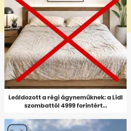
Leáldozott a régi ágyneműknek: a Lidl
szombattól 4999 forintért...