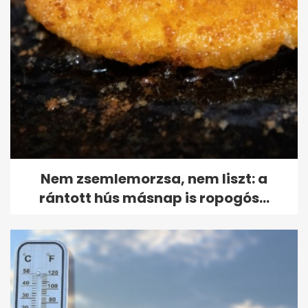
Nem zsemlemorzsa, nem liszt: a
rántott hús másnap is ropogós...