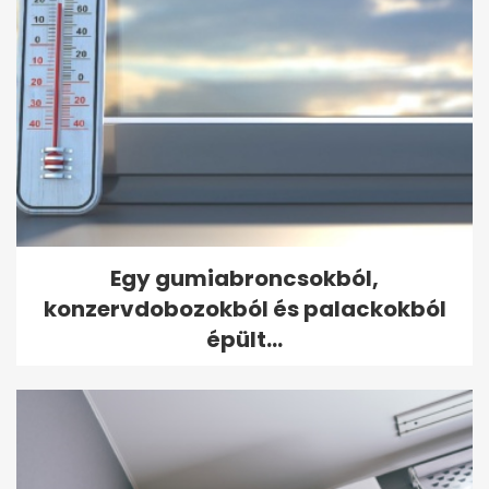
Egy gumiabroncsokból,
konzervdobozokból és palackokból
épült...