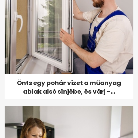
Önts egy pohár vizet a műanyag
ablak alsó sínjébe, és várj -...