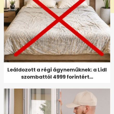
Leáldozott a régi ágyneműknek: a Lidl
szombattól 4999 forintért...