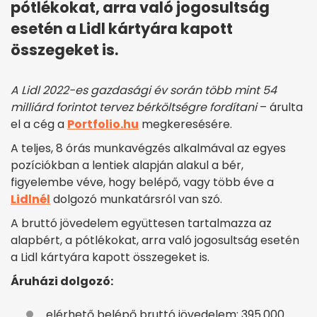
pótlékokat, arra való jogosultság
esetén a Lidl kártyára kapott
összegeket is.
A Lidl 2022-es gazdasági év során több mint 54
milliárd forintot tervez bérköltségre fordítani
– árulta
el a cég a
Portfolio.hu
megkeresésére.
A teljes, 8 órás munkavégzés alkalmával az egyes
pozíciókban a lentiek alapján alakul a bér,
figyelembe véve, hogy belépő, vagy több éve a
Lidlnél
dolgozó munkatársról van szó.
A bruttó jövedelem együttesen tartalmazza az
alapbért, a pótlékokat, arra való jogosultság esetén
a Lidl kártyára kapott összegeket is.
Áruházi dolgozó:
elérhető belépő bruttó jövedelem: 395.000