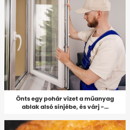
Önts egy pohár vizet a műanyag
ablak alsó sínjébe, és várj -...