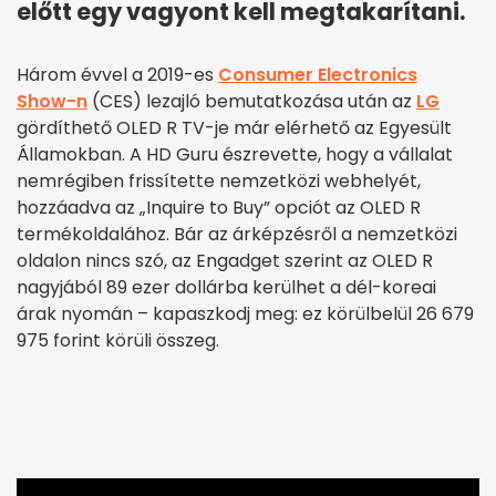
előtt egy vagyont kell megtakarítani.
Három évvel a 2019-es
Consumer Electronics
Show-n
(CES) lezajló bemutatkozása után az
LG
gördíthető OLED R TV-je már elérhető az Egyesült
Államokban. A HD Guru észrevette, hogy a vállalat
nemrégiben frissítette nemzetközi webhelyét,
hozzáadva az „Inquire to Buy” opciót az OLED R
termékoldalához. Bár az árképzésről a nemzetközi
oldalon nincs szó, az Engadget szerint az OLED R
nagyjából 89 ezer dollárba kerülhet a dél-koreai
árak nyomán – kapaszkodj meg: ez körülbelül 26 679
975 forint körüli összeg.