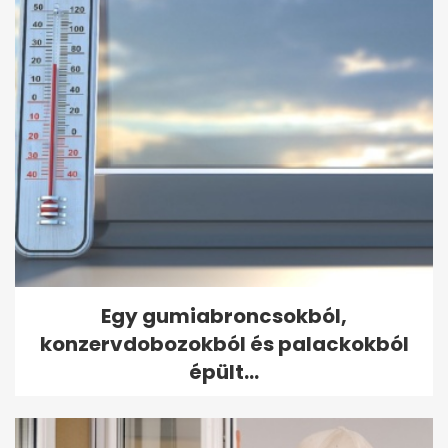
Egy gumiabroncsokból,
konzervdobozokból és palackokból
épült...