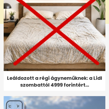
Leáldozott a régi ágyneműknek: a Lidl
szombattól 4999 forintért...