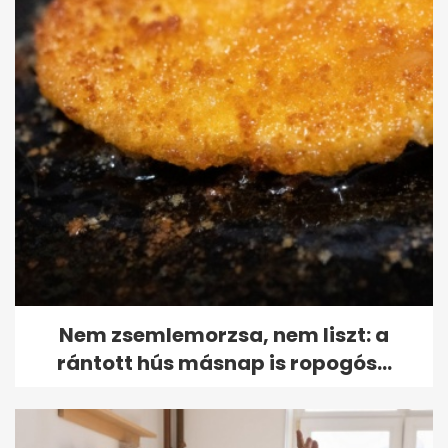
Nem zsemlemorzsa, nem liszt: a
rántott hús másnap is ropogós...