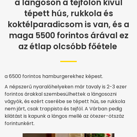
a lángoson a tejfölön kívül
tépett hús, rukkola és
koktélparadicsom is van, és a
maga 5500 forintos árával ez
az étlap olcsóbb főétele
a 6500 forintos hamburgerekhez képest.
A népszerű nyaralóhelyeken már tavaly is 2-3 ezer
forintos árakkal szembesülhettek a lángosozni
vágyók, és ezért cserébe se tépett hús, se rukkola
nem járt, csak trappista és tejföl. A Várban pedig
kilátást is kapunk a lángos mellé az ötezer-ötszáz
forintunkért.