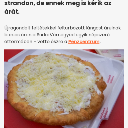
strandon, de ennek meg is kérik az
árát.
Újragondolt feltétekkel felturbózott lángost árulnak
borsos áron a Budai Várnegyed egyik népszerű
éttermében – vette észre a
Pénzcentrum
.