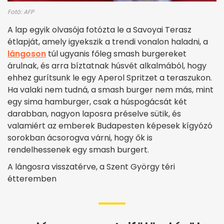
Fotó: AFP
A lap egyik olvasója fotózta le a Savoyai Terasz
étlapját, amely igyekszik a trendi vonalon haladni, a
lángoson
túl ugyanis főleg smash burgereket
árulnak, és arra bíztatnak húsvét alkalmából, hogy
ehhez gurítsunk le egy Aperol Spritzet a teraszukon.
Ha valaki nem tudná, a smash burger nem más, mint
egy sima hamburger, csak a húspogácsát két
darabban, nagyon laposra préselve sütik, és
valamiért az emberek Budapesten képesek kígyózó
sorokban ácsorogva várni, hogy ők is
rendelhessenek egy smash burgert.
A lángosra visszatérve, a Szent György téri
étteremben