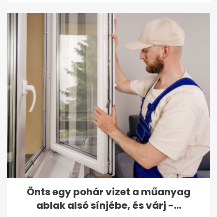
Önts egy pohár vizet a műanyag
ablak alsó sínjébe, és várj -...