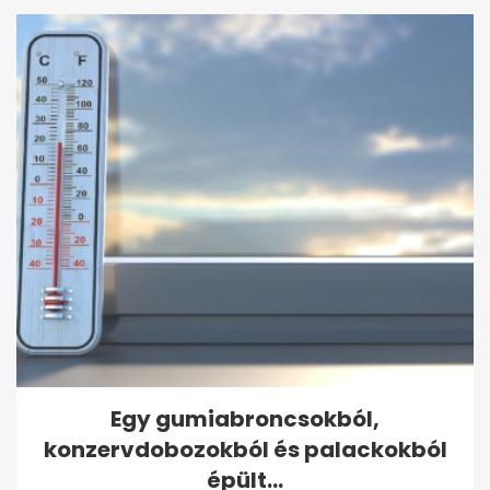
Egy gumiabroncsokból,
konzervdobozokból és palackokból
épült...