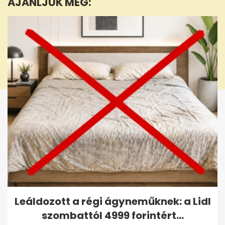
AJÁNLJUK MÉG:
seconds
Leáldozott a régi ágyneműknek: a Lidl
szombattól 4999 forintért...