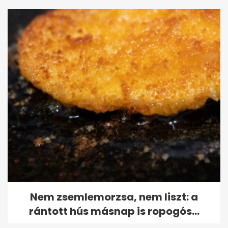
Nem zsemlemorzsa, nem liszt: a
rántott hús másnap is ropogós...