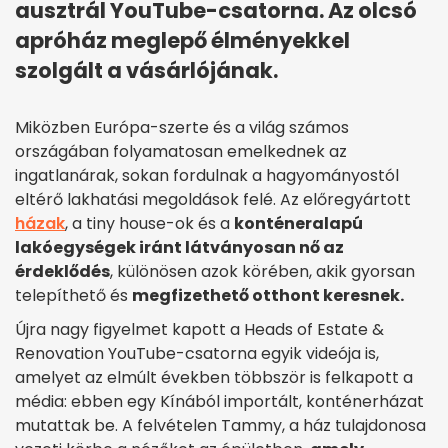
ausztrál YouTube-csatorna. Az olcsó
apróház meglepő élményekkel
szolgált a vásárlójának.
Miközben Európa-szerte és a világ számos
országában folyamatosan emelkednek az
ingatlanárak, sokan fordulnak a hagyományostól
eltérő lakhatási megoldások felé. Az előregyártott
házak
, a tiny house-ok és a
konténeralapú
lakóegységek iránt látványosan nő az
érdeklődés
, különösen azok körében, akik gyorsan
telepíthető és
megfizethető otthont keresnek.
Újra nagy figyelmet kapott a Heads of Estate &
Renovation YouTube-csatorna egyik videója is,
amelyet az elmúlt években többször is felkapott a
média: ebben egy Kínából importált, konténerházat
mutattak be. A felvételen Tammy, a ház tulajdonosa