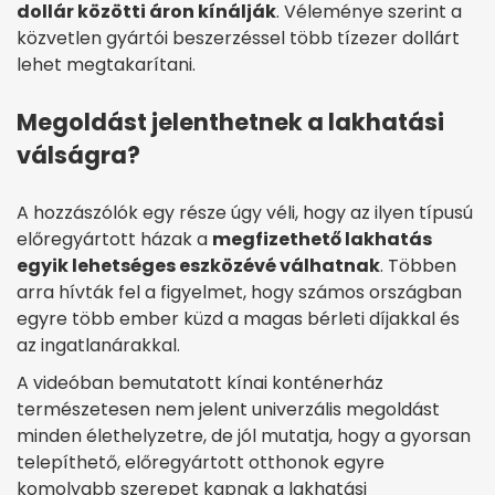
dollár közötti áron kínálják
. Véleménye szerint a
közvetlen gyártói beszerzéssel több tízezer dollárt
lehet megtakarítani.
Megoldást jelenthetnek a lakhatási
válságra?
A hozzászólók egy része úgy véli, hogy az ilyen típusú
előregyártott házak a
megfizethető lakhatás
egyik lehetséges eszközévé válhatnak
. Többen
arra hívták fel a figyelmet, hogy számos országban
egyre több ember küzd a magas bérleti díjakkal és
az ingatlanárakkal.
A videóban bemutatott kínai konténerház
természetesen nem jelent univerzális megoldást
minden élethelyzetre, de jól mutatja, hogy a gyorsan
telepíthető, előregyártott otthonok egyre
komolyabb szerepet kapnak a lakhatási