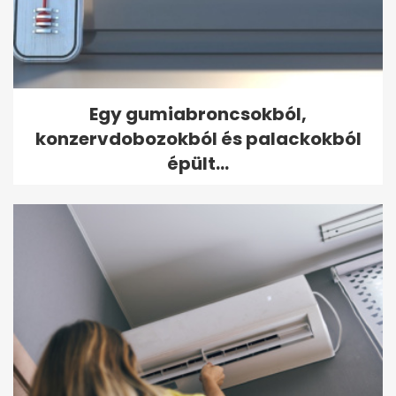
Egy gumiabroncsokból,
konzervdobozokból és palackokból
épült...