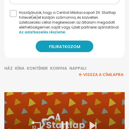
Hozzájárulok, hogy a Central Médiacsoport Zrt. Startlap
hírlevel(ek)et küldjön számomra, és közvetlen
üzletszerzési céllal megkeressen az általam megadott
elérhetőségeimen saját vagy üzleti partnerei ajánlatával.
Az adatkezelés részletei
HÁZ
KÍNA
KONTÉNER
KONYHA
NAPPALI
VISSZA A CÍMLAPRA