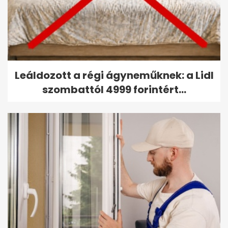
Leáldozott a régi ágyneműknek: a Lidl
szombattól 4999 forintért...