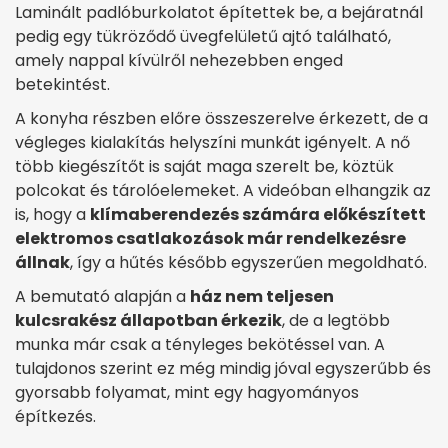
Laminált padlóburkolatot építettek be, a bejáratnál
pedig egy tükröződő üvegfelületű ajtó található,
amely nappal kívülről nehezebben enged
betekintést.
A konyha részben előre összeszerelve érkezett, de a
végleges kialakítás helyszíni munkát igényelt. A nő
több kiegészítőt is saját maga szerelt be, köztük
polcokat és tárolóelemeket. A videóban elhangzik az
is, hogy a
klímaberendezés számára előkészített
elektromos csatlakozások már rendelkezésre
állnak
, így a hűtés később egyszerűen megoldható.
A bemutató alapján a
ház nem teljesen
kulcsrakész állapotban érkezik
, de a legtöbb
munka már csak a tényleges bekötéssel van. A
tulajdonos szerint ez még mindig jóval egyszerűbb és
gyorsabb folyamat, mint egy hagyományos
építkezés.