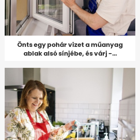
Önts egy pohár vizet a műanyag
ablak alsó sínjébe, és várj -...