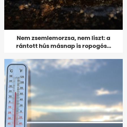
Nem zsemlemorzsa, nem liszt: a
rántott hús másnap is ropogós...