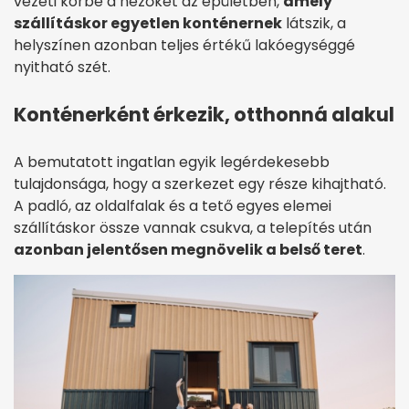
vezeti körbe a nézőket az épületben,
amely
szállításkor egyetlen konténernek
látszik, a
helyszínen azonban teljes értékű lakóegységgé
nyitható szét.
Konténerként érkezik, otthonná alakul
A bemutatott ingatlan egyik legérdekesebb
tulajdonsága, hogy a szerkezet egy része kihajtható.
A padló, az oldalfalak és a tető egyes elemei
szállításkor össze vannak csukva, a telepítés után
azonban jelentősen megnövelik a belső teret
.