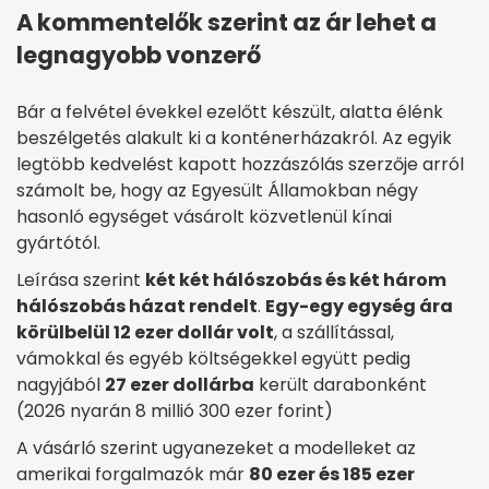
A kommentelők szerint az ár lehet a
legnagyobb vonzerő
Bár a felvétel évekkel ezelőtt készült, alatta élénk
beszélgetés alakult ki a konténerházakról. Az egyik
legtöbb kedvelést kapott hozzászólás szerzője arról
számolt be, hogy az Egyesült Államokban négy
hasonló egységet vásárolt közvetlenül kínai
gyártótól.
Leírása szerint
két két hálószobás és két három
hálószobás házat rendelt
.
Egy-egy egység ára
körülbelül 12 ezer dollár volt
, a szállítással,
vámokkal és egyéb költségekkel együtt pedig
nagyjából
27 ezer dollárba
került darabonként
(2026 nyarán 8 millió 300 ezer forint)
A vásárló szerint ugyanezeket a modelleket az
amerikai forgalmazók már
80 ezer és 185 ezer