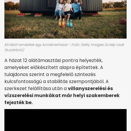
Kínából rendeltek egy konténerházat – Fotó: Getty Images (a kép csak
illusztráció)
A házat 12 alátámasztási pontra helyezték,
amelyeket előkészített alapra építettek. A
tulajdonos szerint a megfelelő szintezés
kulcsfontosságú a stabilitás szempontjából. A
szerkezet felállítása után a
villanyszerelési és
vízszerelési munkákat már helyi szakemberek
fejezték be.