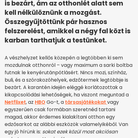
is bezárt, ám az otthonlét alatt sem
kell nélkülöznünk a mozgást.
Összegyűjtöttünk pár hasznos
felszerelést, amikkel a négy fal közt is
karban tarthatjuk a testünket.
A vészhelyzet kellős közepén a legtöbben ki sem
mozdulnak otthonról – vagy maximum a sarki boltba
futnak le kenyérutánpótlásért. Nincs mozi, színház,
buli, és a szórakozóhelyek, edzőtermek legtöbbje is
bezárt. A karantén idején eléggé korlátozottak a
kikapcsolódási lehetőségek, ha viszont meguntad a
Netflixet
, az
HBO
Go-t, a
társasjátékokat
vagy
egyszerűen csak formában szeretnéd tartani
magad, akkor érdemes kialakítani otthon egy
edzősarkot az alábbi eszközök valamelyikéből. Van
egy jó hírünk is:
sokat ezek közül most akciósan