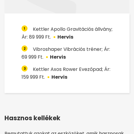
Kettler Apollo Gravitációs állvány;
1
Ár: 89 999 Ft.
Hervis
Vibroshaper Vibrációs tréner; Ár:
2
69 999 Ft.
Hervis
Kettler Axos Rower Evezőpad; Ár:
3
159 999 Ft.
Hervis
Hasznos kellékek
Bemutattuk azokat az eszközöket, amik hasznosak