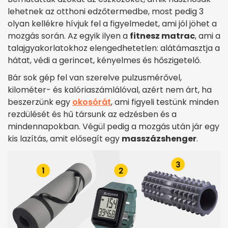
lehetnek az otthoni edzőtermedbe, most pedig 3
olyan kellékre hívjuk fel a figyelmedet, ami jól jöhet a
mozgás során. Az egyik ilyen a
fitnesz matrac
, ami a
talajgyakorlatokhoz elengedhetetlen: alátámasztja a
hátat, védi a gerincet, kényelmes és hőszigetelő.
Bár sok gép fel van szerelve pulzusmérővel,
kilométer- és kalóriaszámlálóval, azért nem árt, ha
beszerzünk egy
okosórát
, ami figyeli testünk minden
rezdülését és hű társunk az edzésben és a
mindennapokban. Végül pedig a mozgás után jár egy
kis lazítás, amit elősegít egy
masszázshenger
.