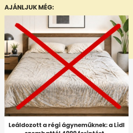
minute,
AJÁNLJUK MÉG:
39
seconds
Leáldozott a régi ágyneműknek: a Lidl