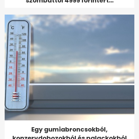
szombattól 4999 forintért...
Egy gumiabroncsokból,
konzervdobozokból és palackokból