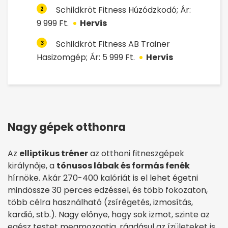
Schildkröt Fitness Húzódzkodó; Ár:
2
9 999 Ft.
Hervis
Schildkröt Fitness AB Trainer
3
Hasizomgép; Ár: 5 999 Ft.
Hervis
Nagy gépek otthonra
Az
elliptikus tréner
az otthoni fitneszgépek
királynője, a
tónusos lábak és formás fenék
hírnöke. Akár 270-400 kalóriát is el lehet égetni
mindössze 30 perces edzéssel, és több fokozaton,
több célra használható (zsírégetés, izmosítás,
kardió, stb.). Nagy előnye, hogy sok izmot, szinte az
egész testet megmozgatja, ráadásul az ízületeket is