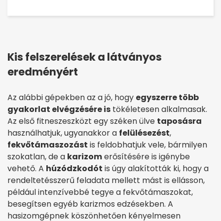
Kis felszerelések a látványos
eredményért
Az alábbi gépekben az a jó, hogy
egyszerre több
gyakorlat elvégzésére is
tökéletesen alkalmasak.
Az első fitneszeszközt egy széken ülve
taposásra
használhatjuk, ugyanakkor a
felülésezést
,
fekvőtámaszozást
is feldobhatjuk vele, bármilyen
szokatlan, de a
karizom
erősítésére is igénybe
vehető. A
húzódzkodót
is úgy alakították ki, hogy a
rendeltetésszerű feladata mellett mást is ellásson,
például intenzívebbé tegye a fekvőtámaszokat,
besegítsen egyéb karizmos edzésekben. A
hasizomgépnek köszönhetően kényelmesen