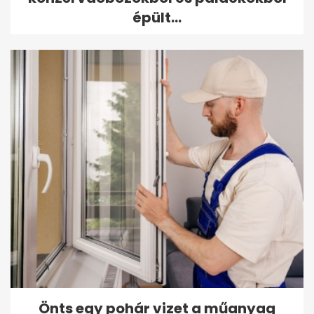
épült...
Önts egy pohár vizet a műanyag