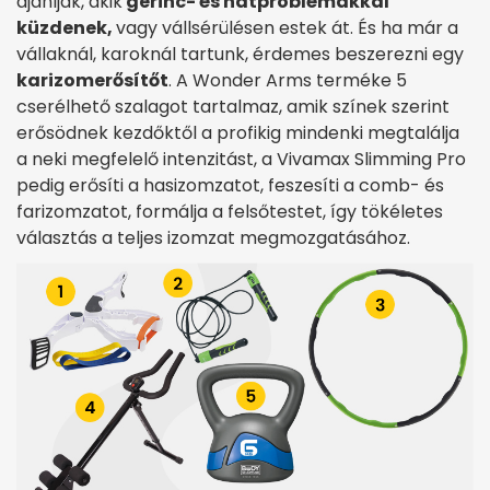
ajánlják, akik
gerinc- és hátproblémákkal
küzdenek,
vagy vállsérülésen estek át. És ha már a
vállaknál, karoknál tartunk, érdemes beszerezni egy
karizomerősítőt
. A Wonder Arms terméke 5
cserélhető szalagot tartalmaz, amik színek szerint
erősödnek kezdőktől a profikig mindenki megtalálja
a neki megfelelő intenzitást, a Vivamax Slimming Pro
pedig erősíti a hasizomzatot, feszesíti a comb- és
farizomzatot, formálja a felsőtestet, így tökéletes
választás a teljes izomzat megmozgatásához.