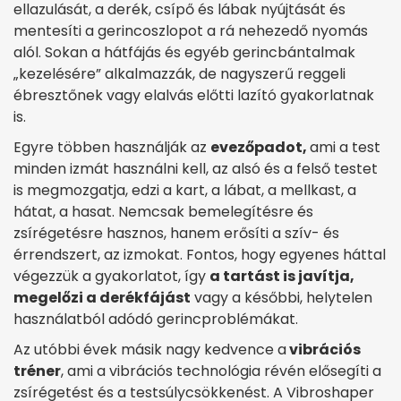
ellazulását, a derék, csípő és lábak nyújtását és
mentesíti a gerincoszlopot a rá nehezedő nyomás
alól. Sokan a hátfájás és egyéb gerincbántalmak
„kezelésére” alkalmazzák, de nagyszerű reggeli
ébresztőnek vagy elalvás előtti lazító gyakorlatnak
is.
Egyre többen használják az
evezőpadot,
ami a test
minden izmát használni kell, az alsó és a felső testet
is megmozgatja, edzi a kart, a lábat, a mellkast, a
hátat, a hasat. Nemcsak bemelegítésre és
zsírégetésre hasznos, hanem erősíti a szív- és
érrendszert, az izmokat. Fontos, hogy egyenes háttal
végezzük a gyakorlatot, így
a tartást is javítja,
megelőzi a derékfájást
vagy a későbbi, helytelen
használatból adódó gerincproblémákat.
Az utóbbi évek másik nagy kedvence a
vibrációs
tréner
, ami a vibrációs technológia révén elősegíti a
zsírégetést és a testsúlycsökkenést. A Vibroshaper