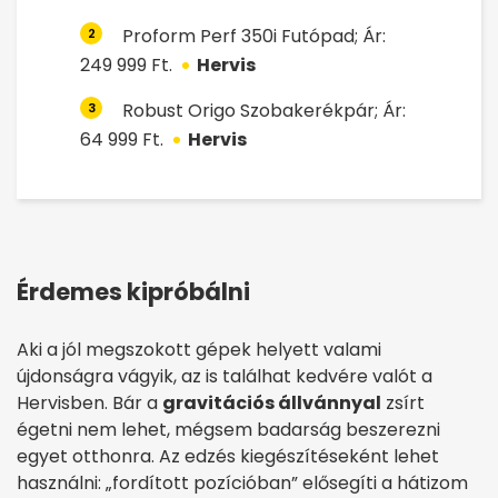
Proform Perf 350i Futópad; Ár:
2
249 999 Ft.
Hervis
Robust Origo Szobakerékpár; Ár:
3
64 999 Ft.
Hervis
Érdemes kipróbálni
Aki a jól megszokott gépek helyett valami
újdonságra vágyik, az is találhat kedvére valót a
Hervisben. Bár a
gravitációs állvánnyal
zsírt
égetni nem lehet, mégsem badarság beszerezni
egyet otthonra. Az edzés kiegészítéseként lehet
használni: „fordított pozícióban” elősegíti a hátizom