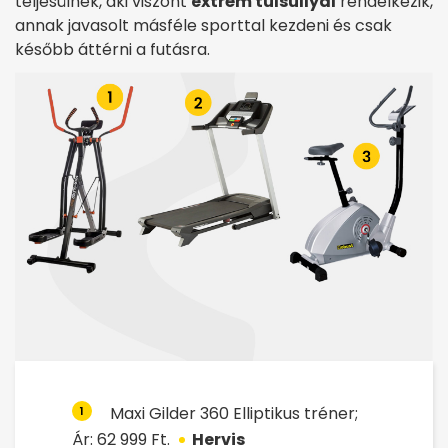
teljesülnek, aki viszont
extrém túlsúllyal
rendelkezik,
annak javasolt másféle sporttal kezdeni és csak
később áttérni a futásra.
Maxi Gilder 360 Elliptikus tréner;
1
Ár: 62 999 Ft.
Hervis