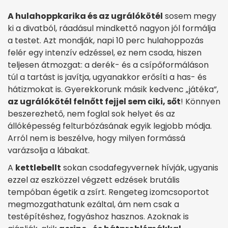
A hulahoppkarika és az ugrálókötél
sosem megy
ki a divatból, ráadásul mindkettő nagyon jól formálja
a testet. Azt mondják, napi 10 perc hulahoppozás
felér egy intenzív edzéssel, ez nem csoda, hiszen
teljesen átmozgat: a derék- és a csípőformáláson
túl a tartást is javítja, ugyanakkor erősíti a has- és
hátizmokat is. Gyerekkorunk másik kedvenc „játéka”,
az ugrálókötél felnőtt fejjel sem ciki, sőt
! Könnyen
beszerezhető, nem foglal sok helyet és az
állóképesség felturbózásának egyik legjobb módja.
Arról nem is beszélve, hogy milyen formássá
varázsolja a lábakat.
A
kettlebellt
sokan csodafegyvernek hívják, ugyanis
ezzel az eszközzel végzett edzések brutális
tempóban égetik a zsírt. Rengeteg izomcsoportot
megmozgathatunk ezáltal, ám nem csak a
testépítéshez, fogyáshoz hasznos. Azoknak is