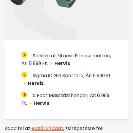
Schildkröt Fitness Fitnesz matrac;
1
Ár: 5 999 Ft.
Hervis
Sigma iD.GO Sportóra; Ár: 9 999 Ft.
2
Hervis
X Fact Masszázshenger; Ár: 6 999
3
Ft.
Hervis
Kapd fel az
edzőruhádat
, zsírégetésre fel!