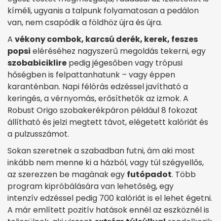
kíméli, ugyanis a talpunk folyamatosan a pedálon
van, nem csapódik a földhöz újra és újra.
A
vékony combok, karcsú derék, kerek, feszes
popsi
eléréséhez nagyszerű megoldás tekerni, egy
szobabiciklire
pedig jégesőben vagy trópusi
hőségben is felpattanhatunk – vagy éppen
karanténban. Napi félórás edzéssel javítható a
keringés, a vérnyomás, erősíthetők az izmok. A
Robust Origo szobakerékpáron például 8 fokozat
állítható és jelzi megtett távot, elégetett kalóriát és
a pulzusszámot.
Sokan szeretnek a szabadban futni, ám aki most
inkább nem menne ki a házból, vagy túl szégyellős,
az szerezzen be magának egy
futópadot
. Több
program kipróbálására van lehetőség, egy
intenzív edzéssel pedig 700 kalóriát is el lehet égetni.
A már említett pozitív hatások ennél az eszköznél is