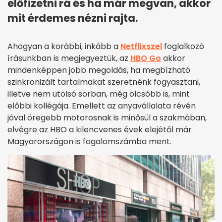
előfizetni rá és ha már megvan, akkor
mit érdemes nézni rajta.
Ahogyan a korábbi, inkább a
Netflixszel
foglalkozó
írásunkban is megjegyeztük, az
HBO Go
akkor
mindenképpen jobb megoldás, ha megbízható
szinkronizált tartalmakat szeretnénk fogyasztani,
illetve nem utolsó sorban, még olcsóbb is, mint
előbbi kollégája. Emellett az anyavállalata révén
jóval öregebb motorosnak is minősül a szakmában,
elvégre az HBO a kilencvenes évek elejétől már
Magyarországon is fogalomszámba ment.