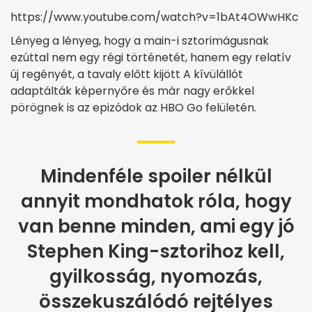
https://www.youtube.com/watch?v=1bAt4OWwHKc
Lényeg a lényeg, hogy a main-i sztorimágusnak
ezúttal nem egy régi történetét, hanem egy relatív
új regényét, a tavaly előtt kijött A kívülállót
adaptálták képernyőre és már nagy erőkkel
pörögnek is az epizódok az HBO Go felületén.
Mindenféle spoiler nélkül
annyit mondhatok róla, hogy
van benne minden, ami egy jó
Stephen King-sztorihoz kell,
gyilkosság, nyomozás,
összekuszálódó rejtélyes