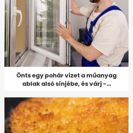
Önts egy pohár vizet a műanyag
ablak alsó sínjébe, és várj -...