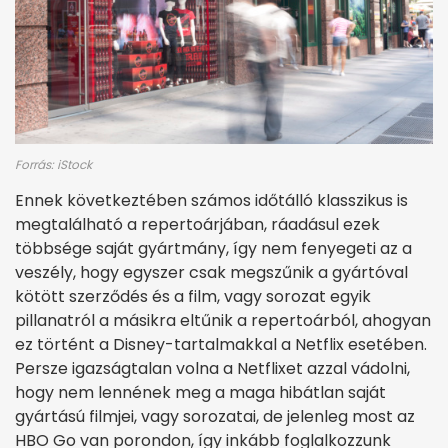
Forrás: iStock
Ennek következtében számos időtálló klasszikus is
megtalálható a repertoárjában, ráadásul ezek
többsége saját gyártmány, így nem fenyegeti az a
veszély, hogy egyszer csak megszűnik a gyártóval
kötött szerződés és a film, vagy sorozat egyik
pillanatról a másikra eltűnik a repertoárból, ahogyan
ez történt a Disney-tartalmakkal a Netflix esetében.
Persze igazságtalan volna a Netflixet azzal vádolni,
hogy nem lennének meg a maga hibátlan saját
gyártású filmjei, vagy sorozatai, de jelenleg most az
HBO Go van porondon, így inkább foglalkozzunk