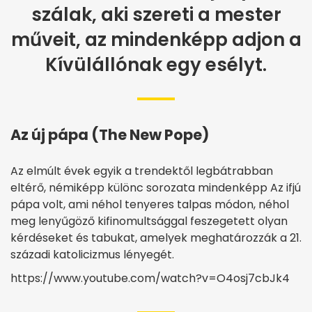
szálak, aki szereti a mester
műveit, az mindenképp adjon a
Kívülállónak egy esélyt.
Az új pápa (The New Pope)
Az elmúlt évek egyik a trendektől legbátrabban
eltérő, némiképp különc sorozata mindenképp Az ifjú
pápa volt, ami néhol tenyeres talpas módon, néhol
meg lenyűgöző kifinomultsággal feszegetett olyan
kérdéseket és tabukat, amelyek meghatározzák a 21.
századi katolicizmus lényegét.
https://www.youtube.com/watch?v=O4osj7cbJk4