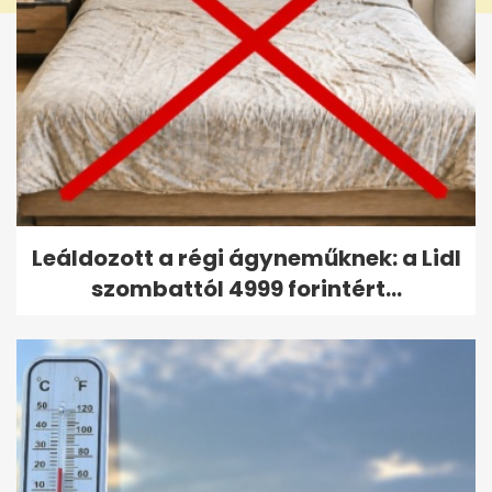
Leáldozott a régi ágyneműknek: a Lidl
szombattól 4999 forintért...