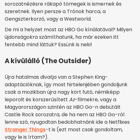
sorozatnézésre rákapó tömegek is ismernek és
szeretnek. Ilyen persze a Trónok harca, a
Gengszterkorzó, vagy a Westworld.
De mi a helyzet most az HBO Go kínálatával? Milyen
újdonságokra számíthatunk, ha már ezeken itt
fentebb mind láttuk? Essünk is neki!
A kívülálló (The Outsider)
Újra hatalmas divatja van a Stephen King-
adaptációknak, így most hirtelenjében gondoljunk
csak a mozikban újra nagy kört futó, némiképp
leporolt és korszerűsített
Az
-filmekre, vagy a
Magyarországon szintén az HBO Go-n debütált
Castle Rock sorozatra, de ha nem az HBO Go-ról
lenne szó, nyugodtan bedobhatnánk ide a Netflixes
Stranger Things
-t is (ezt most csak gondoltam,
vagy le is írtam?).