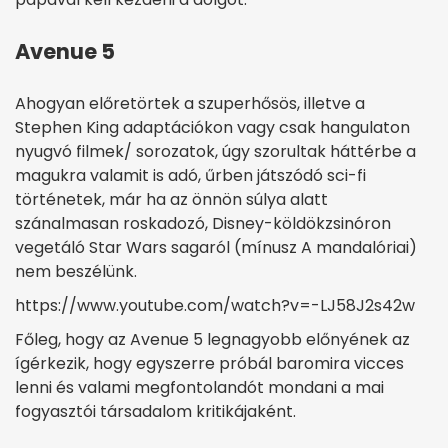
Avenue 5
Ahogyan előretörtek a szuperhősös, illetve a
Stephen King adaptációkon vagy csak hangulaton
nyugvó filmek/ sorozatok, úgy szorultak háttérbe a
magukra valamit is adó, űrben játszódó sci-fi
történetek, már ha az önnön súlya alatt
szánalmasan roskadozó, Disney-köldökzsinóron
vegetáló Star Wars sagaról (mínusz A mandalóriai)
nem beszélünk.
https://www.youtube.com/watch?v=-LJ58J2s42w
Főleg, hogy az Avenue 5 legnagyobb előnyének az
ígérkezik, hogy egyszerre próbál baromira vicces
lenni és valami megfontolandót mondani a mai
fogyasztói társadalom kritikájaként.