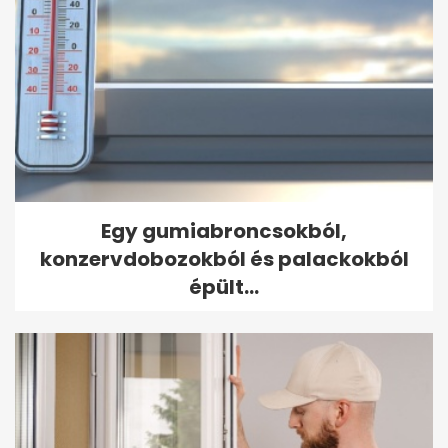
Egy gumiabroncsokból,
konzervdobozokból és palackokból
épült...