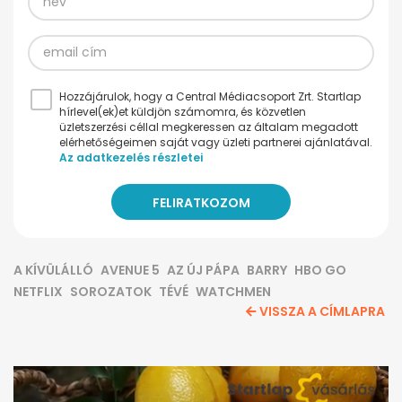
Hozzájárulok, hogy a Central Médiacsoport Zrt. Startlap
hírlevel(ek)et küldjön számomra, és közvetlen
üzletszerzési céllal megkeressen az általam megadott
elérhetőségeimen saját vagy üzleti partnerei ajánlatával.
Az adatkezelés részletei
A KÍVÜLÁLLÓ
AVENUE 5
AZ ÚJ PÁPA
BARRY
HBO GO
NETFLIX
SOROZATOK
TÉVÉ
WATCHMEN
VISSZA A CÍMLAPRA