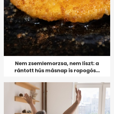
Nem zsemlemorzsa, nem liszt: a
rántott hús másnap is ropogós...