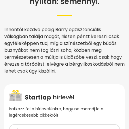
nyíltan: semennyi.
Innentől kezdve pedig Barry egzisztenciális
válságban találja magát, hiszen pénzt keresni csak
egyféleképpen tud, míg a színészetből egy büdös
buznyákot nem fog látni soha, közben meg
természetesen a múltja is üldözőbe veszi, csak hogy
érezze a törődést, elvégre a bérgyilkoskodásból nem
lehet csak úgy kiszállni.
Iratkozz fel a hírlevelünkre, hogy ne maradj le a
legérdekesebb cikkekről!