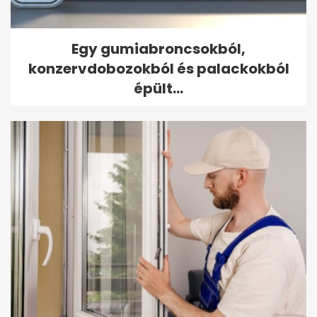
Egy gumiabroncsokból,
konzervdobozokból és palackokból
épült...