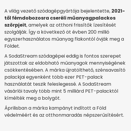
A világ vezető szódagépgyártója bejelentette,
2021-
től fémdobozosra cseréli műanyagpalackos
szörpjeit
, amelyek az otthoni frissítők ízesítését
szolgálják. Így a következő öt évben 200 millió
egyszerhasználatos műanyag flakontól óvják meg a
Földet.
A SodaStream szódagépei eddig is fontos szerepet
játszottak az eldobható műanyagok mennyiségének
csökkentésében. A márka újratölthető, szénsavasító
palackjai egyenként több ezer PET-palack
használatát teszik feleslegessé. A SodaStream
vásárlói tavaly több mint 5 milliárd PET-palacktól
kímélték meg a bolygót.
Áprilisban a márka kampányt indított a Föld
védelméért és az otthonmaradás népszerűsítésért.