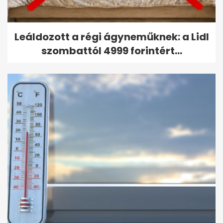
Leáldozott a régi ágyneműknek: a Lidl
szombattól 4999 forintért...