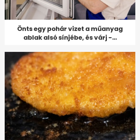
Önts egy pohár vizet a műanyag
ablak alsó sínjébe, és várj -...