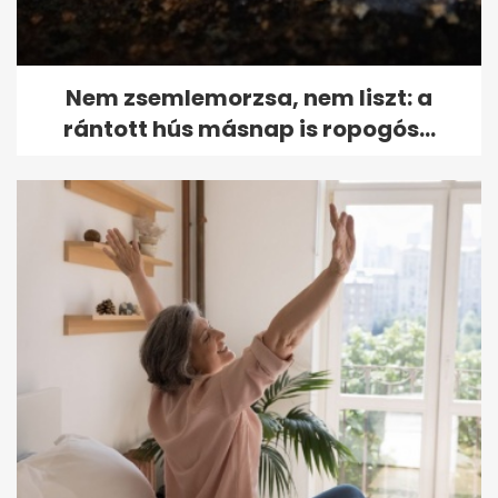
Nem zsemlemorzsa, nem liszt: a
rántott hús másnap is ropogós...