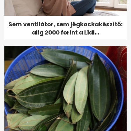
Sem ventilátor, sem jégkockakészítő:
alig 2000 forint a Lidl...