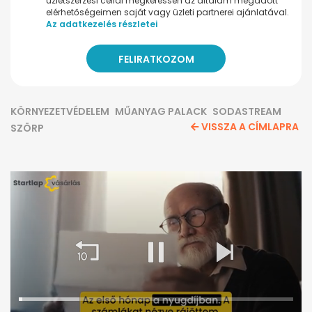
üzletszerzési céllal megkeressen az általam megadott
elérhetőségeimen saját vagy üzleti partnerei ajánlatával.
Az adatkezelés részletei
KÖRNYEZETVÉDELEM
MŰANYAG PALACK
SODASTREAM
VISSZA A CÍMLAPRA
SZÖRP