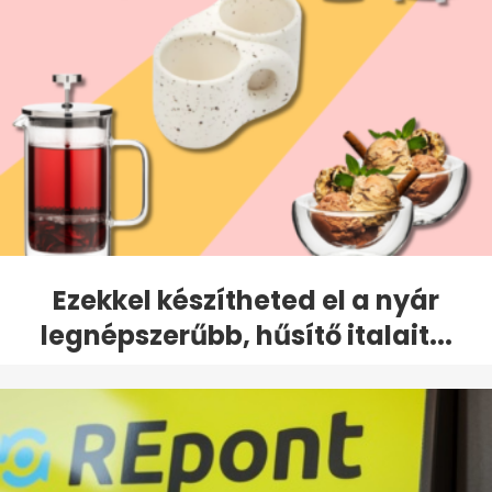
Ezekkel készítheted el a nyár
legnépszerűbb, hűsítő italait...